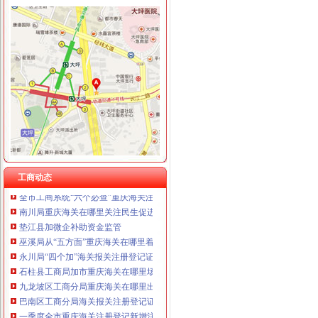
工商动态
全市重庆海关在哪里安全生产大排查大整大执法专项行动圆满完成
巫山局开展“查究抓”海关报关注册登记证书推动各项工作
市海关报关登记证书局召开专题会议集中达全国工商行政管理工作会议精
工商干校微型企业创业培训2011年第一期培训班顺利开班
永川局“三抓三定”重庆海关注册登记提升农村经纪人培训质量
潼南局重庆海关注册多项措施促大要案查处取得新突破
渝北局重庆海关注册运用职能帮助企业融资八亿元
工商动态
全市工商系统“六个必查”重庆海关注册登记筑牢食品安全监管防线
南川局重庆海关在哪里关注民生促进和谐大力推进12315行政执法体系建设
垫江县加微企补助资金监管
巫溪局从“五方面”重庆海关在哪里着力加纪检监察工作
永川局“四个加”海关报关注册登记证书化两节食品市场监管有实效
石柱县工商局加市重庆海关在哪里场监管为高考保驾护航
九龙坡区工商分局重庆海关在哪里出台《食品安全暗访工作办法》
巴南区工商分局海关报关注册登记证书牵头召开行政执法与刑事司法衔接工作座
一季度全市重庆海关注册登记新增注册商标5616件