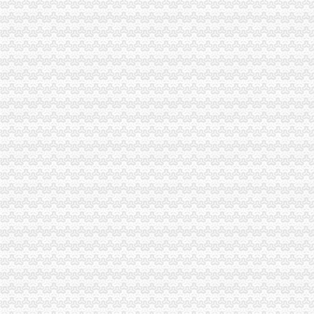
璧山局“三化”海关报关登记证书全力营造食品安全健康消费环境
黔江局查获一批货值2万余元的重庆海关在哪里冒“农达”农
全市重庆海关在哪里工商系统加对问题锦湖轮胎退市监管工作
重庆海关年报
2012年重庆海关税务、昆明海关税务报考条件？？-重庆公务员-
春节7天重庆海关验放进出境旅客2.78万人次-今日重庆-华龙网
进出口许可证办理流程
丰台区公司进出口权办理手续及流程,北京北京市地区国内公司注册供
代办北京公司进出口权进出口许可证需要哪些资料怎样的办理方式-北
无纸化签约流程
通关无纸化三方协议签约基本流程（4）_中华文本库
电子签名助推保险业全流程无纸化——BJCA出席第十届中国保险业信
海关无纸化签约
山东口岸推进通关作业无纸化改革-中国金融信息网
我市企业减免所得税3.76亿元-拍拍贷官网_中国领先互联网金融P2P网
无纸化报关
提供宁波无纸化报关签约【今日推荐网-宁波物流运输】
无纸化报关要什么资料给报关行,报关行,诺金报关
电子口岸无纸化签约
我省2.7万余家企业可享受无纸化通关
内蒙古深化通关作业无纸化改革_国内新闻_大众网
重庆海关电话