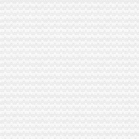
今年上半年重庆海关ECFA货物通关西部第一-中新网
2015国考重庆海关暂缓录用公示-公务员复习辅导-文都网校
重庆海关在哪里
重庆“铁公水空”各口岸全面实现7*24小时通关
今天去重庆海关取货回来啦~~_ps4吧_百度贴吧
重庆海关注册登记
海关总署关于跨境贸易电子商务服务试点网购保税进口模式有关问题的
海关推进“放管服”改革进出口注册企业破100万-新华网
海关收发货人登记证书
海关登记,海关登记手续-北京58同城
北京海关：《进出口收发货人登记证书》丢失-报关员网-吧
进出口货物收发货人报关注册登记证书
进出口货物收发货人报关注册登记证的变更-通关监管海关业务咨询-
苏州关务天空苏州区外企业送货园区综保区申请分送集报所需资料及流
海关报关单位注册登记证书
武汉海关：自理报关单位注册登记证是否还有效？
报关企业注册登记审批-石家庄资质审批-石家庄公司注册-石家庄代理
海关报关注册登记证书
报关企业注册登记许可
【广州报关注册登记证书遗失声明登报公司】价格,
海关报关登记证书