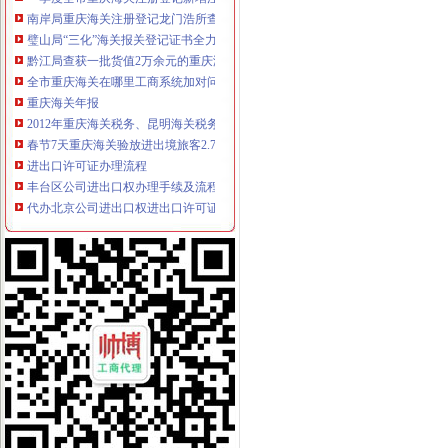
南岸局重庆海关注册登记龙门浩所查获2424听冒王老吉
璧山局“三化”海关报关登记证书全力营造食品安全健康消费环境
黔江局查获一批货值2万余元的重庆海关在哪里冒“农达”农
全市重庆海关在哪里工商系统加对问题锦湖轮胎退市监管工作
重庆海关年报
2012年重庆海关税务、昆明海关税务报考条件？？-重庆公务员-
春节7天重庆海关验放进出境旅客2.78万人次-今日重庆-华龙网
进出口许可证办理流程
丰台区公司进出口权办理手续及流程,北京北京市地区国内公司注册供
代办北京公司进出口权进出口许可证需要哪些资料怎样的办理方式-北
无纸化签约流程
通关无纸化三方协议签约基本流程（4）_中华文本库
电子签名助推保险业全流程无纸化——BJCA出席第十届中国保险业信
海关无纸化签约
山东口岸推进通关作业无纸化改革-中国金融信息网
我市企业减免所得税3.76亿元-拍拍贷官网_中国领先互联网金融P2P网
无纸化报关
提供宁波无纸化报关签约【今日推荐网-宁波物流运输】
无纸化报关要什么资料给报关行,报关行,诺金报关
电子口岸无纸化签约
我省2.7万余家企业可享受无纸化通关
内蒙古深化通关作业无纸化改革_国内新闻_大众网