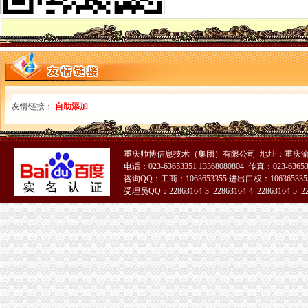
重庆海关电话
今年上半年重庆海关ECFA货物通关西部第一-中新网
2015国考重庆海关暂缓录用公示-公务员复习辅导-文都网校
重庆海关在哪里
重庆“铁公水空”各口岸全面实现7*24小时通关
今天去重庆海关取货回来啦~~_ps4吧_百度贴吧
重庆海关注册登记
友情链接：
自助添加
海关总署关于跨境贸易电子商务服务试点网购保税进口模式有关问题的
海关推进“放管服”改革进出口注册企业破100万-新华网
海关收发货人登记证书
重庆帅博信息技术（集团）有限公司 地址：重庆渝
海关登记,海关登记手续-北京58同城
电话：023-63653351 13368080804 传真：023-6365
北京海关：《进出口收发货人登记证书》丢失-报关员网-吧
咨询QQ：工商：1063653355 进出口权：1063653355
进出口货物收发货人报关注册登记证书
受理员QQ：22863164-3 22863164-4 22863164-5 228
进出口货物收发货人报关注册登记证的变更-通关监管海关业务咨询-
苏州关务天空苏州区外企业送货园区综保区申请分送集报所需资料及流
海关报关单位注册登记证书
武汉海关：自理报关单位注册登记证是否还有效？
报关企业注册登记审批-石家庄资质审批-石家庄公司注册-石家庄代理
海关报关注册登记证书
报关企业注册登记许可
【广州报关注册登记证书遗失声明登报公司】价格,