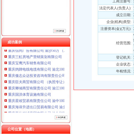
工商注册号:
重庆傲志众达投资咨询有限责任公司 渝九1000万 （增资）
重庆臣夫商贸有限公司 （执照专让）
法定代表人(负责人):
重庆卿倾商贸有限责任公司 渝江100万 （工商注册）
成立日期:
重庆国洪体育设施有限公司
企业(机构)类型:
重庆星竣贸易有限责任公司 渝中100万 （进出口权）
注册资本(金)(万元):
重庆海谛升进出口贸易有限公司 渝北100万 （进出口权）
重庆奕欣锦诚商贸有限公司 渝九50万 （工商注册）
成功案例
经营范围:
重庆信同广告有限公司 渝沙50万 （工商注册）
重庆三虹房地产营销策划有限公司
登记机关:
重庆宝鹰汽车销售有限公司
重庆鸽牌电线电缆有限公司 渝北10010万 (进出口权)
企业状态:
重庆傲志众达投资咨询有限责任公司 渝九1000万 （增资）
年检情况:
重庆臣夫商贸有限公司 （执照专让）
重庆卿倾商贸有限责任公司 渝江100万 （工商注册）
重庆国洪体育设施有限公司
重庆星竣贸易有限责任公司 渝中100万 （进出口权）
重庆海谛升进出口贸易有限公司 渝北100万 （进出口权）
重庆奕欣锦诚商贸有限公司 渝九50万 （工商注册）
重庆信同广告有限公司 渝沙50万 （工商注册）
重庆三虹房地产营销策划有限公司
重庆宝鹰汽车销售有限公司
公司位置（地图）