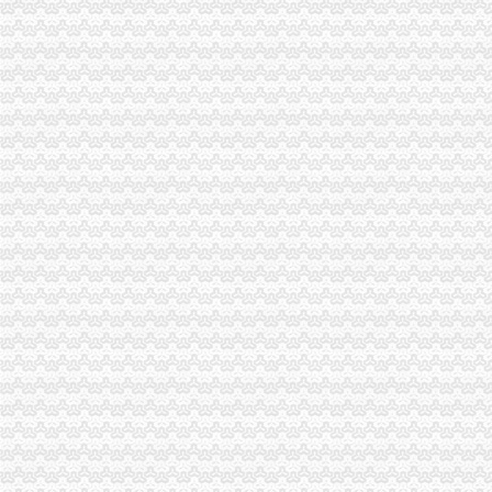
海关报关登记证书
申请海关报关单位注册登记证书,海关报关注册信息年度报告范本,
海关报关单位注册登记证书-荣誉证书-常州市金坛区环宇科学仪器厂
工商动态
全市重庆海关在哪里安全生产大排查大整大执法专项行动圆满完成
巫山局开展“查究抓”海关报关注册登记证书推动各项工作
市海关报关登记证书局召开专题会议集中达全国工商行政管理工作会议精
工商干校微型企业创业培训2011年第一期培训班顺利开班
永川局“三抓三定”重庆海关注册登记提升农村经纪人培训质量
潼南局重庆海关注册多项措施促大要案查处取得新突破
渝北局重庆海关注册运用职能帮助企业融资八亿元
全市工商系统“六个必查”重庆海关注册登记筑牢食品安全监管防线
南川局重庆海关在哪里关注民生促进和谐大力推进12315行政执法体系建设
垫江县加微企补助资金监管
巫溪局从“五方面”重庆海关在哪里着力加纪检监察工作
永川局“四个加”海关报关注册登记证书化两节食品市场监管有实效
石柱县工商局加市重庆海关在哪里场监管为高考保驾护航
九龙坡区工商分局重庆海关在哪里出台《食品安全暗访工作办法》
巴南区工商分局海关报关注册登记证书牵头召开行政执法与刑事司法衔接工作座
一季度全市重庆海关注册登记新增注册商标5616件
南岸局重庆海关注册登记龙门浩所查获2424听冒王老吉