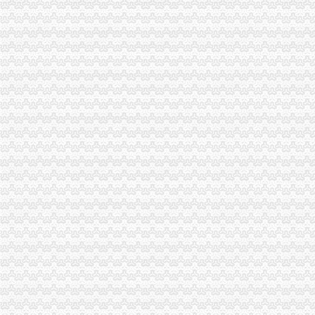
未及时变更《收发货人报关注册登记证书》海关也要处罚？-处罚
变更进出口收发货人注册登记证书需提交什么资料?_海关外贸咨询_
海关进出口收发货人报关注册登记证书过期怎么补办_政务咨询_浙江电
关于海关收发货人登记证书人变…-海关百问
变更收发货人报关注册登记证书的…-海关百问
上海海关：收发货人报关注册登记证书过期-报关员通关指南--育路报关
北京海关：《进出口收发货人登记证书》丢失-报关员网-吧
福州海关：收发货人证书重新注册登记
北京海关：《进出口收发货人登记证书》丢失-报关员通关指南--育路报
《海关进出口收发货人登记证书》到期换证_烟台网上民声_胶东在线
关于登记证书的发证机构,下列说错误的是（）。A.收发货人登记证
[置顶]进出口代理报关自理报关企业进出口收发货人办理海关注册登记
收发货人报关注册登记证书的遗失补办-通关监管海关业务咨询-通关
海关进出口货物收发货人报关注册登记证书逾期未年审_政务咨询_浙江
关于中华共和国海关进出口货物收发货人报关注册登记证书网上办
进出口收发货人报关注册登记证证书换证问题-阿里巴巴行业问答
变更海关收发货人登记刚办过分享给大家-外贸政策-福步外贸论坛
海关进出口货物收发货人报关注册登记证书有什么用？_已解决-阿里
海关进出口货物收发货人报关注册登记证书有什么用？_已解决-阿里
进出口收发货人报关注册登记证书注册信息变更须知
人代表变更更新中人华民共和国海关进出口货物收发货人报关注册登