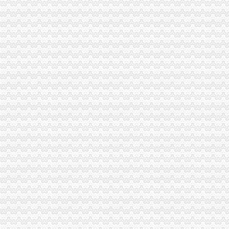
收发货人备案登记表(即海关证书)变更所需资料及注意事项-hexin_
变更进出口收发货人注册登记证书需提交什么资料?-新海关外贸政
进出口收发货人注册登记变更
进出口货物收发货人应当在办理注册登记许可延期的同时办理换领进出
济南长增国际贸易有限公司海关进出口货物收发货人注册登记证书挂失
海关办理进出口收发货人注册登记及换证所需的资料,2010年|,2010
关于进出口收发货人年审的办理
2014三、办理海关《进出口货物收发货人》注册登记变更手续须知和相
进口红酒怎样做收发货人备案,标签备案代理-供应信息-环球经贸网
进出口收发货人注册登记
代办货物进出口权代办海关登记证多少钱-爱喇叭网
义乌外贸公司注册进出口收发货人注册登记【今日推荐网-金华工商/税
进出口收/发货人海关备案如何办理？提交哪些材料？
海口海关>办事服务>场景式服务>货物通关>进出口货物收发货人变
进出口收发货人报关注册注销须知-经验分享-中国物流人论坛锦程物
深圳进出口企业收发货人证书延期怎么做|诺金报关公司-11年经验深圳
电子口岸里的海关进出口收发货人年报怎么做|轻纺外贸-绍兴E网论坛
中华共和国海关进出口货物收发货人报关-深圳市恒鑫丰实业有限
我公司现已成功获批《海关进出口货物登记证书》_安徽环瑞电热器材
虎门港进口PET回收料海关报关规定|仓储报关_云同盟
专业进出口权办理费用及流程详细说明-广州58同城