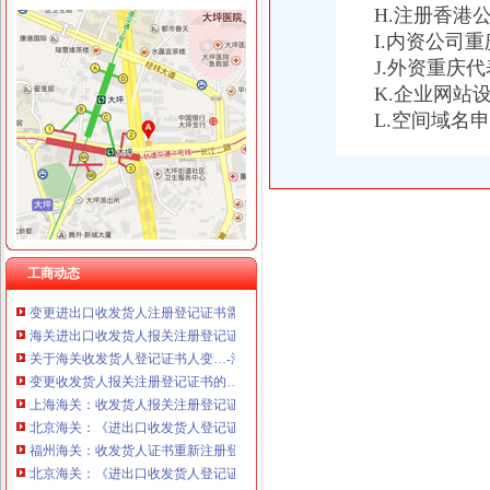
H.注册香港
I.内资公司
海关收发货人登记证书
J.外资重庆
海关登记,海关登记手续-北京58同城
K.企业网站
北京海关：《进出口收发货人登记证书》丢失-报关员网-吧
L.空间域名
企业的《中华共和国海关进出口货物收发货人报关注册登记证书》
我公司已经取得进出口收发货人报关登记证书,下一步在海关电子口
海关进出口货物收发货人登记证是什么啊？（页1）-外贸单证-福步
收发货人报关注册登记证书有效期过期怎么办？-咨询-中国海关律师网
海关收发货人注册登记证书是否是每年年检的？|轻纺外贸-绍兴E网论
变更进出口收发货人注册登记证书需提交什么资料？-通关监管海关业
未及时变更《收发货人报关注册登记证书》海关也要处罚？-处罚
工商动态
变更进出口收发货人注册登记证书需提交什么资料?_海关外贸咨询_
海关进出口收发货人报关注册登记证书过期怎么补办_政务咨询_浙江电
关于海关收发货人登记证书人变…-海关百问
变更收发货人报关注册登记证书的…-海关百问
上海海关：收发货人报关注册登记证书过期-报关员通关指南--育路报关
北京海关：《进出口收发货人登记证书》丢失-报关员网-吧
福州海关：收发货人证书重新注册登记
北京海关：《进出口收发货人登记证书》丢失-报关员通关指南--育路报
《海关进出口收发货人登记证书》到期换证_烟台网上民声_胶东在线