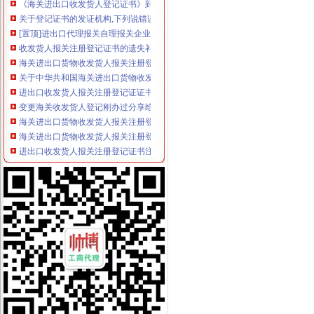
关于登记证书的发证机构,下列说错误的是（）。A.收发货人登记证
[置顶]进出口代理报关自理报关企业进出口收发货人办理海关注册登记
收发货人报关注册登记证书的遗失补办-通关监管海关业务咨询-通关
海关进出口货物收发货人报关注册登记证书逾期未年审_政务咨询_浙江
关于中华共和国海关进出口货物收发货人报关注册登记证书网上办
进出口收发货人报关注册登记证证书换证问题-阿里巴巴行业问答
变更海关收发货人登记刚办过分享给大家-外贸政策-福步外贸论坛
海关进出口货物收发货人报关注册登记证书有什么用？_已解决-阿里
海关进出口货物收发货人报关注册登记证书有什么用？_已解决-阿里
进出口收发货人报关注册登记证书注册信息变更须知
人代表变更更新中人华民共和国海关进出口货物收发货人报关注册登
收发货人备案登记表(即海关证书)变更所需资料及注意事项-hexin_
变更进出口收发货人注册登记证书需提交什么资料?-新海关外贸政
进出口收发货人注册登记变更
进出口货物收发货人应当在办理注册登记许可延期的同时办理换领进出
济南长增国际贸易有限公司海关进出口货物收发货人注册登记证书挂失
海关办理进出口收发货人注册登记及换证所需的资料,2010年|,2010
关于进出口收发货人年审的办理
2014三、办理海关《进出口货物收发货人》注册登记变更手续须知和相
进口红酒怎样做收发货人备案,标签备案代理-供应信息-环球经贸网
进出口收发货人注册登记