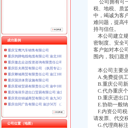
公司拥有可一
重庆卿倾商贸有限责任公司 渝江100万 （工商注册）
税、地税、质
重庆国洪体育设施有限公司
中，竭诚为客
重庆星竣贸易有限责任公司 渝中100万 （进出口权）
难问题，提高
重庆海谛升进出口贸易有限公司 渝北100万 （进出口权）
重庆奕欣锦诚商贸有限公司 渝九50万 （工商注册）
持与信任。
重庆信同广告有限公司 渝沙50万 （工商注册）
本公司建立规
重庆三虹房地产营销策划有限公司
成功案例
密制度、安全
重庆宝鹰汽车销售有限公司
客户如对本公
重庆鸽牌电线电缆有限公司 渝北10010万 (进出口权)
围内，我们愿
重庆傲志众达投资咨询有限责任公司 渝九1000万 （增资）
重庆臣夫商贸有限公司 （执照专让）
本公司主要业
重庆卿倾商贸有限责任公司 渝江100万 （工商注册）
重庆国洪体育设施有限公司
A.免费提供
重庆星竣贸易有限责任公司 渝中100万 （进出口权）
B.重庆公司
重庆海谛升进出口贸易有限公司 渝北100万 （进出口权）
C.代办重庆
重庆奕欣锦诚商贸有限公司 渝九50万 （工商注册）
D.重庆进出
重庆信同广告有限公司 渝沙50万 （工商注册）
E.协助一般
重庆三虹房地产营销策划有限公司
F.内资公司
重庆宝鹰汽车销售有限公司
请发票、代交
公司位置（地图）
G.代理商标