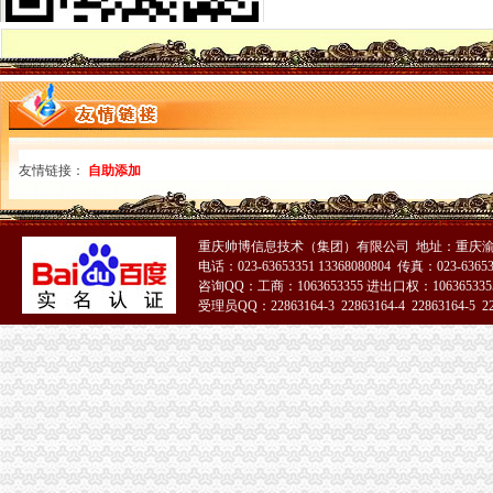
代办货物进出口权代办海关登记证多少钱-爱喇叭网
义乌外贸公司注册进出口收发货人注册登记【今日推荐网-金华工商/税
进出口收/发货人海关备案如何办理？提交哪些材料？
海口海关>办事服务>场景式服务>货物通关>进出口货物收发货人变
进出口收发货人报关注册注销须知-经验分享-中国物流人论坛锦程物
深圳进出口企业收发货人证书延期怎么做|诺金报关公司-11年经验深圳
电子口岸里的海关进出口收发货人年报怎么做|轻纺外贸-绍兴E网论坛
中华共和国海关进出口货物收发货人报关-深圳市恒鑫丰实业有限
友情链接：
自助添加
我公司现已成功获批《海关进出口货物登记证书》_安徽环瑞电热器材
虎门港进口PET回收料海关报关规定|仓储报关_云同盟
专业进出口权办理费用及流程详细说明-广州58同城
重庆帅博信息技术（集团）有限公司 地址：重庆渝
河南自贸区进出口公司注册流程及进出口权办理指南_搜狐财经_搜狐网
电话：023-63653351 13368080804 传真：023-6365
龙岗区海关登记证办理条件
咨询QQ：工商：1063653355 进出口权：1063653355
海关收发货人登记证书
受理员QQ：22863164-3 22863164-4 22863164-5 228
海关登记,海关登记手续-北京58同城
北京海关：《进出口收发货人登记证书》丢失-报关员网-吧
企业的《中华共和国海关进出口货物收发货人报关注册登记证书》
我公司已经取得进出口收发货人报关登记证书,下一步在海关电子口
海关进出口货物收发货人登记证是什么啊？（页1）-外贸单证-福步
收发货人报关注册登记证书有效期过期怎么办？-咨询-中国海关律师网
海关收发货人注册登记证书是否是每年年检的？|轻纺外贸-绍兴E网论
变更进出口收发货人注册登记证书需提交什么资料？-通关监管海关业