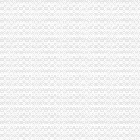
2015国考重庆海关暂缓录用公示-公务员复习辅导-文都网校
重庆海关面试公告
重庆海关在哪里
海关关员职业发展制度研究--以重庆海关为例.pdf
重庆海关：十大新举措助渝发展_滚动_新闻_腾讯网
重庆海关注册登记
海关推进“放管服”改革进出口注册企业破100万-新华网
【重庆重庆安捷国际运输代理有限公司工资】关务待遇-看准网
海关收发货人登记证书
海关登记,海关登记手续-北京58同城
办海关进出口证书延期需要什么手续？-实务问答-中国物流交易中心
进出口货物收发货人报关注册登记证书
苏州关务天空苏州区外企业送货园区综保区申请分送集报所需资料及流
进出口货物收发货人海关注册登记证变更所需材料
海关报关单位注册登记证书
中山市：海关新政便利4900多家企业-中新网
海关注册登记证明书-济南58同城
海关报关注册登记证书
海关注册登记证三年一换的具体操作是-直辖市上海咨询信息
报关注册登记_互动百科
海关报关登记证书