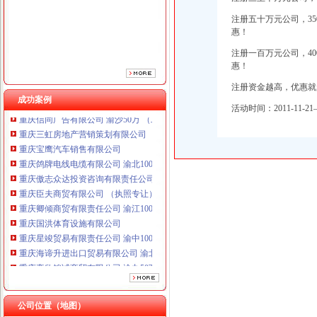
重庆傲志众达投资咨询有限责任公司 渝九1000万 （增资）
重庆臣夫商贸有限公司 （执照专让）
注册五十万元公司，3
惠！
重庆卿倾商贸有限责任公司 渝江100万 （工商注册）
重庆国洪体育设施有限公司
注册一百万元公司，4
重庆星竣贸易有限责任公司 渝中100万 （进出口权）
惠！
重庆海谛升进出口贸易有限公司 渝北100万 （进出口权）
注册资金越高，优惠就
重庆奕欣锦诚商贸有限公司 渝九50万 （工商注册）
成功案例
重庆信同广告有限公司 渝沙50万 （工商注册）
活动时间：2011-11-21—
重庆三虹房地产营销策划有限公司
重庆宝鹰汽车销售有限公司
重庆鸽牌电线电缆有限公司 渝北10010万 (进出口权)
重庆傲志众达投资咨询有限责任公司 渝九1000万 （增资）
重庆臣夫商贸有限公司 （执照专让）
重庆卿倾商贸有限责任公司 渝江100万 （工商注册）
重庆国洪体育设施有限公司
重庆星竣贸易有限责任公司 渝中100万 （进出口权）
重庆海谛升进出口贸易有限公司 渝北100万 （进出口权）
重庆奕欣锦诚商贸有限公司 渝九50万 （工商注册）
重庆信同广告有限公司 渝沙50万 （工商注册）
重庆三虹房地产营销策划有限公司
重庆宝鹰汽车销售有限公司
公司位置（地图）