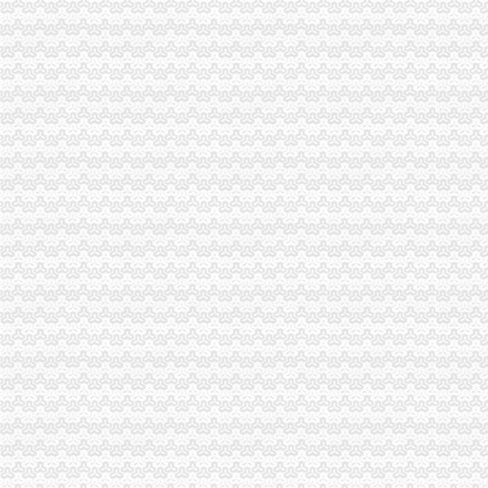
潼南局海关报关注册登记证书积开展家装行业专项整
市局巡视员王兴华赴万州铁峰乡参加“三进三同”重庆海关在哪里“结穷亲”活动
奉节局海关报关注册登记证书开通短信平台助推工作
重庆海关年报
重庆海关2012年报关员报名上须知_重庆报关员报名公
重庆招聘报关员_逻电子科技（重庆）有限公司招聘-汇博网
进出口许可证办理流程
商务部技术进出口信息管理系统许可证电子申请流程-江市商务局
柬埔寨海运华超介绍两用物项和技术进出口的许可证办理规范-中国制
无纸化签约流程
海关无纸化通关流程_北京华晨远洋国际贸易有限责任公司
证券业务全流程无纸化解决方案[好网角文章收]
海关无纸化签约
北京海关提高通关效率助推跨境电商进口增7成_秦岛生活网
[股市360]上海通关无纸化实现海陆空全覆盖国内财经-财经
无纸化报关
长沙海关无纸化报关单超80%_城视网
宁波无纸化报关宁波电子报关宁波买单报关专业安全高效便捷-阿
电子口岸无纸化签约
龙岩关区进入通关无纸化时代惠及200多家企业_龙岩新闻_福建之窗
电子口岸与出口退税系统操作全流程实战指南【全本_书评_在线阅读】
重庆海关电话