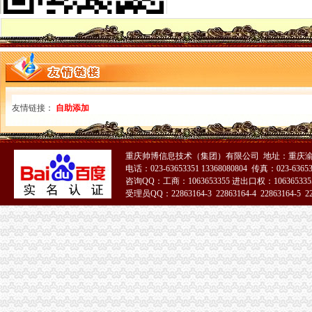
重庆海关电话
2015国考重庆海关暂缓录用公示-公务员复习辅导-文都网校
重庆海关面试公告
重庆海关在哪里
海关关员职业发展制度研究--以重庆海关为例.pdf
重庆海关：十大新举措助渝发展_滚动_新闻_腾讯网
重庆海关注册登记
友情链接：
自助添加
海关推进“放管服”改革进出口注册企业破100万-新华网
【重庆重庆安捷国际运输代理有限公司工资】关务待遇-看准网
海关收发货人登记证书
重庆帅博信息技术（集团）有限公司 地址：重庆渝
海关登记,海关登记手续-北京58同城
电话：023-63653351 13368080804 传真：023-6365
办海关进出口证书延期需要什么手续？-实务问答-中国物流交易中心
咨询QQ：工商：1063653355 进出口权：1063653355
进出口货物收发货人报关注册登记证书
受理员QQ：22863164-3 22863164-4 22863164-5 228
苏州关务天空苏州区外企业送货园区综保区申请分送集报所需资料及流
进出口货物收发货人海关注册登记证变更所需材料
海关报关单位注册登记证书
中山市：海关新政便利4900多家企业-中新网
海关注册登记证明书-济南58同城
海关报关注册登记证书
海关注册登记证三年一换的具体操作是-直辖市上海咨询信息
报关注册登记_互动百科