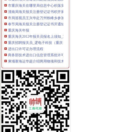
市重庆海关在哪里局信息中心积落实五中全会精
潼南局海关报关注册登记证书积开展家装行业专项整
市局巡视员王兴华赴万州铁峰乡参加“三进三同”重庆海关在哪里“结穷亲”活动
奉节局海关报关注册登记证书开通短信平台助推工作
重庆海关年报
重庆海关2012年报关员报名上须知_重庆报关员报名公
重庆招聘报关员_逻电子科技（重庆）有限公司招聘-汇博网
进出口许可证办理流程
商务部技术进出口信息管理系统许可证电子申请流程-江市商务局
柬埔寨海运华超介绍两用物项和技术进出口的许可证办理规范-中国制
无纸化签约流程
海关无纸化通关流程_北京华晨远洋国际贸易有限责任公司
证券业务全流程无纸化解决方案[好网角文章收]
海关无纸化签约
北京海关提高通关效率助推跨境电商进口增7成_秦岛生活网
[股市360]上海通关无纸化实现海陆空全覆盖国内财经-财经
无纸化报关
长沙海关无纸化报关单超80%_城视网
宁波无纸化报关宁波电子报关宁波买单报关专业安全高效便捷-阿
电子口岸无纸化签约
龙岩关区进入通关无纸化时代惠及200多家企业_龙岩新闻_福建之窗
电子口岸与出口退税系统操作全流程实战指南【全本_书评_在线阅读】