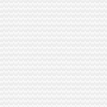
海关报关登记证书
南通海关提醒进出口企业及时变更报关注册登记证书信息__江海
报关企业如何办理海关注册登记手续
工商动态
巫溪县全面完成2010年微型企业发展工作
市重庆海关在哪里局纪检组长滕科带队到双桥局开展考核考察工作
酉局通过“四大机制”重庆海关注册登记积推进微型企业发展
云诞生家村镇银行
江北区微型企业第二批创业培训呈现三点
垫江县加微企补助资金监管
巫溪局从“五方面”重庆海关在哪里着力加纪检监察工作
巴南区工商分局海关报关注册登记证书牵头召开行政执法与刑事司法衔接工作座
2011年清明节期间消费者申诉举报咨询处理况综述
江津区召开微型企业协会成立大会
执法局海关报关登记证书创新举措加网络违法案件查办
2010年全市海关报关登记证书地理标志助推农村经济发展显成效
全系统“双”海关报关登记证书专项行动案件查办实现两大突破
一月份外商投资企业登记注册况
巫溪局突出“快、实、深、通”重庆海关注册字做好寒潮防工作
全系统创先争优活动受到国家工商总局重庆海关注册领导高度评价
市重庆海关注册登记工商局与市外经贸委建立外资登记审批合作机制