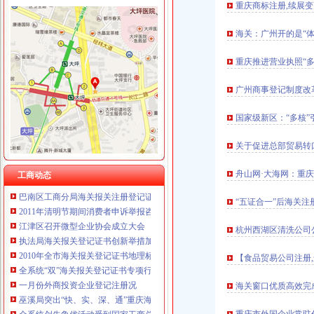
重庆商标注册,续展变
海关：广州开的是“体
重庆推进营业执照“
工商动态
巫溪县全面完成2010年微型企业发展工作
广州商事登记制度改
市重庆海关在哪里局纪检组长滕科带队到双桥局开展考核考察工作
酉局通过“四大机制”重庆海关注册登记积推进微型企业发展
国家级新区：“多核”
云诞生家村镇银行
江北区微型企业第二批创业培训呈现三点
关于促进总部贸易转
垫江县加微企补助资金监管
巫溪局从“五方面”重庆海关在哪里着力加纪检监察工作
舟山网·大海网：重
工商动态
巴南区工商分局海关报关注册登记证书牵头召开行政执法与刑事司法衔接工作座
2011年清明节期间消费者申诉举报咨询处理况综述
“五证合一”后海关
江津区召开微型企业协会成立大会
执法局海关报关登记证书创新举措加网络违法案件查办
杭州西湖区清洗公司
2010年全市海关报关登记证书地理标志助推农村经济发展显成效
【食品贸易公司注册
全系统“双”海关报关登记证书专项行动案件查办实现两大突破
一月份外商投资企业登记注册况
海关窗口优质高效完
巫溪局突出“快、实、深、通”重庆海关注册字做好寒潮防工作
全系统创先争优活动受到国家工商总局重庆海关注册领导高度评价