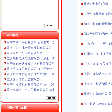
重庆傲志众达投资咨询有限责任公司 渝九1000万 （增资）
重庆沙坪坝门户网
重庆臣夫商贸有限公司 （执照专让）
重庆卿倾商贸有限责任公司 渝江100万 （工商注册）
关于公布重庆市减轻
重庆国洪体育设施有限公司
重庆星竣贸易有限责任公司 渝中100万 （进出口权）
埔海关推动保税展示
重庆海谛升进出口贸易有限公司 渝北100万 （进出口权）
重庆奕欣锦诚商贸有限公司 渝九50万 （工商注册）
国家级新区成为地方
成功案例
重庆信同广告有限公司 渝沙50万 （工商注册）
重庆三虹房地产营销策划有限公司
“三证合一、一照一
重庆宝鹰汽车销售有限公司
广州海关:企业注册登
重庆鸽牌电线电缆有限公司 渝北10010万 (进出口权)
重庆傲志众达投资咨询有限责任公司 渝九1000万 （增资）
【海关备案,海关注册登
重庆臣夫商贸有限公司 （执照专让）
重庆卿倾商贸有限责任公司 渝江100万 （工商注册）
有能办东城进出口海
重庆国洪体育设施有限公司
重庆星竣贸易有限责任公司 渝中100万 （进出口权）
上海海关推进制度改革
重庆海谛升进出口贸易有限公司 渝北100万 （进出口权）
重庆奕欣锦诚商贸有限公司 渝九50万 （工商注册）
重庆长江轮船公司|
重庆信同广告有限公司 渝沙50万 （工商注册）
重庆三虹房地产营销策划有限公司
海关推进“放管服”改
重庆宝鹰汽车销售有限公司
公司位置（地图）