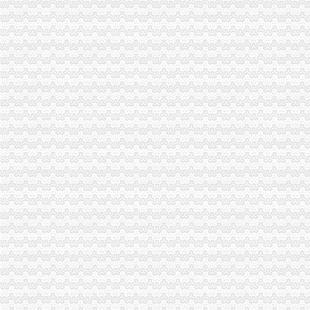
重庆海关|114电话查询名录-名录集
2016国考重庆海关拟录公示_国家公务员网_中公教育网
重庆海关在哪里
日淘包裹不幸被税,回忆一下我从重庆上清寺海关取包裹的流程-海淘
重庆GDP超过深圳将发生在哪一年?-知乎
重庆海关注册登记
海关新政便利4900多家企业-新闻频道-和讯网
重庆自贸区积创新释放经济活力-各地产经-中国产业经济信息网
海关收发货人登记证书
变更收发货人报关注册登记证书的…-海关百问
报关员复习资料：报关单位注册登记-报关员-环球网校
进出口货物收发货人报关注册登记证书
青岛海关：更改公司的英文名称是否需要到海关更改备案？
出口退（免）税资格认定
海关报关单位注册登记证书
重庆海关：企业注册资金有变动,若要对进出口货物收发货人报关注册
深圳海关网上服务大厅>办事指南>企业管理
海关报关注册登记证书
报关注册登记证地址变更
【青关动态】海关报关企业注册登记提速的“密”-搜狐
海关报关登记证书