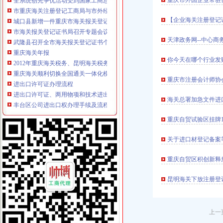
重庆市外国企业常驻
市重庆海关注册登记工商局与市外经贸委建立外资登记审批合作机制
城口县新增一件重庆市海关报关登记证书著名商标
【企业海关注册登记
市海关报关登记证书局召开专题会议集中达全国工商行政管理工作会议精
武隆县召开全市海关报关登记证书个非公有制经济组织工委成立大会
天津政务网--中心
重庆海关年报
2012年重庆海关税务、昆明海关税务报考条件？？-重庆公务员-
你今天在哪个行业发
重庆海关顺利切换全国通关一体化模式渝企可享“全国海关如同一关”
进出口许可证办理流程
重庆市注册会计师协会
进出口许可证、两用物项和技术进出口电子更新、新做通知_深圳
丰台区公司进出口权办理手续及流程,北京北京市地区国内公司注册供
海关总署加急文件进
无纸化签约流程
高效的校准流程是自动化、无纸化流程_半岛新闻网
重庆自贸试验区挂牌10
【提供福州网上签约无纸化报关整套资料即可确认快速安全通关】价格
海关无纸化签约
关于进口材登记备案
长沙海关通关作业无纸化率超8成_政务频道_红网
海关通关作业无纸化企业范围扩大至所有信用等级企业_金羊网财富
重庆自贸区积创新释
无纸化报关
昆明海关下放注册登
提供宁波无纸化报关签约【今日推荐网-宁波物流运输】
西外贸企业全面迎来“无纸化报关”时代-新闻频道-和讯网
电子口岸无纸化签约
上海无纸化报关上海无纸化报关单在哪里印
上一
《电子口岸实务操作与技巧：通关篇》＂关务通·电子口岸系列＂编委