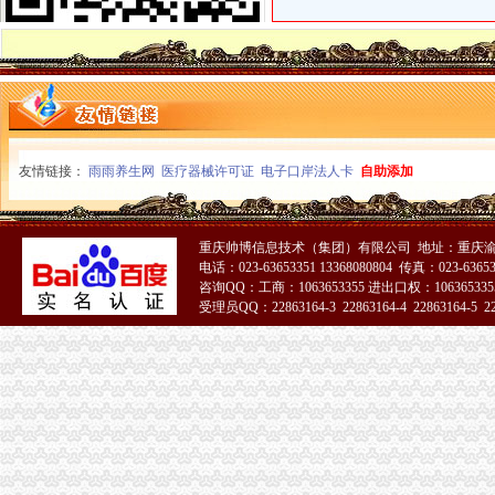
重庆海关电话
重庆海关|114电话查询名录-名录集
2016国考重庆海关拟录公示_国家公务员网_中公教育网
重庆海关在哪里
日淘包裹不幸被税,回忆一下我从重庆上清寺海关取包裹的流程-海淘
重庆GDP超过深圳将发生在哪一年?-知乎
重庆海关注册登记
友情链接：
雨雨养生网
医疗器械许可证
电子口岸法人卡
自助添加
海关新政便利4900多家企业-新闻频道-和讯网
重庆自贸区积创新释放经济活力-各地产经-中国产业经济信息网
海关收发货人登记证书
重庆帅博信息技术（集团）有限公司 地址：重庆渝
变更收发货人报关注册登记证书的…-海关百问
电话：023-63653351 13368080804 传真：023-6365
报关员复习资料：报关单位注册登记-报关员-环球网校
咨询QQ：工商：1063653355 进出口权：1063653355
进出口货物收发货人报关注册登记证书
受理员QQ：22863164-3 22863164-4 22863164-5 228
青岛海关：更改公司的英文名称是否需要到海关更改备案？
出口退（免）税资格认定
海关报关单位注册登记证书
重庆海关：企业注册资金有变动,若要对进出口货物收发货人报关注册
深圳海关网上服务大厅>办事指南>企业管理
海关报关注册登记证书
报关注册登记证地址变更
【青关动态】海关报关企业注册登记提速的“密”-搜狐