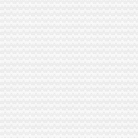
城口县新增一件重庆市海关报关登记证书著名商标
市海关报关登记证书局召开专题会议集中达全国工商行政管理工作会议精
武隆县召开全市海关报关登记证书个非公有制经济组织工委成立大会
重庆海关年报
2012年重庆海关税务、昆明海关税务报考条件？？-重庆公务员-
重庆海关顺利切换全国通关一体化模式渝企可享“全国海关如同一关”
进出口许可证办理流程
进出口许可证、两用物项和技术进出口电子更新、新做通知_深圳
丰台区公司进出口权办理手续及流程,北京北京市地区国内公司注册供
无纸化签约流程
高效的校准流程是自动化、无纸化流程_半岛新闻网
【提供福州网上签约无纸化报关整套资料即可确认快速安全通关】价格
海关无纸化签约
长沙海关通关作业无纸化率超8成_政务频道_红网
海关通关作业无纸化企业范围扩大至所有信用等级企业_金羊网财富
无纸化报关
提供宁波无纸化报关签约【今日推荐网-宁波物流运输】
西外贸企业全面迎来“无纸化报关”时代-新闻频道-和讯网
电子口岸无纸化签约
上海无纸化报关上海无纸化报关单在哪里印
《电子口岸实务操作与技巧：通关篇》＂关务通·电子口岸系列＂编委
重庆海关电话