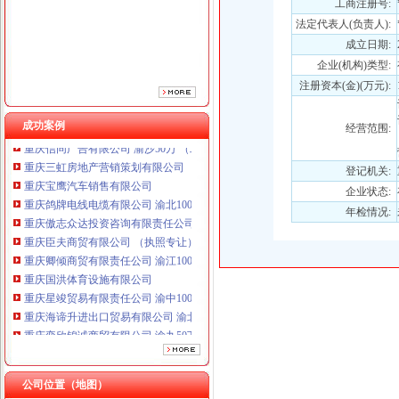
重庆傲志众达投资咨询有限责任公司 渝九1000万 （增资）
工商注册号:
重庆臣夫商贸有限公司 （执照专让）
法定代表人(负责人):
重庆卿倾商贸有限责任公司 渝江100万 （工商注册）
成立日期:
重庆国洪体育设施有限公司
企业(机构)类型:
重庆星竣贸易有限责任公司 渝中100万 （进出口权）
注册资本(金)(万元):
重庆海谛升进出口贸易有限公司 渝北100万 （进出口权）
重庆奕欣锦诚商贸有限公司 渝九50万 （工商注册）
成功案例
经营范围:
重庆信同广告有限公司 渝沙50万 （工商注册）
重庆三虹房地产营销策划有限公司
登记机关:
重庆宝鹰汽车销售有限公司
重庆鸽牌电线电缆有限公司 渝北10010万 (进出口权)
企业状态:
重庆傲志众达投资咨询有限责任公司 渝九1000万 （增资）
年检情况:
重庆臣夫商贸有限公司 （执照专让）
重庆卿倾商贸有限责任公司 渝江100万 （工商注册）
重庆国洪体育设施有限公司
重庆星竣贸易有限责任公司 渝中100万 （进出口权）
重庆海谛升进出口贸易有限公司 渝北100万 （进出口权）
重庆奕欣锦诚商贸有限公司 渝九50万 （工商注册）
重庆信同广告有限公司 渝沙50万 （工商注册）
重庆三虹房地产营销策划有限公司
重庆宝鹰汽车销售有限公司
公司位置（地图）