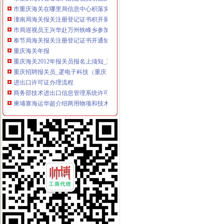
市重庆海关在哪里局信息中心积落实五中全会精
潼南局海关报关注册登记证书积开展家装行业专项整
市局巡视员王兴华赴万州铁峰乡参加“三进三同”重庆海关在哪里“结穷亲”活动
奉节局海关报关注册登记证书开通短信平台助推工作
重庆海关年报
重庆海关2012年报关员报名上须知_重庆报关员报名公
重庆招聘报关员_逻电子科技（重庆）有限公司招聘-汇博网
进出口许可证办理流程
商务部技术进出口信息管理系统许可证电子申请流程-江市商务局
柬埔寨海运华超介绍两用物项和技术进出口的许可证办理规范-中国制
无纸化签约流程
海关无纸化通关流程_北京华晨远洋国际贸易有限责任公司
证券业务全流程无纸化解决方案[好网角文章收]
海关无纸化签约
北京海关提高通关效率助推跨境电商进口增7成_秦岛生活网
[股市360]上海通关无纸化实现海陆空全覆盖国内财经-财经
无纸化报关
长沙海关无纸化报关单超80%_城视网
宁波无纸化报关宁波电子报关宁波买单报关专业安全高效便捷-阿
电子口岸无纸化签约
龙岩关区进入通关无纸化时代惠及200多家企业_龙岩新闻_福建之窗
电子口岸与出口退税系统操作全流程实战指南【全本_书评_在线阅读】