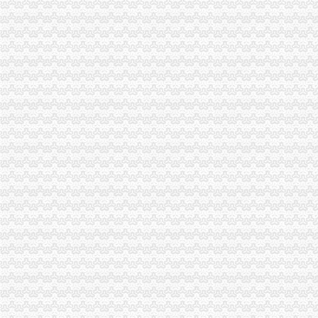
潼南局海关报关注册登记证书积开展家装行业专项整
市局巡视员王兴华赴万州铁峰乡参加“三进三同”重庆海关在哪里“结穷亲”活动
奉节局海关报关注册登记证书开通短信平台助推工作
重庆海关年报
重庆海关2012年报关员报名上须知_重庆报关员报名公
重庆招聘报关员_逻电子科技（重庆）有限公司招聘-汇博网
进出口许可证办理流程
商务部技术进出口信息管理系统许可证电子申请流程-江市商务局
柬埔寨海运华超介绍两用物项和技术进出口的许可证办理规范-中国制
无纸化签约流程
海关无纸化通关流程_北京华晨远洋国际贸易有限责任公司
证券业务全流程无纸化解决方案[好网角文章收]
海关无纸化签约
北京海关提高通关效率助推跨境电商进口增7成_秦岛生活网
[股市360]上海通关无纸化实现海陆空全覆盖国内财经-财经
无纸化报关
长沙海关无纸化报关单超80%_城视网
宁波无纸化报关宁波电子报关宁波买单报关专业安全高效便捷-阿
电子口岸无纸化签约
龙岩关区进入通关无纸化时代惠及200多家企业_龙岩新闻_福建之窗
电子口岸与出口退税系统操作全流程实战指南【全本_书评_在线阅读】
重庆海关电话