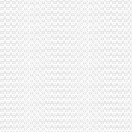
海关报关登记证书
海关进出口货物收发货人报关注册登记证书要到期了怎么办-免费律
中华共和国海关总署令（第127号）中华共和国海关对报关单
工商动态
石柱局迅速贯彻落实全市重庆海关注册登记工商行政管理工作会议精
巫溪局突出“快、实、深、通”重庆海关注册字做好寒潮防工作
市重庆海关在哪里局召开12315系统升级新闻发布会
市重庆海关注册登记工商局与市外经贸委建立外资登记审批合作机制
巫山局开展“查究抓”海关报关注册登记证书推动各项工作
南川局海关报关注册登记证书五举措化燃放烟花竹安全监管
市海关报关注册登记证书局副局长郭翔对机关后勤服务中心支部创先争优活动提
南岸局海关报关登记证书采取三项措施提升工商信息数据利用价值
酉局通过“四大机制”重庆海关注册登记积推进微型企业发展
渝北局重庆海关注册运用职能帮助企业融资八亿元
南川局重庆海关在哪里关注民生促进和谐大力推进12315行政执法体系建设
沙坪坝局在西永微电园开设市级重点项目行政审批“绿通道”重庆海关在哪里
全市重庆海关在哪里安全生产大排查大整大执法专项行动圆满完成
市局副局长李林到万州区铁峰乡参加“三进三同”海关报关登记证书“结穷亲”活动
市重庆海关注册局副局长李林出席北碚区学校食品安全义务监督员聘任大会
市重庆海关在哪里局副巡视员胡德汉赴经开区局检查指导工作
市重庆海关在哪里局信息中心积落实五中全会精