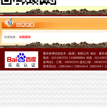
重庆海关电话
2015国考重庆海关暂缓录用公示-公务员复习辅导-文都网校
重庆海关面试公告
重庆海关在哪里
海关关员职业发展制度研究--以重庆海关为例.pdf
重庆海关：十大新举措助渝发展_滚动_新闻_腾讯网
重庆海关注册登记
友情链接：
自助添加
海关推进“放管服”改革进出口注册企业破100万-新华网
【重庆重庆安捷国际运输代理有限公司工资】关务待遇-看准网
海关收发货人登记证书
重庆帅博信息技术（集团）有限公司 地址：重庆渝
海关登记,海关登记手续-北京58同城
电话：023-63653351 13368080804 传真：023-6365
办海关进出口证书延期需要什么手续？-实务问答-中国物流交易中心
咨询QQ：工商：1063653355 进出口权：1063653355
进出口货物收发货人报关注册登记证书
受理员QQ：22863164-3 22863164-4 22863164-5 228
苏州关务天空苏州区外企业送货园区综保区申请分送集报所需资料及流
进出口货物收发货人海关注册登记证变更所需材料
海关报关单位注册登记证书
中山市：海关新政便利4900多家企业-中新网
海关注册登记证明书-济南58同城
海关报关注册登记证书
海关注册登记证三年一换的具体操作是-直辖市上海咨询信息
海关总署关于对外贸易经营者办理报关注册登记事项的公告_全文-律