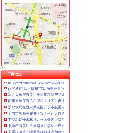
工商动态
石柱局迅速贯彻落实全市重庆海关注册登记工商行政管理工作会议精
巫溪局突出“快、实、深、通”重庆海关注册字做好寒潮防工作
市重庆海关在哪里局召开12315系统升级新闻发布会
市重庆海关注册登记工商局与市外经贸委建立外资登记审批合作机制
巫山局开展“查究抓”海关报关注册登记证书推动各项工作
南川局海关报关注册登记证书五举措化燃放烟花竹安全监管
市海关报关注册登记证书局副局长郭翔对机关后勤服务中心支部创先争优活动提
工商动态
南岸局海关报关登记证书采取三项措施提升工商信息数据利用价值
酉局通过“四大机制”重庆海关注册登记积推进微型企业发展
渝北局重庆海关注册运用职能帮助企业融资八亿元
南川局重庆海关在哪里关注民生促进和谐大力推进12315行政执法体系建设
沙坪坝局在西永微电园开设市级重点项目行政审批“绿通道”重庆海关在哪里
全市重庆海关在哪里安全生产大排查大整大执法专项行动圆满完成
市局副局长李林到万州区铁峰乡参加“三进三同”海关报关登记证书“结穷亲”活动
市重庆海关注册局副局长李林出席北碚区学校食品安全义务监督员聘任大会
市重庆海关在哪里局副巡视员胡德汉赴经开区局检查指导工作