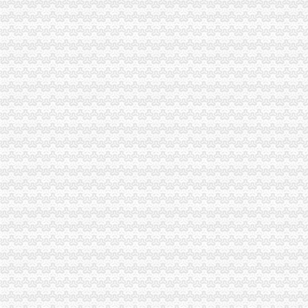
2015国考重庆海关暂缓录用公示-公务员复习辅导-文都网校
重庆海关面试公告
重庆海关在哪里
海关关员职业发展制度研究--以重庆海关为例.pdf
重庆海关：十大新举措助渝发展_滚动_新闻_腾讯网
重庆海关注册登记
海关推进“放管服”改革进出口注册企业破100万-新华网
【重庆重庆安捷国际运输代理有限公司工资】关务待遇-看准网
海关收发货人登记证书
海关登记,海关登记手续-北京58同城
办海关进出口证书延期需要什么手续？-实务问答-中国物流交易中心
进出口货物收发货人报关注册登记证书
苏州关务天空苏州区外企业送货园区综保区申请分送集报所需资料及流
进出口货物收发货人海关注册登记证变更所需材料
海关报关单位注册登记证书
中山市：海关新政便利4900多家企业-中新网
海关注册登记证明书-济南58同城
海关报关注册登记证书
海关注册登记证三年一换的具体操作是-直辖市上海咨询信息
海关总署关于对外贸易经营者办理报关注册登记事项的公告_全文-律
海关报关登记证书