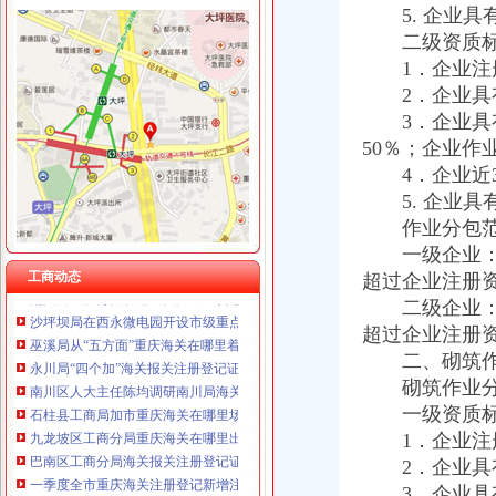
5. 企业具
重庆国洪体育设施有限公司
工商动态
重庆星竣贸易有限责任公司 渝中100万 （进出口权）
二级资质标
全市重庆海关在哪里安全生产大排查大整大执法专项行动圆满完成
重庆海谛升进出口贸易有限公司 渝北100万 （进出口权）
1．企业注册
垫江县加微企补助资金监管
重庆奕欣锦诚商贸有限公司 渝九50万 （工商注册）
2．企业具有
巫山局开展“查究抓”海关报关注册登记证书推动各项工作
重庆信同广告有限公司 渝沙50万 （工商注册）
3．企业具有
市海关报关登记证书局召开专题会议集中达全国工商行政管理工作会议精
重庆三虹房地产营销策划有限公司
工商干校微型企业创业培训2011年第一期培训班顺利开班
50％；企业作
重庆宝鹰汽车销售有限公司
永川局“三抓三定”重庆海关注册登记提升农村经纪人培训质量
4．企业近3
潼南局重庆海关注册多项措施促大要案查处取得新突破
5. 企业具
渝北局重庆海关注册运用职能帮助企业融资八亿元
作业分包范
全市工商系统“六个必查”重庆海关注册登记筑牢食品安全监管防线
一级企业：可
南川局重庆海关在哪里关注民生促进和谐大力推进12315行政执法体系建设
工商动态
超过企业注册
沙坪坝局在西永微电园开设市级重点项目行政审批“绿通道”重庆海关在哪里
二级企业：可
巫溪局从“五方面”重庆海关在哪里着力加纪检监察工作
永川局“四个加”海关报关注册登记证书化两节食品市场监管有实效
超过企业注册
南川区人大主任陈均调研南川局海关报关登记证书工作
二、砌筑作
石柱县工商局加市重庆海关在哪里场监管为高考保驾护航
砌筑作业分包
九龙坡区工商分局重庆海关在哪里出台《食品安全暗访工作办法》
一级资质标
巴南区工商分局海关报关注册登记证书牵头召开行政执法与刑事司法衔接工作座
1．企业注册
一季度全市重庆海关注册登记新增注册商标5616件
2．企业具有
南岸局重庆海关注册登记龙门浩所查获2424听冒王老吉
3．企业具有
璧山局“三化”海关报关登记证书全力营造食品安全健康消费环境