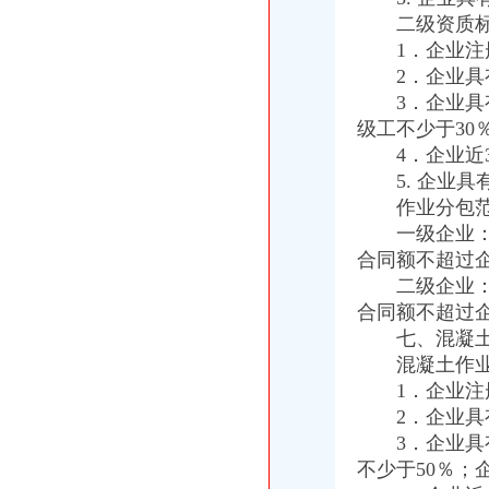
2012年重庆海关税务、昆明海关税务报考条件？？-重庆公务员-
二级资质标
春节7天重庆海关验放进出境旅客2.78万人次-今日重庆-华龙网
1．企业注册
进出口许可证办理流程
2．企业具有
丰台区公司进出口权办理手续及流程,北京北京市地区国内公司注册供
3．企业具有
上海公司没有进出口权怎么办理杂志进口流程
级工不少于30
无纸化签约流程
4．企业近3
通关无纸化三方协议签约基本流程（4）_中华文本库
5. 企业具
全业务全流程无纸化网上商事登记介绍.doc
海关无纸化签约
作业分包范
山东口岸推进通关作业无纸化改革-中国金融信息网
一级企业：可
我市企业减免所得税3.76亿元-拍拍贷官网_中国领先互联网金融P2P网
合同额不超过
无纸化报关
二级企业：可
提供宁波无纸化报关签约【今日推荐网-宁波物流运输】
合同额不超过
无纸化报关要什么资料给报关行,报关行,诺金报关
七、混凝土
电子口岸无纸化签约
混凝土作业
我省2.7万余家企业可享受无纸化通关
内蒙古深化通关作业无纸化改革_国内新闻_大众网
1．企业注册
重庆海关电话
2．企业具有
重庆海关:邮寄手机需要交税吗_报关员资格_新浪博客
3．企业具有
今年上半年重庆海关ECFA货物通关西部第一-中新网
不少于50％；
重庆海关在哪里