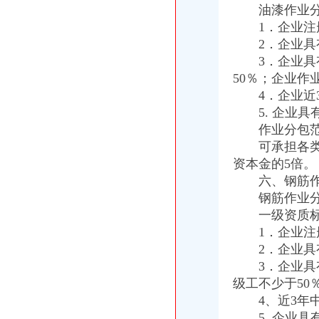
工商动态
油漆作业分
全市重庆海关在哪里安全生产大排查大整大执法专项行动圆满完成
1．企业注册
垫江县加微企补助资金监管
2．企业具有
巫山局开展“查究抓”海关报关注册登记证书推动各项工作
3．企业具有
市海关报关登记证书局召开专题会议集中达全国工商行政管理工作会议精
50％；企业作
工商干校微型企业创业培训2011年第一期培训班顺利开班
永川局“三抓三定”重庆海关注册登记提升农村经纪人培训质量
4．企业近3
潼南局重庆海关注册多项措施促大要案查处取得新突破
5. 企业具
渝北局重庆海关注册运用职能帮助企业融资八亿元
作业分包范
全市工商系统“六个必查”重庆海关注册登记筑牢食品安全监管防线
可承担各类工
南川局重庆海关在哪里关注民生促进和谐大力推进12315行政执法体系建设
资本金的5倍。
沙坪坝局在西永微电园开设市级重点项目行政审批“绿通道”重庆海关在哪里
六、钢筋作
巫溪局从“五方面”重庆海关在哪里着力加纪检监察工作
钢筋作业分包
永川局“四个加”海关报关注册登记证书化两节食品市场监管有实效
南川区人大主任陈均调研南川局海关报关登记证书工作
一级资质标
石柱县工商局加市重庆海关在哪里场监管为高考保驾护航
1．企业注册
九龙坡区工商分局重庆海关在哪里出台《食品安全暗访工作办法》
2．企业具有
巴南区工商分局海关报关注册登记证书牵头召开行政执法与刑事司法衔接工作座
3．企业具有
一季度全市重庆海关注册登记新增注册商标5616件
级工不少于50
南岸局重庆海关注册登记龙门浩所查获2424听冒王老吉
4、近3年中
璧山局“三化”海关报关登记证书全力营造食品安全健康消费环境
5. 企业具
重庆海关年报