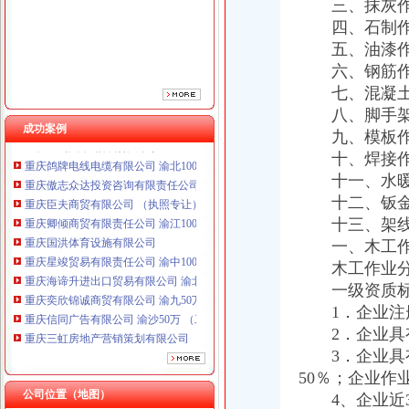
三、抹灰作
四、石制作
五、油漆作
六、钢筋作
七、混凝土
八、脚手架
成功案例
重庆鸽牌电线电缆有限公司 渝北10010万 (进出口权)
九、模板作
重庆傲志众达投资咨询有限责任公司 渝九1000万 （增资）
十、焊接作
重庆臣夫商贸有限公司 （执照专让）
十一、水暖电
重庆卿倾商贸有限责任公司 渝江100万 （工商注册）
十二、钣金
重庆国洪体育设施有限公司
十三、架线
重庆星竣贸易有限责任公司 渝中100万 （进出口权）
一、木工作
重庆海谛升进出口贸易有限公司 渝北100万 （进出口权）
木工作业分包
重庆奕欣锦诚商贸有限公司 渝九50万 （工商注册）
重庆信同广告有限公司 渝沙50万 （工商注册）
一级资质标
重庆三虹房地产营销策划有限公司
1．企业注册
重庆宝鹰汽车销售有限公司
2．企业具有
重庆鸽牌电线电缆有限公司 渝北10010万 (进出口权)
3．企业具有
重庆傲志众达投资咨询有限责任公司 渝九1000万 （增资）
50％；企业作
重庆臣夫商贸有限公司 （执照专让）
公司位置（地图）
4、企业近3
重庆卿倾商贸有限责任公司 渝江100万 （工商注册）