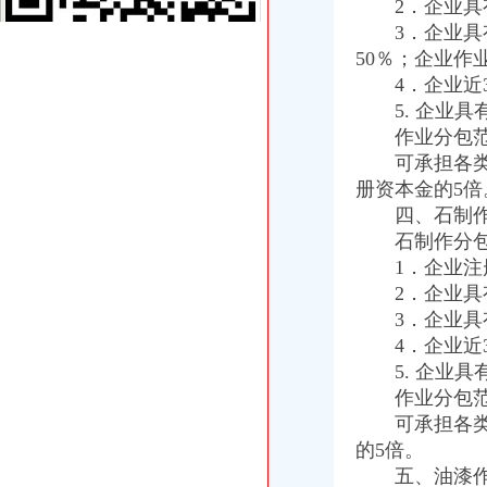
2．企业具有
重庆海关在哪里
3．企业具有
重庆“铁公水空”各口岸全面实现7*24小时通关
50％；企业作
今天去重庆海关取货回来啦~~_ps4吧_百度贴吧
重庆海关注册登记
4．企业近3
海关总署关于跨境贸易电子商务服务试点网购保税进口模式有关问题的
5. 企业具
【食品贸易公司注册,进出口海关登记证注册,上海公司注册】价格_
作业分包范
海关收发货人登记证书
可承担各类工
海关登记,海关登记手续-北京58同城
册资本金的5倍
北京海关：《进出口收发货人登记证书》丢失-报关员网-吧
四、石制作
进出口货物收发货人报关注册登记证书
石制作分包
进出口货物收发货人报关注册登记证的变更-通关监管海关业务咨询-
苏州关务天空苏州区外企业送货园区综保区申请分送集报所需资料及流
1．企业注册
海关报关单位注册登记证书
2．企业具有
《临时注册登记证明》如何办理？
3．企业具有
武汉海关：自理报关单位注册登记证是否还有效？
4．企业近3
海关报关注册登记证书
5. 企业具
报关企业注册登记许可
作业分包范
【广州报关注册登记证书遗失声明登报公司】价格,
可承担各类石
海关报关登记证书
申请海关报关单位注册登记证书,海关报关注册信息年度报告范本,
的5倍。
海关报关单位注册登记证书-荣誉证书-常州市金坛区环宇科学仪器厂
五、油漆作