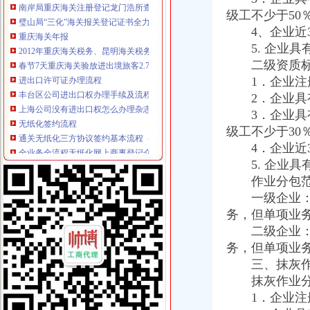
重庆海关年报
级工不少于50
2012年重庆海关税务、昆明海关税务报考条件？？-重庆公务员-
4、企业近3
春节7天重庆海关验放进出境旅客2.78万人次-今日重庆-华龙网
5. 企业具
进出口许可证办理流程
二级资质标
丰台区公司进出口权办理手续及流程,北京北京市地区国内公司注册供
1．企业注册
上海公司没有进出口权怎么办理杂志进口流程
2．企业具有
无纸化签约流程
3．企业具有
通关无纸化三方协议签约基本流程（4）_中华文本库
全业务全流程无纸化网上商事登记介绍.doc
级工不少于30
海关无纸化签约
4．企业近3
山东口岸推进通关作业无纸化改革-中国金融信息网
5. 企业具
我市企业减免所得税3.76亿元-拍拍贷官网_中国领先互联网金融P2P网
作业分包范
无纸化报关
一级企业：可
提供宁波无纸化报关签约【今日推荐网-宁波物流运输】
务，但单项业
无纸化报关要什么资料给报关行,报关行,诺金报关
二级企业：可
电子口岸无纸化签约
我省2.7万余家企业可享受无纸化通关
务，但单项业
内蒙古深化通关作业无纸化改革_国内新闻_大众网
三、抹灰作
重庆海关电话
抹灰作业分
重庆海关:邮寄手机需要交税吗_报关员资格_新浪博客
1．企业注册
今年上半年重庆海关ECFA货物通关西部第一-中新网