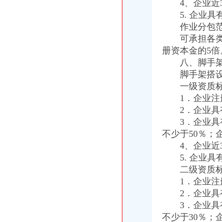
4、企业近3
重庆“铁公水空”各口岸全面实现7*24小时通关
5. 企业具
今天去重庆海关取货回来啦~~_ps4吧_百度贴吧
作业分包范
重庆海关注册登记
海关总署关于跨境贸易电子商务服务试点网购保税进口模式有关问题的
可承担各类工
【食品贸易公司注册,进出口海关登记证注册,上海公司注册】价格_
册资本金的5倍
海关收发货人登记证书
八、脚手架搭
海关登记,海关登记手续-北京58同城
脚手架搭设作
北京海关：《进出口收发货人登记证书》丢失-报关员网-吧
一级资质标
进出口货物收发货人报关注册登记证书
1．企业注册
进出口货物收发货人报关注册登记证的变更-通关监管海关业务咨询-
2．企业具有
苏州关务天空苏州区外企业送货园区综保区申请分送集报所需资料及流
海关报关单位注册登记证书
3．企业具有
《临时注册登记证明》如何办理？
不少于50％；
武汉海关：自理报关单位注册登记证是否还有效？
4、企业近3
海关报关注册登记证书
5. 企业具
报关企业注册登记许可
二级资质标
【广州报关注册登记证书遗失声明登报公司】价格,
1．企业注册
海关报关登记证书
2．企业具有
申请海关报关单位注册登记证书,海关报关注册信息年度报告范本,
海关报关单位注册登记证书-荣誉证书-常州市金坛区环宇科学仪器厂
3．企业具有
不少于30％；