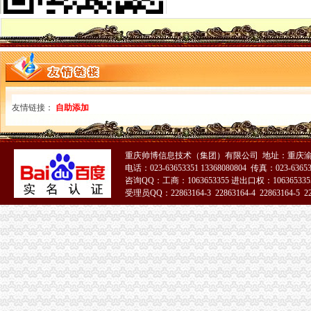
内蒙古深化通关作业无纸化改革_国内新闻_大众网
重庆海关电话
重庆海关:邮寄手机需要交税吗_报关员资格_新浪博客
今年上半年重庆海关ECFA货物通关西部第一-中新网
重庆海关在哪里
重庆“铁公水空”各口岸全面实现7*24小时通关
重庆市涪陵区有没有报关行或货代,名字叫什么,地址在哪里？-家居
重庆海关注册登记
友情链接：
自助添加
海关总署关于跨境贸易电子商务服务试点网购保税进口模式有关问题的
【食品贸易公司注册,进出口海关登记证注册,上海公司注册】价格_
海关收发货人登记证书
重庆帅博信息技术（集团）有限公司 地址：重庆渝
专业进出口权办理费用及流程详细说明-广州58同城
电话：023-63653351 13368080804 传真：023-6365
海关登记,海关登记手续-北京58同城
咨询QQ：工商：1063653355 进出口权：1063653355
受理员QQ：22863164-3 22863164-4 22863164-5 228
进出口货物收发货人报关注册登记证书
[企业问道]进出口货物收发货人报关注册登记证书过期怎么办？_百度知
进出口货物收发货人报关注册登记证的变更-通关监管海关业务咨询-
海关报关单位注册登记证书
《临时注册登记证明》如何办理？
武汉海关：自理报关单位注册登记证是否还有效？
海关报关注册登记证书
【代办进出口货物收发货人报关注册登记证书,人卡,操作员卡】