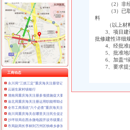
（2）非经营
（3）已取得
料
（以上材料报
工商动态
3、项目建设所
全市重庆海关在哪里安全生产大排查大整大执法专项行动圆满完成
批修建性详细
垫江县加微企补助资金监管
4、经批准的
巴南区工商分局海关报关注册登记证书牵头召开行政执法与刑事司法衔接工作座
5、批准地块
巫山局开展“查究抓”海关报关注册登记证书推动各项工作
6、加盖“绿色
市海关报关登记证书局召开专题会议集中达全国工商行政管理工作会议精
7、要求提
工商干校微型企业创业培训2011年第一期培训班顺利开班
工商动态
万州微型企业企发展第二期试点工作创业培训呈现五大点
永川局“三抓三定”重庆海关注册登记提升农村经纪人培训质量
云诞生家村镇银行
潼南局重庆海关注册多项措施促大要案查处取得新突破
渝北局重庆海关注册运用职能帮助企业融资八亿元
全市工商系统“六个必查”重庆海关注册登记筑牢食品安全监管防线
南川局重庆海关在哪里关注民生促进和谐大力推进12315行政执法体系建设
沙坪坝局在西永微电园开设市级重点项目行政审批“绿通道”重庆海关在哪里
市局副局长李林到万州区铁峰乡参加“三进三同”海关报关登记证书“结穷亲”活动
巫溪局从“五方面”重庆海关在哪里着力加纪检监察工作