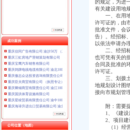
的规定，为进
重庆傲志众达投资咨询有限责任公司 渝九1000万 （增资）
有关建设用地
重庆臣夫商贸有限公司 （执照专让）
一、在用地进
重庆卿倾商贸有限责任公司 渝江100万 （工商注册）
许可证的，由
重庆国洪体育设施有限公司
批准文件，会
重庆星竣贸易有限责任公司 渝中100万 （进出口权）
重庆海谛升进出口贸易有限公司 渝北100万 （进出口权）
告）。经招标
成功案例
重庆奕欣锦诚商贸有限公司 渝九50万 （工商注册）
以依法申请办
重庆信同广告有限公司 渝沙50万 （工商注册）
二、经招标、
重庆三虹房地产营销策划有限公司
也可凭有关的
重庆宝鹰汽车销售有限公司
合同及批准的
重庆鸽牌电线电缆有限公司 渝北10010万 (进出口权)
许可证。
重庆傲志众达投资咨询有限责任公司 渝九1000万 （增资）
三、划拨土地
重庆臣夫商贸有限公司 （执照专让）
重庆卿倾商贸有限责任公司 渝江100万 （工商注册）
地规划设计图
重庆国洪体育设施有限公司
接向市规划管
重庆星竣贸易有限责任公司 渝中100万 （进出口权）
重庆海谛升进出口贸易有限公司 渝北100万 （进出口权）
附：需要提
重庆奕欣锦诚商贸有限公司 渝九50万 （工商注册）
1、《建设用
重庆信同广告有限公司 渝沙50万 （工商注册）
2、项目建
重庆三虹房地产营销策划有限公司
公司位置（地图）
（1）经营性
重庆宝鹰汽车销售有限公司