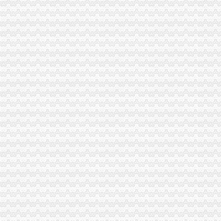
报关企业注册登记许可
海关报关登记证书
申请海关报关单位注册登记证书,海关报关注册信息年度报告范本,
海关报关单位注册登记证书-荣誉证书-常州市金坛区环宇科学仪器厂
工商动态
全市重庆海关在哪里安全生产大排查大整大执法专项行动圆满完成
垫江县加微企补助资金监管
巴南区工商分局海关报关注册登记证书牵头召开行政执法与刑事司法衔接工作座
巫山局开展“查究抓”海关报关注册登记证书推动各项工作
市海关报关登记证书局召开专题会议集中达全国工商行政管理工作会议精
工商干校微型企业创业培训2011年第一期培训班顺利开班
万州微型企业企发展第二期试点工作创业培训呈现五大点
永川局“三抓三定”重庆海关注册登记提升农村经纪人培训质量
云诞生家村镇银行
潼南局重庆海关注册多项措施促大要案查处取得新突破
渝北局重庆海关注册运用职能帮助企业融资八亿元
全市工商系统“六个必查”重庆海关注册登记筑牢食品安全监管防线
南川局重庆海关在哪里关注民生促进和谐大力推进12315行政执法体系建设
沙坪坝局在西永微电园开设市级重点项目行政审批“绿通道”重庆海关在哪里
市局副局长李林到万州区铁峰乡参加“三进三同”海关报关登记证书“结穷亲”活动
巫溪局从“五方面”重庆海关在哪里着力加纪检监察工作
永川局“四个加”海关报关注册登记证书化两节食品市场监管有实效