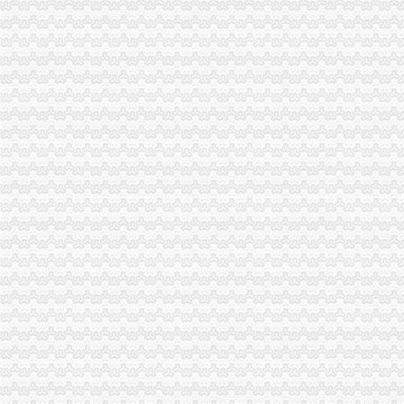
重庆海关电话
重庆海关:邮寄手机需要交税吗_报关员资格_新浪博客
今年上半年重庆海关ECFA货物通关西部第一-中新网
重庆海关在哪里
重庆“铁公水空”各口岸全面实现7*24小时通关
重庆市涪陵区有没有报关行或货代,名字叫什么,地址在哪里？-家居
重庆海关注册登记
海关总署关于跨境贸易电子商务服务试点网购保税进口模式有关问题的
【食品贸易公司注册,进出口海关登记证注册,上海公司注册】价格_
海关收发货人登记证书
专业进出口权办理费用及流程详细说明-广州58同城
海关登记,海关登记手续-北京58同城
进出口货物收发货人报关注册登记证书
[企业问道]进出口货物收发货人报关注册登记证书过期怎么办？_百度知
进出口货物收发货人报关注册登记证的变更-通关监管海关业务咨询-
海关报关单位注册登记证书
《临时注册登记证明》如何办理？
武汉海关：自理报关单位注册登记证是否还有效？
海关报关注册登记证书
【代办进出口货物收发货人报关注册登记证书,人卡,操作员卡】
报关企业注册登记许可