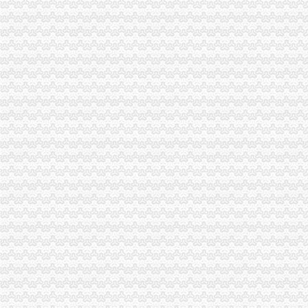
南川区人大主任陈均调研南川局海关报关登记证书工作
石柱县工商局加市重庆海关在哪里场监管为高考保驾护航
九龙坡区工商分局重庆海关在哪里出台《食品安全暗访工作办法》
重庆海关年报
2012年重庆海关税务、昆明海关税务报考条件？？-重庆公务员-
春节7天重庆海关验放进出境旅客2.78万人次-今日重庆-华龙网
进出口许可证办理流程
进出口许可证、两用物项和技术进出口电子更新、新做通知_深圳
丰台区公司进出口权办理手续及流程,北京北京市地区国内公司注册供
无纸化签约流程
通关无纸化三方协议签约基本流程（4）_中华文本库
广州无纸化签约流程简捷,杭州无纸化会议试用值得信赖/让你无可挑剔
海关无纸化签约
山东口岸推进通关作业无纸化改革-中国金融信息网
“无纸化通关”为芜湖对外经济“健身提速”_芜湖日报社数字报刊
无纸化报关
提供宁波无纸化报关签约【今日推荐网-宁波物流运输】
无纸化报关要什么资料给报关行,报关行,诺金报关
电子口岸无纸化签约
我省2.7万余家企业可享受无纸化通关
内蒙古深化通关作业无纸化改革_国内新闻_大众网