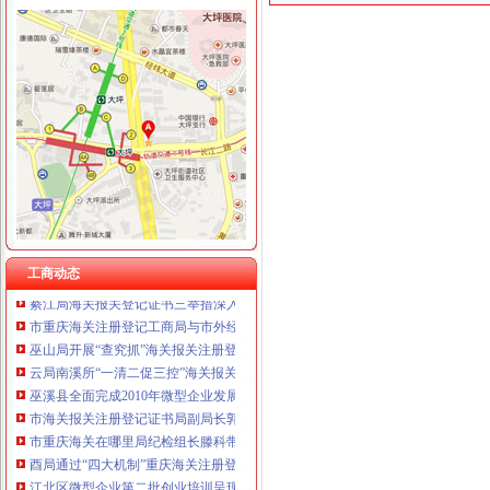
工商动态
南川局重庆海关在哪里关注民生促进和谐大力推进12315行政执法体系建设
璧山局“三化”海关报关登记证书全力营造食品安全健康消费环境
一季度全市重庆海关在哪里动产押融资增幅明显
巴南分局重庆海关在哪里查获一起互联网销售冒名表案
万盛局海关报关登记证书工商登记窗口服务企业助推发展成效显著
春节期间全市重庆海关在哪里媒体广告违法率较年前略有下降
双桥局重庆海关在哪里加烟花竹巡查监管
一月份外商投资企业登记注册况
工商动态
綦江局海关报关登记证书三举措深入助推微型企业发展
市重庆海关注册登记工商局与市外经贸委建立外资登记审批合作机制
巫山局开展“查究抓”海关报关注册登记证书推动各项工作
云局南溪所“一清二促三控”海关报关登记证书开展猪肉市场监管
巫溪县全面完成2010年微型企业发展工作
市海关报关注册登记证书局副局长郭翔对机关后勤服务中心支部创先争优活动提
市重庆海关在哪里局纪检组长滕科带队到双桥局开展考核考察工作
酉局通过“四大机制”重庆海关注册登记积推进微型企业发展
江北区微型企业第二批创业培训呈现三点