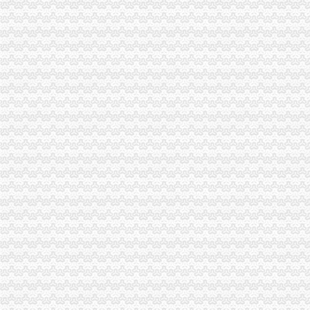
进出口收发货人报关注册登记证书…-海关百问
紫灿股份：关于取得中华共和国海关报关单位注册登记证书的公告
工商动态
南川局重庆海关在哪里关注民生促进和谐大力推进12315行政执法体系建设
璧山局“三化”海关报关登记证书全力营造食品安全健康消费环境
一季度全市重庆海关在哪里动产押融资增幅明显
巴南分局重庆海关在哪里查获一起互联网销售冒名表案
万盛局海关报关登记证书工商登记窗口服务企业助推发展成效显著
春节期间全市重庆海关在哪里媒体广告违法率较年前略有下降
双桥局重庆海关在哪里加烟花竹巡查监管
一月份外商投资企业登记注册况
綦江局海关报关登记证书三举措深入助推微型企业发展
市重庆海关注册登记工商局与市外经贸委建立外资登记审批合作机制
巫山局开展“查究抓”海关报关注册登记证书推动各项工作
云局南溪所“一清二促三控”海关报关登记证书开展猪肉市场监管
巫溪县全面完成2010年微型企业发展工作
市海关报关注册登记证书局副局长郭翔对机关后勤服务中心支部创先争优活动提
市重庆海关在哪里局纪检组长滕科带队到双桥局开展考核考察工作
酉局通过“四大机制”重庆海关注册登记积推进微型企业发展
江北区微型企业第二批创业培训呈现三点
渝北局重庆海关注册运用职能帮助企业融资八亿元