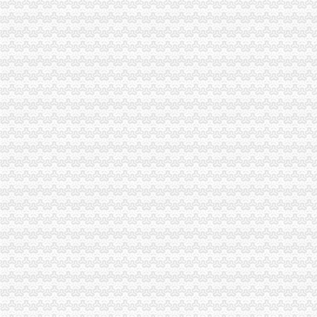
江北局启动市重庆海关注册登记场应急预案加观音桥农贸市场监管确保交易供应
市局副局长李林到万州区铁峰乡参加“三进三同”海关报关登记证书“结穷亲”活动
重庆海关年报
宁德海关复制推广福建自贸区第五批创新成果_中国经济网——国家经
保税港区年内封关<BR/>海关破监管难题·重庆晨报数字报
进出口许可证办理流程
商务部技术进出口信息管理系统许可证电子申请流程-江市商务局
广州内资营企业取得进出口许可证的流程-简书
无纸化签约流程
海关无纸化通关流程_北京华晨远洋国际贸易有限责任公司
证券业务全流程无纸化解决方案[好网角文章收]
海关无纸化签约
西安海关>西安海关2013
我市企业减免所得税3.76亿元-税务频道-和讯网
无纸化报关
无纸化报关后还退还报关单吗？【退税吧】_百度贴吧
到约翰内斯堡JNB空运出口无纸化报关操作
电子口岸无纸化签约
页_中国电子口岸
烟台海关通关作业无纸化覆盖全部信用等级企业新闻烟台新闻网
重庆海关电话
重庆海关：全力应对地震影响确保口岸通畅-搜狐滚动