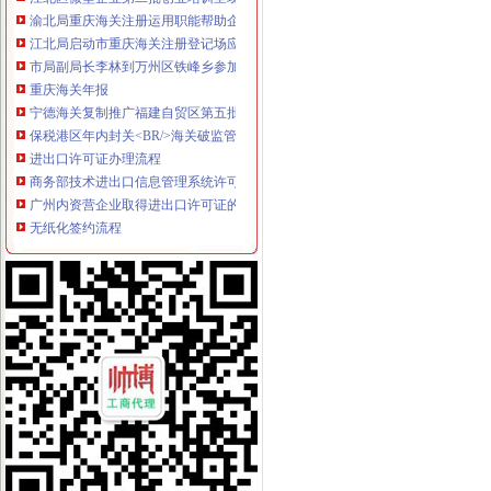
渝北局重庆海关注册运用职能帮助企业融资八亿元
江北局启动市重庆海关注册登记场应急预案加观音桥农贸市场监管确保交易供应
市局副局长李林到万州区铁峰乡参加“三进三同”海关报关登记证书“结穷亲”活动
重庆海关年报
宁德海关复制推广福建自贸区第五批创新成果_中国经济网——国家经
保税港区年内封关<BR/>海关破监管难题·重庆晨报数字报
进出口许可证办理流程
商务部技术进出口信息管理系统许可证电子申请流程-江市商务局
广州内资营企业取得进出口许可证的流程-简书
无纸化签约流程
海关无纸化通关流程_北京华晨远洋国际贸易有限责任公司
证券业务全流程无纸化解决方案[好网角文章收]
海关无纸化签约
西安海关>西安海关2013
我市企业减免所得税3.76亿元-税务频道-和讯网
无纸化报关
无纸化报关后还退还报关单吗？【退税吧】_百度贴吧
到约翰内斯堡JNB空运出口无纸化报关操作
电子口岸无纸化签约
页_中国电子口岸
烟台海关通关作业无纸化覆盖全部信用等级企业新闻烟台新闻网
重庆海关电话