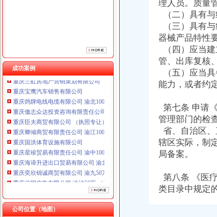
理人员。质量
重庆臣夫商贸有限公司 （执照专让）
重庆卿倾商贸有限责任公司 渝江100万 （工商注册）
（二）具有与
重庆国洪体育设施有限公司
（三）具有与
重庆星竣贸易有限责任公司 渝中100万 （进出口权）
器械产品特性
重庆海谛升进出口贸易有限公司 渝北100万 （进出口权）
（四）应当建
重庆奕欣锦诚商贸有限公司 渝九50万 （工商注册）
管、出库复核
重庆信同广告有限公司 渝沙50万 （工商注册）
成功案例
（五）应当具
重庆三虹房地产营销策划有限公司
能力，或者约
重庆宝鹰汽车销售有限公司
重庆鸽牌电线电缆有限公司 渝北10010万 (进出口权)
重庆傲志众达投资咨询有限责任公司 渝九1000万 （增资）
第七条 申请
重庆臣夫商贸有限公司 （执照专让）
管理部门的检
重庆卿倾商贸有限责任公司 渝江100万 （工商注册）
省、自治区、
重庆国洪体育设施有限公司
辖区实际，制
重庆星竣贸易有限责任公司 渝中100万 （进出口权）
局备案。
重庆海谛升进出口贸易有限公司 渝北100万 （进出口权）
重庆奕欣锦诚商贸有限公司 渝九50万 （工商注册）
重庆信同广告有限公司 渝沙50万 （工商注册）
第八条 《医
重庆三虹房地产营销策划有限公司
类目录中规定
重庆宝鹰汽车销售有限公司
公司位置（地图）