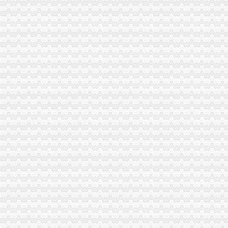
重庆海关公告2009年第8号
重庆海关在哪里
泰国馆、俄罗斯馆在重庆保税展示交易中心开业！_搜狐新闻_搜狐网
为了“重庆造”笔电准点飞欧洲_重庆频道_凤凰网
重庆海关注册登记
重庆推进营业执照“多证合一”企业注册登记更加便利化-立华星财务
重庆市办公厅转发广电局等部门关于进一步加全市卫星电视
海关收发货人登记证书
此篇告诉你进出口权变更办理流程及所需资料！_搜狐财经_搜狐网
海口海关>办事服务>场景式服务>货物通关>进出口货物收发货人变
进出口货物收发货人报关注册登记证书
上海市密码管理局
遵义进出口报关：遵义市海关进出口备案办理具体有哪些要求专业代办
海关报关单位注册登记证书
进出口收发货人如何完成海关注册登记_百度经验
拱北海关:咨询报关企业注册登记证延续及换证_报关员资格_新浪
海关报关注册登记证书
异地报关注册登记备案手续-物流-e京网
海关进出口货物收发货人报关注册登记证书-外贸单证-福步外贸论坛
海关报关登记证书
进出口收发货人报关注册登记证书…-海关百问