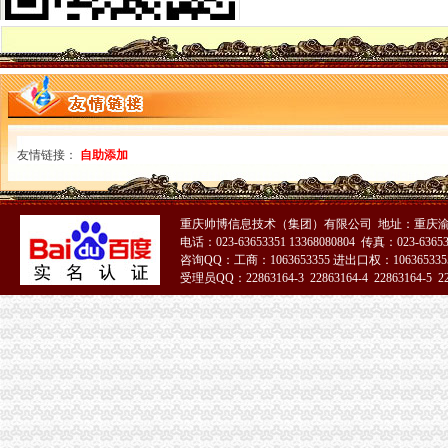
重庆海关：全力应对地震影响确保口岸通畅-搜狐滚动
重庆海关公告2009年第8号
重庆海关在哪里
泰国馆、俄罗斯馆在重庆保税展示交易中心开业！_搜狐新闻_搜狐网
为了“重庆造”笔电准点飞欧洲_重庆频道_凤凰网
重庆海关注册登记
重庆推进营业执照“多证合一”企业注册登记更加便利化-立华星财务
友情链接：
自助添加
重庆市办公厅转发广电局等部门关于进一步加全市卫星电视
海关收发货人登记证书
此篇告诉你进出口权变更办理流程及所需资料！_搜狐财经_搜狐网
重庆帅博信息技术（集团）有限公司 地址：重庆渝
海口海关>办事服务>场景式服务>货物通关>进出口货物收发货人变
电话：023-63653351 13368080804 传真：023-6365
进出口货物收发货人报关注册登记证书
咨询QQ：工商：1063653355 进出口权：1063653355
上海市密码管理局
受理员QQ：22863164-3 22863164-4 22863164-5 228
遵义进出口报关：遵义市海关进出口备案办理具体有哪些要求专业代办
海关报关单位注册登记证书
进出口收发货人如何完成海关注册登记_百度经验
拱北海关:咨询报关企业注册登记证延续及换证_报关员资格_新浪
海关报关注册登记证书
异地报关注册登记备案手续-物流-e京网
海关进出口货物收发货人报关注册登记证书-外贸单证-福步外贸论坛
海关报关登记证书