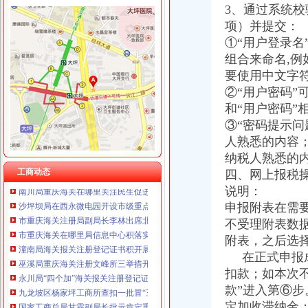
3、通过系统校
项）并提交：
①“用户登录
组合来命名,
工商动态
巫溪局突出“快、实、深、通”重庆海关注册字做好寒潮防工作
要使用中文字符
市重庆海关注册登记工商局与市外经贸委建立外资登记审批合作机制
②“用户密码”
巫山局开展“查究抓”海关报关注册登记证书推动各项工作
和“用户密码”
南川局海关报关注册登记证书五举措化燃放烟花竹安全监管
③“密码提示
南岸局海关报关登记证书采取三项措施提升工商信息数据利用价值
人熟悉的内容；
酉局通过“四大机制”重庆海关注册登记积推进微型企业发展
纳税人熟悉的
渝北局重庆海关注册运用职能帮助企业融资八亿元
工商动态
四、网上报税
南川局重庆海关在哪里关注民生促进和谐大力推进12315行政执法体系建设
沙坪坝局在西永微电园开设市级重点项目行政审批“绿通道”重庆海关在哪里
说明：
市重庆海关注册局副局长李林出席北碚区学校食品安全义务监督员聘任大会
申报附表在需
市重庆海关在哪里局信息中心积落实五中全会精
不受理附表数
潼南局海关报关注册登记证书积开展家装行业专项整
附表，之后选择
巫溪局重庆海关注册文峰所三举措开展学校食品安全百日整行动
在正式申报成功
永川局“四个加”海关报关注册登记证书化两节食品市场监管有实效
扣款；如本次不
九龙坡区杨家坪工商所查扣一批冒“三星牌”海关报关注册登记证书硒鼓
款”进入第⑥
国家工商总局甘霖副局长批示肯定重庆推动媒体自律严把广告发布关的重庆海关
酉县非公经济组织“五个一”重庆海关注册隆重纪念建九十周年
定加收滞纳金