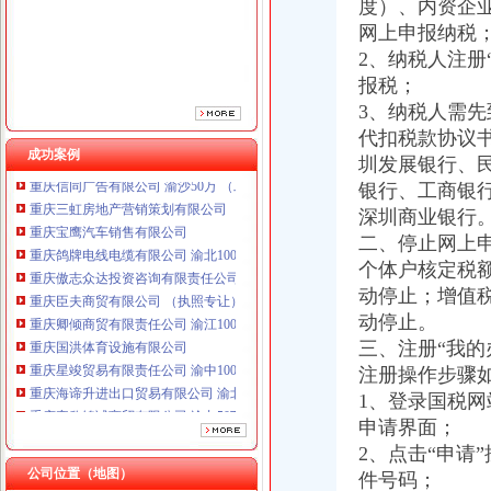
度）、内资企
重庆臣夫商贸有限公司 （执照专让）
网上申报纳税
重庆卿倾商贸有限责任公司 渝江100万 （工商注册）
2、纳税人注册
重庆国洪体育设施有限公司
报税；
重庆星竣贸易有限责任公司 渝中100万 （进出口权）
3、纳税人需
重庆海谛升进出口贸易有限公司 渝北100万 （进出口权）
重庆奕欣锦诚商贸有限公司 渝九50万 （工商注册）
代扣税款协议
成功案例
重庆信同广告有限公司 渝沙50万 （工商注册）
圳发展银行、
重庆三虹房地产营销策划有限公司
银行、工商银
重庆宝鹰汽车销售有限公司
深圳商业银行
重庆鸽牌电线电缆有限公司 渝北10010万 (进出口权)
二、停止网上
重庆傲志众达投资咨询有限责任公司 渝九1000万 （增资）
个体户核定税
重庆臣夫商贸有限公司 （执照专让）
动停止；增值
重庆卿倾商贸有限责任公司 渝江100万 （工商注册）
重庆国洪体育设施有限公司
动停止。
重庆星竣贸易有限责任公司 渝中100万 （进出口权）
三、注册“我的
重庆海谛升进出口贸易有限公司 渝北100万 （进出口权）
注册操作步骤
重庆奕欣锦诚商贸有限公司 渝九50万 （工商注册）
1、登录国税网
重庆信同广告有限公司 渝沙50万 （工商注册）
申请界面；
重庆三虹房地产营销策划有限公司
2、点击“申请
重庆宝鹰汽车销售有限公司
公司位置（地图）
件号码；