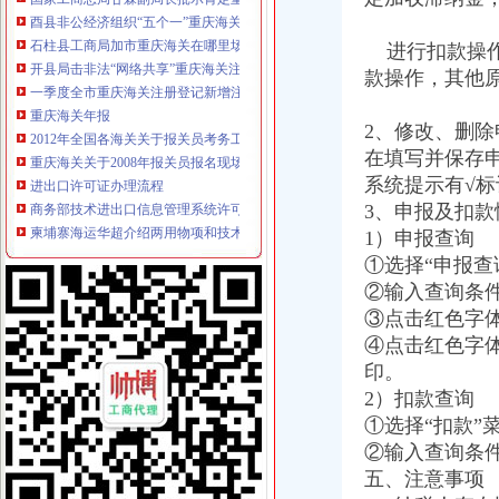
石柱县工商局加市重庆海关在哪里场监管为高考保驾护航
开县局击非法“网络共享”重庆海关注册网站及设备产品专项理行动初见成效
进行扣款操作
一季度全市重庆海关注册登记新增注册商标5616件
款操作，其他
重庆海关年报
2012年全国各海关关于报关员考务工作的公告-界报关水平测
2、修改、删除
重庆海关关于2008年报关员报名现场确认有关问题的通知-报关员
在填写并保存
进出口许可证办理流程
商务部技术进出口信息管理系统许可证电子申请流程-江市商务局
系统提示有√
柬埔寨海运华超介绍两用物项和技术进出口的许可证办理规范-中国制
3、申报及扣
无纸化签约流程
1）申报查询
海关无纸化通关流程_北京华晨远洋国际贸易有限责任公司
①选择“申报查
证券业务全流程无纸化解决方案[好网角文章收]
②输入查询条件
海关无纸化签约
③点击红色字
北京海关提高通关效率助推跨境电商进口增7成_秦岛生活网
④点击红色字
上海通关无纸化实现海陆空全覆盖-国内经济新闻-好买基金网
无纸化报关
印。
长沙海关无纸化报关单超80%_城视网
2）扣款查询
宁波无纸化报关宁波电子报关宁波买单报关专业安全高效便捷-阿
①选择“扣款”
电子口岸无纸化签约
②输入查询条
龙岩关区进入通关无纸化时代惠及200多家企业_龙岩新闻_福建之窗
五、注意事项
电子口岸与出口退税系统操作全流程实战指南【全本_书评_在线阅读】