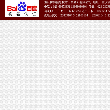
2015国考重庆海关暂缓录用公示-公务员复习辅导-文都网校
重庆帅博信息技术（集团）有限公司 地址：重庆渝
电话：023-63653351 13368080804 传真：023-6365
重庆海关面试公告
咨询QQ：工商：1063653355 进出口权：1063653355
重庆海关在哪里
受理员QQ：22863164-3 22863164-4 22863164-5 228
海关关员职业发展制度研究--以重庆海关为例.pdf
问下朋友寄的东西发的EMS被送海关！-杂谈感-重庆妈妈网
重庆海关注册登记
【重庆重庆安捷国际运输代理有限公司工资】关务待遇-看准网
重庆沙坪坝门户网
海关收发货人登记证书
海关登记,海关登记手续-北京58同城
办海关进出口证书延期需要什么手续？-实务问答-中国物流交易中心
进出口货物收发货人报关注册登记证书
苏州关务天空苏州区外企业送货园区综保区申请分送集报所需资料及流
进出口货物收发货人海关注册登记证变更所需材料
海关报关单位注册登记证书
中山市：海关新政便利4900多家企业-中新网
海关注册登记证明书-济南58同城
海关报关注册登记证书
海关注册登记证三年一换的具体操作是-直辖市上海咨询信息
海关总署关于对外贸易经营者办理报关注册登记事项的公告_全文-律
海关报关登记证书