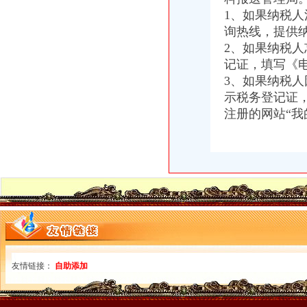
开县局击非法“网络共享”重庆海关注册网站及设备产品专项理行动初见成效
1、如果纳税人
一季度全市重庆海关注册登记新增注册商标5616件
询热线，提供
重庆海关年报
2、如果纳税人
2012年全国各海关关于报关员考务工作的公告-界报关水平测
记证，填写《电
重庆海关关于2008年报关员报名现场确认有关问题的通知-报关员
3、如果纳税
进出口许可证办理流程
示税务登记证，
商务部技术进出口信息管理系统许可证电子申请流程-江市商务局
柬埔寨海运华超介绍两用物项和技术进出口的许可证办理规范-中国制
注册的网站“我
无纸化签约流程
海关无纸化通关流程_北京华晨远洋国际贸易有限责任公司
证券业务全流程无纸化解决方案[好网角文章收]
海关无纸化签约
北京海关提高通关效率助推跨境电商进口增7成_秦岛生活网
上海通关无纸化实现海陆空全覆盖-国内经济新闻-好买基金网
无纸化报关
长沙海关无纸化报关单超80%_城视网
宁波无纸化报关宁波电子报关宁波买单报关专业安全高效便捷-阿
电子口岸无纸化签约
友情链接：
自助添加
龙岩关区进入通关无纸化时代惠及200多家企业_龙岩新闻_福建之窗
电子口岸与出口退税系统操作全流程实战指南【全本_书评_在线阅读】
重庆海关电话