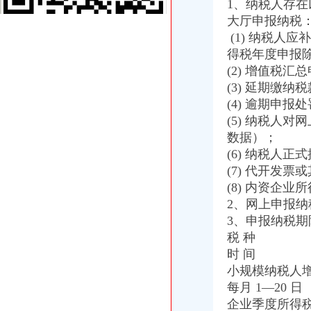
1、纳税人存
重庆海关电话
大厅申报纳税
2015国考重庆海关暂缓录用公示-公务员复习辅导-文都网校
重庆海关面试公告
(1) 纳税人
重庆海关在哪里
得税年度申报
海关关员职业发展制度研究--以重庆海关为例.pdf
(2) 增值税
问下朋友寄的东西发的EMS被送海关！-杂谈感-重庆妈妈网
(3) 延期缴纳
重庆海关注册登记
(4) 逾期申报
【重庆重庆安捷国际运输代理有限公司工资】关务待遇-看准网
(5) 纳税人
重庆沙坪坝门户网
数据）；
海关收发货人登记证书
海关登记,海关登记手续-北京58同城
(6) 纳税人
办海关进出口证书延期需要什么手续？-实务问答-中国物流交易中心
(7) 代开发票
进出口货物收发货人报关注册登记证书
(8) 内资企业
苏州关务天空苏州区外企业送货园区综保区申请分送集报所需资料及流
2、网上申报
进出口货物收发货人海关注册登记证变更所需材料
3、申报纳税期
海关报关单位注册登记证书
税 种
中山市：海关新政便利4900多家企业-中新网
时 间
海关注册登记证明书-济南58同城
海关报关注册登记证书
小规模纳税人
海关注册登记证三年一换的具体操作是-直辖市上海咨询信息
每月 1—20 日
海关总署关于对外贸易经营者办理报关注册登记事项的公告_全文-律
企业季度所得