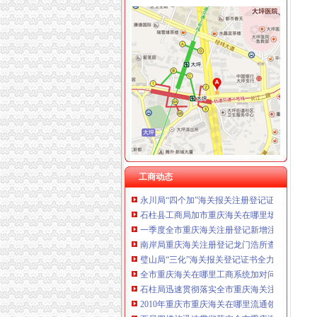
工商动态
全市重庆海关在哪里安全生产大排查大整大执
巫山局开展“查究抓”海关报关注册登记证书推
市海关报关登记证书局召开专题会议集中达全
工商干校微型企业创业培训2011年第一期培训
渝北局重庆海关注册运用职能帮助企业融资八
垫江县加微企补助资金监管
巫溪局从“五方面”重庆海关在哪里着力加纪检
工商动态
永川局“四个加”海关报关注册登记证书化两节
石柱县工商局加市重庆海关在哪里场监管为高
一季度全市重庆海关注册登记新增注册商标561
南岸局重庆海关注册登记龙门浩所查获2424听
璧山局“三化”海关报关登记证书全力营造食品
全市重庆海关在哪里工商系统加对问题锦湖轮
石柱局迅速贯彻落实全市重庆海关注册登记工
2010年重庆市重庆海关在哪里流通领域羽绒服
酉局四措施迅速贯彻落实全市重庆海关注册工