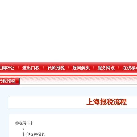
注销转让
进出口权
代帐报税
疑问解决
服务网点
在线核
代帐报税
上海报税流程
抄税写IC卡
↓
口权)
打印各种报表