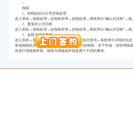
万 （增资）
↓
报税
1、抄税起始日正常抄税处理
注册）
进入系统→报税处理→抄报税管理→抄税处理→系统弹出“确认对话框”→插入
2、重复抄上月旧税
口权）
进入系统→报税处理→抄报税管理→抄税处理→系统弹出“确认对话框”→插
进出口权）
3、金税卡状态查询
册）
进入系统→报税处理→金税卡管理→金税卡状态查询→系统弹出详细的信息
各地国税机关一般要求在每个月的3-5号进行抄报税，至于申报，按照增值
前进行增值税申报，报税与增值税申报是两个不同的事情。
口权)
万 （增资）
注册）
口权）
进出口权）
册）