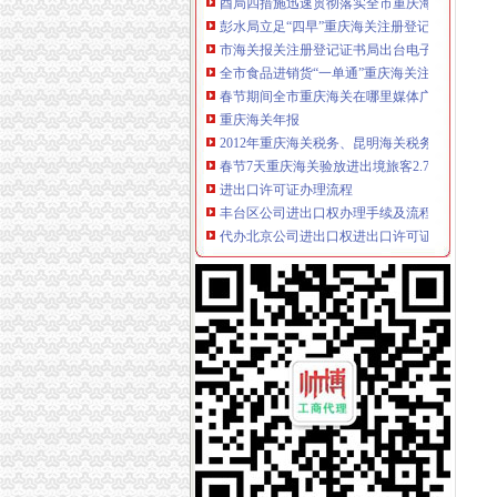
彭水局立足“四早”重庆海关注册登记掀起微企
市海关报关注册登记证书局出台电子商务经营
全市食品进销货“一单通”重庆海关注册制度推
春节期间全市重庆海关在哪里媒体广告违法率
重庆海关年报
2012年重庆海关税务、昆明海关税务报考条件？
春节7天重庆海关验放进出境旅客2.78万人次-
进出口许可证办理流程
丰台区公司进出口权办理手续及流程,北京北京
代办北京公司进出口权进出口许可证需要哪些资
无纸化签约流程
电子签名助推保险业全流程无纸化——BJCA
全流程无纸化与电子签名助力保险业变革发展_
海关无纸化签约
山东口岸推进通关作业无纸化改革-中国金融信
无纸化通关协议如何签？-海关百问
无纸化报关
提供宁波无纸化报关签约【今日推荐网-宁波物
无纸化报关要什么资料给报关行,报关行,诺金报
电子口岸无纸化签约
我省2.7万余家企业可享受无纸化通关
企业无纸化通关实现全覆盖-新华网