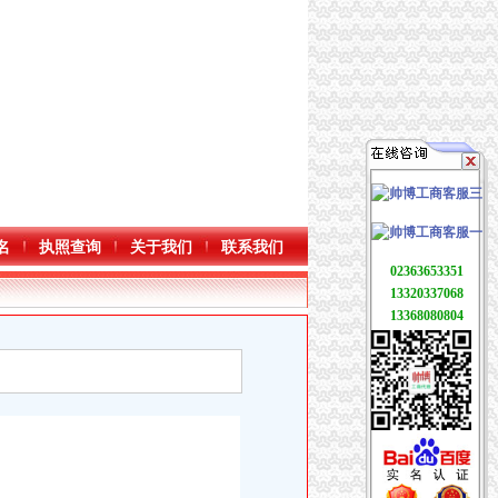
名
执照查询
关于我们
联系我们
02363653351
13320337068
13368080804