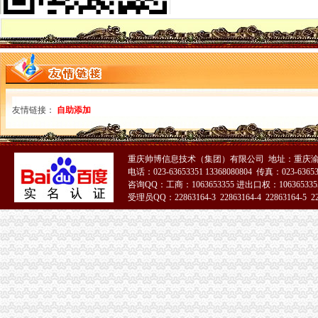
龙岩关区进入通关无纸化时代惠及200多家企业_龙岩新闻_福建之窗
重庆海关电话
2015国考重庆海关暂缓录用公示-公务员复习辅导-文都网校
重庆海关面试公告
重庆海关在哪里
海关关员职业发展制度研究--以重庆海关为例.pdf
重庆海关：十大新举措助渝发展_滚动_新闻_腾讯网
重庆海关注册登记
友情链接：
自助添加
海关推进“放管服”改革进出口注册企业破100万-新华网
重庆市外国企业常驻代表机构管理-重庆市律规-邦网
海关收发货人登记证书
重庆帅博信息技术（集团）有限公司 地址：重庆渝
海关登记,海关登记手续-北京58同城
电话：023-63653351 13368080804 传真：023-6365
办海关进出口证书延期需要什么手续？-实务问答-中国物流交易中心
咨询QQ：工商：1063653355 进出口权：1063653355
进出口货物收发货人报关注册登记证书
受理员QQ：22863164-3 22863164-4 22863164-5 228
苏州关务天空苏州区外企业送货园区综保区申请分送集报所需资料及流
进出口货物收发货人海关注册登记证变更所需材料
海关报关单位注册登记证书
报关企业注册登记审批-石家庄资质审批-石家庄公司注册-石家庄代理
中山市：海关新政便利4900多家企业-中新网
海关报关注册登记证书
全国张海关登记备案“一照一码”营业执照在南沙自贸区发出_网易
海关注册登记证三年一换的具体操作是-直辖市上海咨询信息