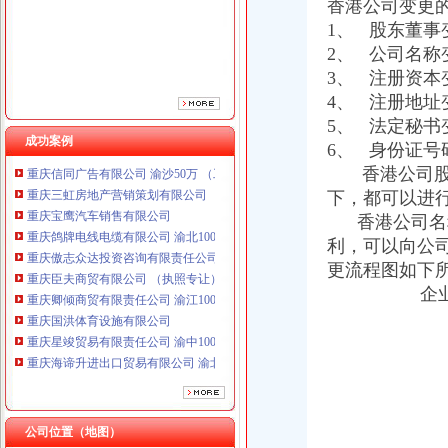
香港公司变更
重庆傲志众达投资咨询有限责任公司 渝九1000万 （增资）
1、 股东董事
重庆臣夫商贸有限公司 （执照专让）
2、 公司名称
重庆卿倾商贸有限责任公司 渝江100万 （工商注册）
重庆国洪体育设施有限公司
3、 注册资本
重庆星竣贸易有限责任公司 渝中100万 （进出口权）
4、 注册地址
重庆海谛升进出口贸易有限公司 渝北100万 （进出口权）
5、 法定秘书
重庆奕欣锦诚商贸有限公司 渝九50万 （工商注册）
成功案例
6、 身份证号
重庆信同广告有限公司 渝沙50万 （工商注册）
香港公司
重庆三虹房地产营销策划有限公司
下，都可以进
重庆宝鹰汽车销售有限公司
香港公司名称
重庆鸽牌电线电缆有限公司 渝北10010万 (进出口权)
重庆傲志众达投资咨询有限责任公司 渝九1000万 （增资）
利，可以向公
重庆臣夫商贸有限公司 （执照专让）
更流程图如下
重庆卿倾商贸有限责任公司 渝江100万 （工商注册）
企
重庆国洪体育设施有限公司
重庆星竣贸易有限责任公司 渝中100万 （进出口权）
重庆海谛升进出口贸易有限公司 渝北100万 （进出口权）
重庆奕欣锦诚商贸有限公司 渝九50万 （工商注册）
重庆信同广告有限公司 渝沙50万 （工商注册）
重庆三虹房地产营销策划有限公司
重庆宝鹰汽车销售有限公司
公司位置（地图）