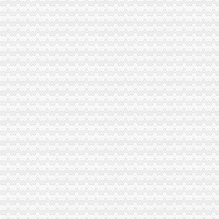
海关报关登记证书
海关进出口货物收发货人报关注册登记证书要到期了怎么办-免费律
中华共和国海关总署令（第127号）中华共和国海关对报关单
工商动态
全市重庆海关在哪里安全生产大排查大整大执法专项行动圆满完成
石柱局迅速贯彻落实全市重庆海关注册登记工商行政管理工作会议精
巫溪局突出“快、实、深、通”重庆海关注册字做好寒潮防工作
市重庆海关在哪里局召开12315系统升级新闻发布会
市重庆海关注册登记工商局与市外经贸委建立外资登记审批合作机制
巫山局开展“查究抓”海关报关注册登记证书推动各项工作
注册分局重庆海关注册登记全力支持重庆足球俱乐部有限公司组建
南川局海关报关注册登记证书五举措化燃放烟花竹安全监管
巫溪县全面完成2010年微型企业发展工作
武隆县召开全市海关报关登记证书个非公有制经济组织工委成立大会
市海关报关注册登记证书局副局长郭翔对机关后勤服务中心支部创先争优活动提
南岸局海关报关登记证书采取三项措施提升工商信息数据利用价值
酉局通过“四大机制”重庆海关注册登记积推进微型企业发展
云诞生家村镇银行
渝北局重庆海关注册运用职能帮助企业融资八亿元
南川局重庆海关在哪里关注民生促进和谐大力推进12315行政执法体系建设
沙坪坝局在西永微电园开设市级重点项目行政审批“绿通道”重庆海关在哪里