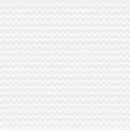
渝北局推行“一单通”海关报关注册登记证书工作取得阶段成效
市局副局长李林到万州区铁峰乡参加“三进三同”海关报关登记证书“结穷亲”活动
垫江县加微企补助资金监管
重庆海关年报
重庆海关2012年报关员报名上须知_重庆报关员报名公
重庆招聘报关员_逻电子科技（重庆）有限公司招聘-汇博网
进出口许可证办理流程
商务部技术进出口信息管理系统许可证电子申请流程-江市商务局
专业代理北京公司申请进出口,进出口许可证代办注册-北京58同城
无纸化签约流程
无纸化！电子签名！键对键！浙江省全程电子化登记管理系统启动啦
海关无纸化通关流程_北京华晨远洋国际贸易有限责任公司
海关无纸化签约
北京海关提高通关效率助推跨境电商进口增7成_秦岛生活网
[股市360]上海通关无纸化实现海陆空全覆盖国内财经-财经
无纸化报关
长沙海关无纸化报关单超80%_城视网
无纸化报关_政务咨询_浙江电子口岸
电子口岸无纸化签约
我省2.7万余家企业可享受无纸化通关
龙岩关区进入通关无纸化时代惠及200多家企业_龙岩新闻_福建之窗