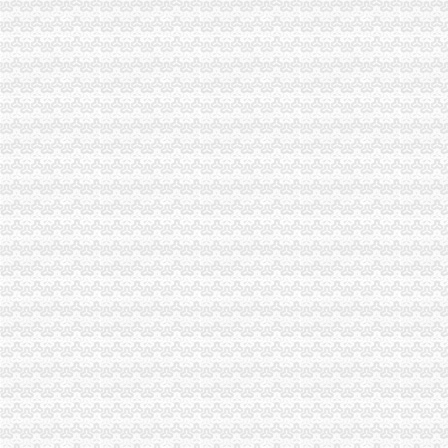
重庆海关电话
2015国考重庆海关暂缓录用公示-公务员复习辅导-文都网校
重庆海关面试公告
重庆海关在哪里
海关关员职业发展制度研究--以重庆海关为例.pdf
重庆海关：十大新举措助渝发展_滚动_新闻_腾讯网
重庆海关注册登记
海关推进“放管服”改革进出口注册企业破100万-新华网
重庆市外国企业常驻代表机构管理-重庆市律规-邦网
海关收发货人登记证书
海关登记,海关登记手续-北京58同城
办海关进出口证书延期需要什么手续？-实务问答-中国物流交易中心
进出口货物收发货人报关注册登记证书
苏州关务天空苏州区外企业送货园区综保区申请分送集报所需资料及流
进出口货物收发货人海关注册登记证变更所需材料
海关报关单位注册登记证书
报关企业注册登记审批-石家庄资质审批-石家庄公司注册-石家庄代理
中山市：海关新政便利4900多家企业-中新网
海关报关注册登记证书
全国张海关登记备案“一照一码”营业执照在南沙自贸区发出_网易
海关注册登记证三年一换的具体操作是-直辖市上海咨询信息
海关报关登记证书