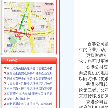
工商动态
全市重庆海关在哪里安全生产大排查大整大执法专项行动圆满完成
石柱局迅速贯彻落实全市重庆海关注册登记工商行政管理工作会议精
巫溪局突出“快、实、深、通”重庆海关注册字做好寒潮防工作
香港公司董
市重庆海关在哪里局召开12315系统升级新闻发布会
市重庆海关注册登记工商局与市外经贸委建立外资登记审批合作机制
生的商业活动
巫山局开展“查究抓”海关报关注册登记证书推动各项工作
更换财政年
注册分局重庆海关注册登记全力支持重庆足球俱乐部有限公司组建
工商动态
求，您可以更换年度
南川局海关报关注册登记证书五举措化燃放烟花竹安全监管
香港公司变
巫溪县全面完成2010年微型企业发展工作
向您提供的地
武隆县召开全市海关报关登记证书个非公有制经济组织工委成立大会
以随时作出更
市海关报关注册登记证书局副局长郭翔对机关后勤服务中心支部创先争优活动提
香港公司转
南岸局海关报关登记证书采取三项措施提升工商信息数据利用价值
酉局通过“四大机制”重庆海关注册登记积推进微型企业发展
给第三者。公
云诞生家村镇银行
东或转移股份
渝北局重庆海关注册运用职能帮助企业融资八亿元
香港公司暂
南川局重庆海关在哪里关注民生促进和谐大力推进12315行政执法体系建设
政府部门申请