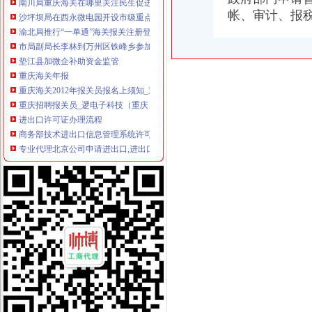
沙坪坝局在西永微电园开设市级重点项目行政审批“绿通道”重庆海关在哪里
帐、审计、报
渝北局推行“一单通”海关报关注册登记证书工作取得阶段成效
市局副局长李林到万州区铁峰乡参加“三进三同”海关报关登记证书“结穷亲”活动
垫江县加微企补助资金监管
重庆海关年报
重庆海关2012年报关员报名上须知_重庆报关员报名公
重庆招聘报关员_逻电子科技（重庆）有限公司招聘-汇博网
进出口许可证办理流程
商务部技术进出口信息管理系统许可证电子申请流程-江市商务局
专业代理北京公司申请进出口,进出口许可证代办注册-北京58同城
无纸化签约流程
无纸化！电子签名！键对键！浙江省全程电子化登记管理系统启动啦
海关无纸化通关流程_北京华晨远洋国际贸易有限责任公司
海关无纸化签约
北京海关提高通关效率助推跨境电商进口增7成_秦岛生活网
[股市360]上海通关无纸化实现海陆空全覆盖国内财经-财经
无纸化报关
长沙海关无纸化报关单超80%_城视网
无纸化报关_政务咨询_浙江电子口岸
电子口岸无纸化签约
我省2.7万余家企业可享受无纸化通关