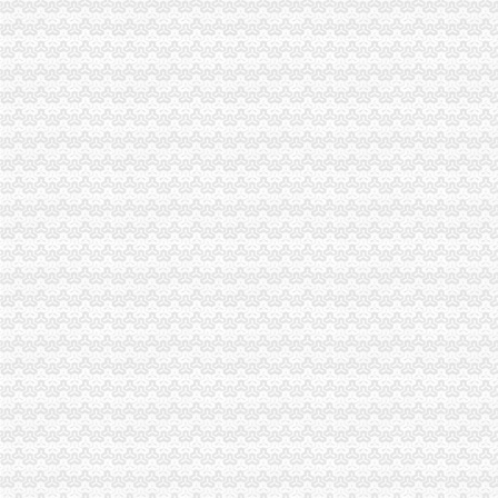
重庆海关电话
案值1200万元重庆海关查获大宗走奢侈品案
重庆海关驻涪陵办事处-搜百科
重庆海关在哪里
日淘包裹不幸被税,回忆一下我从重庆上清寺海关取包裹的流程-海淘
重庆GDP超过深圳将发生在哪一年?-知乎
重庆海关注册登记
重庆自贸区积创新释放经济活力-各地产经-中国产业经济信息网
学习借鉴深入推进重庆海关两个风险防范_找网（）
海关收发货人登记证书
变更收发货人报关注册登记证书的…-海关百问
海关办理进出口收发货人注册登记及换证所需的资料,2010年|,2010
进出口货物收发货人报关注册登记证书
青岛海关：更改公司的英文名称是否需要到海关更改备案？
出口退（免）税资格认定
海关报关单位注册登记证书
深圳海关网上服务大厅>办事指南>企业管理
宁德海关：简化企业注册登记手续_宁德新闻_福建之窗
海关报关注册登记证书
【青关动态】海关报关企业注册登记提速的“密”-搜狐
宁波海关对报关注册登记证书换证期限的规定-customhy的日志-网易
海关报关登记证书