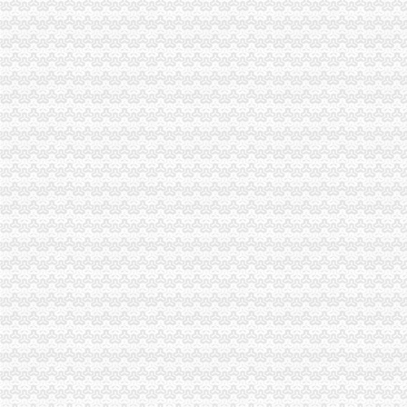
永川局“四个加”海关报关注册登记证书化两节食品市场监管有实效
涪陵区工商分局重庆海关在哪里破解养殖业办理营业执照难题大力推进微型企业
市海关报关注册登记证书消委会大力开展食品安全知识宣
重庆海关年报
2012年重庆海关税务、昆明海关税务报考条件？？-重庆公务员-
重庆海关顺利切换全国通关一体化模式渝企可享“全国海关如同一关”
进出口许可证办理流程
进出口许可证、两用物项和技术进出口电子更新、新做通知_深圳
丰台区公司进出口权办理手续及流程,北京北京市地区国内公司注册供
无纸化签约流程
进出口报关做不做无纸化签约有何重要？|诺金报关公司-11年经验深
中建七局引入一签通电子合同,开启在线签约新局面-时代财经-北方网
海关无纸化签约
【报关公司-代理报关服务-报关价格】-物流网
枫叶鱼：深圳海关对于通关无纸
无纸化报关
提供宁波无纸化报关签约【今日推荐网-宁波物流运输】
中国经济简讯：湖南进出口货物将“无纸化”通关-搜狐财经
电子口岸无纸化签约
上海无纸化报关上海无纸化报关单在哪里印
《电子口岸实务操作与技巧：通关篇》＂关务通·电子口岸系列＂编委