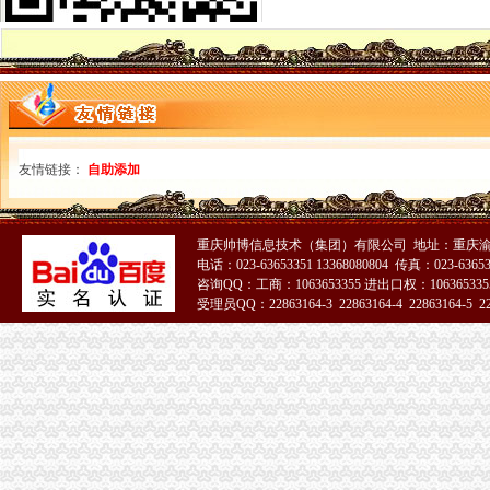
《电子口岸实务操作与技巧：通关篇》＂关务通·电子口岸系列＂编委
重庆海关电话
案值1200万元重庆海关查获大宗走奢侈品案
重庆海关驻涪陵办事处-搜百科
重庆海关在哪里
日淘包裹不幸被税,回忆一下我从重庆上清寺海关取包裹的流程-海淘
重庆GDP超过深圳将发生在哪一年?-知乎
重庆海关注册登记
友情链接：
自助添加
重庆自贸区积创新释放经济活力-各地产经-中国产业经济信息网
学习借鉴深入推进重庆海关两个风险防范_找网（）
海关收发货人登记证书
重庆帅博信息技术（集团）有限公司 地址：重庆渝
变更收发货人报关注册登记证书的…-海关百问
电话：023-63653351 13368080804 传真：023-6365
海关办理进出口收发货人注册登记及换证所需的资料,2010年|,2010
咨询QQ：工商：1063653355 进出口权：1063653355
进出口货物收发货人报关注册登记证书
受理员QQ：22863164-3 22863164-4 22863164-5 228
青岛海关：更改公司的英文名称是否需要到海关更改备案？
出口退（免）税资格认定
海关报关单位注册登记证书
深圳海关网上服务大厅>办事指南>企业管理
宁德海关：简化企业注册登记手续_宁德新闻_福建之窗
海关报关注册登记证书
【青关动态】海关报关企业注册登记提速的“密”-搜狐
宁波海关对报关注册登记证书换证期限的规定-customhy的日志-网易