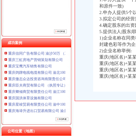
重庆傲志众达投资咨询有限责任公司 渝九1000万 （增资）
和原件一致)
重庆臣夫商贸有限公司 （执照专让）
2.申办人提供5
重庆卿倾商贸有限责任公司 渝江100万 （工商注册）
3.拟定公司的经营
重庆国洪体育设施有限公司
4.确定股东的出资
重庆星竣贸易有限责任公司 渝中100万 （进出口权）
5.提供法人|股东
重庆海谛升进出口贸易有限公司 渝北100万 （进出口权）
1)企业名称在同
重庆奕欣锦诚商贸有限公司 渝九50万 （工商注册）
成功案例
封建色彩等作为企
重庆信同广告有限公司 渝沙50万 （工商注册）
2)企业名称举例:
重庆三虹房地产营销策划有限公司
重庆(地区名)+某
重庆宝鹰汽车销售有限公司
重庆(地区名)+某
重庆鸽牌电线电缆有限公司 渝北10010万 (进出口权)
重庆(地区名)+某
重庆傲志众达投资咨询有限责任公司 渝九1000万 （增资）
重庆(地区名)+某
重庆臣夫商贸有限公司 （执照专让）
重庆卿倾商贸有限责任公司 渝江100万 （工商注册）
重庆国洪体育设施有限公司
重庆星竣贸易有限责任公司 渝中100万 （进出口权）
重庆海谛升进出口贸易有限公司 渝北100万 （进出口权）
重庆奕欣锦诚商贸有限公司 渝九50万 （工商注册）
重庆信同广告有限公司 渝沙50万 （工商注册）
重庆三虹房地产营销策划有限公司
公司位置（地图）
重庆宝鹰汽车销售有限公司