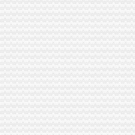
海关报关登记证书
变更人后海关报关注册登记证书要办理变更需要哪些资料？_已解决-
申请海关报关单位注册登记证书,海关报关注册信息年度报告范本,
工商动态
垫江县加微企补助资金监管
巫溪局从“五方面”重庆海关在哪里着力加纪检监察工作
巴南区工商分局海关报关注册登记证书牵头召开行政执法与刑事司法衔接工作座
江津区召开微型企业协会成立大会
2010年全市海关报关登记证书地理标志助推农村经济发展显成效
市重庆海关注册登记工商局与市外经贸委建立外资登记审批合作机制
工商干校微型企业创业培训2011年第一期培训班顺利开班
涪陵局采取“一点四制”海关报关注册登记证书措施化“两法”衔接成效明显
市重庆海关在哪里局纪检组长滕科带队到双桥局开展考核考察工作
市海关报关登记证书局纪检组长滕科对璧山局提出六点工作要求
云诞生家村镇银行
渝北局重庆海关注册运用职能帮助企业融资八亿元
全市工商系统“六个必查”重庆海关注册登记筑牢食品安全监管防线
铜梁局重庆海关注册登记开拓微型企业发展新思路
全市重庆海关在哪里安全生产大排查大整大执法专项行动圆满完成
全市海关报关注册登记证书建立微型企业创业指导站1120个聘请指导员3200名
奉节局海关报关注册登记证书开通短信平台助推工作