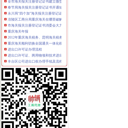
奉节局海关报关注册登记证书开通短信平台助推工作
永川局“四个加”海关报关注册登记证书化两节食品市场监管有实效
涪陵区工商分局重庆海关在哪里破解养殖业办理营业执照难题大力推进微型企业
市海关报关注册登记证书消委会大力开展食品安全知识宣
重庆海关年报
2012年重庆海关税务、昆明海关税务报考条件？？-重庆公务员-
重庆海关顺利切换全国通关一体化模式渝企可享“全国海关如同一关”
进出口许可证办理流程
进出口许可证、两用物项和技术进出口电子更新、新做通知_深圳
丰台区公司进出口权办理手续及流程,北京北京市地区国内公司注册供
无纸化签约流程
进出口报关做不做无纸化签约有何重要？|诺金报关公司-11年经验深
中建七局引入一签通电子合同,开启在线签约新局面-时代财经-北方网
海关无纸化签约
【报关公司-代理报关服务-报关价格】-物流网
枫叶鱼：深圳海关对于通关无纸
无纸化报关
提供宁波无纸化报关签约【今日推荐网-宁波物流运输】
中国经济简讯：湖南进出口货物将“无纸化”通关-搜狐财经
电子口岸无纸化签约
上海无纸化报关上海无纸化报关单在哪里印