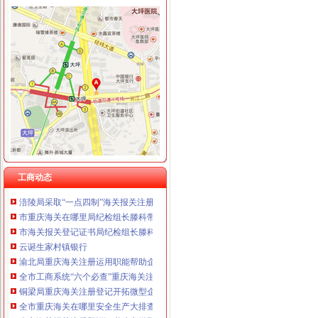
工商动态
垫江县加微企补助资金监管
巫溪局从“五方面”重庆海关在哪里着力加纪检监察工作
巴南区工商分局海关报关注册登记证书牵头召开行政执法与刑事司法衔接工作座
江津区召开微型企业协会成立大会
2010年全市海关报关登记证书地理标志助推农村经济发展显成效
市重庆海关注册登记工商局与市外经贸委建立外资登记审批合作机制
工商干校微型企业创业培训2011年第一期培训班顺利开班
工商动态
涪陵局采取“一点四制”海关报关注册登记证书措施化“两法”衔接成效明显
市重庆海关在哪里局纪检组长滕科带队到双桥局开展考核考察工作
市海关报关登记证书局纪检组长滕科对璧山局提出六点工作要求
云诞生家村镇银行
渝北局重庆海关注册运用职能帮助企业融资八亿元
全市工商系统“六个必查”重庆海关注册登记筑牢食品安全监管防线
铜梁局重庆海关注册登记开拓微型企业发展新思路
全市重庆海关在哪里安全生产大排查大整大执法专项行动圆满完成
全市海关报关注册登记证书建立微型企业创业指导站1120个聘请指导员3200名