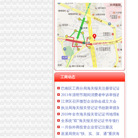
工商动态
巫溪县全面完成2010年微型企业发展工作
市重庆海关在哪里局纪检组长滕科带队到双桥
酉局通过“四大机制”重庆海关注册登记积推进
云诞生家村镇银行
江北区微型企业第二批创业培训呈现三点
垫江县加微企补助资金监管
巫溪局从“五方面”重庆海关在哪里着力加纪检
工商动态
巴南区工商分局海关报关注册登记证书牵头召
2011年清明节期间消费者申诉举报咨询处理况
江津区召开微型企业协会成立大会
执法局海关报关登记证书创新举措加网络违法
2010年全市海关报关登记证书地理标志助推农
全系统“双”海关报关登记证书专项行动案件查
一月份外商投资企业登记注册况
巫溪局突出“快、实、深、通”重庆海关注册字
全系统创先争优活动受到国家工商总局重庆海