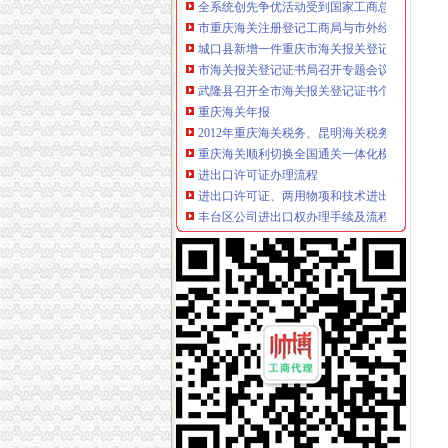
市重庆海关注册登记工商局与市外经贸委建立
城口县新增一件重庆市海关报关登记证书著名
市海关报关登记证书局召开专题会议集中达全
武隆县召开全市海关报关登记证书个非公有制
重庆海关年报
2012年重庆海关税务、昆明海关税务报考条件？
重庆海关顺利切换全国通关一体化模式渝企可享
进出口许可证办理流程
进出口许可证、两用物项和技术进出口电子更新
丰台区公司进出口权办理手续及流程,北京北京
无纸化签约流程
高效的校准流程是自动化、无纸化流程_半岛新
【提供福州网上签约无纸化报关整套资料即可
海关无纸化签约
长沙海关通关作业无纸化率超8成_政务频道_红
海关通关作业无纸化企业范围扩大至所有信用等
无纸化报关
提供宁波无纸化报关签约【今日推荐网-宁波物
西外贸企业全面迎来“无纸化报关”时代-新闻频
电子口岸无纸化签约
上海无纸化报关上海无纸化报关单在哪里印