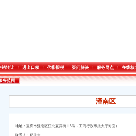
注销转让
进出口权
代帐报税
疑问解决
服务网点
在线核
服务范围
潼南区
地址：重庆市潼南区江北夏露街115号（工商行政审批大厅对面）
口权)
联系人：邓先生