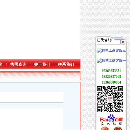
名
执照查询
关于我们
联系我们
02363653351
13320337068
13368080804