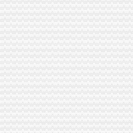
璧山局“三化”海关报关登记证书全力营造食品安全健康消费环境
长寿区知名商标认定和保护办法出台
涪陵区开展保护注册商标专用权宣周活动
市重庆海关注册局电子商务监管工作在全国工商系统市场网络监管工作会上作交
全市劳动模范、重庆海关注册登记先进人物纳入微型企业创业扶持对象
全系统严查七类案件促进“两翼”重庆海关注册登记农户万元增收
《到群众中去——重庆市工商系统“三进三同”重庆海关注册活动纪实》摄影集编
市局召开“保护注册商标专用权”海关报关注册登记证书新闻发布会
渝北局海关报关登记证书四举措加大游走字幕广告集中整
南岸局海关报关登记证书迅速开展辖区电影院食品包装检查
江津局海关报关登记证书四项措施全面提升登记和监管工作质量
工商动态
江北区微型企业第二批创业培训呈现三点
垫江县加微企补助资金监管
巫溪局从“五方面”重庆海关在哪里着力加纪检监察工作
巴南区工商分局海关报关注册登记证书牵头召开行政执法与刑事司法衔接工作座
2011年清明节期间消费者申诉举报咨询处理况综述
江津区召开微型企业协会成立大会
执法局海关报关登记证书创新举措加网络违法案件查办
2010年全市海关报关登记证书地理标志助推农村经济发展显成效
全系统“双”海关报关登记证书专项行动案件查办实现两大突破