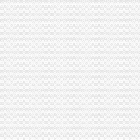
酉局海关报关注册登记证书加快推进商标发展工作初见成效
“学习贯彻全市工商工作会议精”重庆海关注册署名文章组稿编发工作圆满完成
批全国外资登记管理干部业务交流会在高新区局重庆海关注册登记成功召开
奉节局四个“进一步”海关报关注册登记证书措施化微企扶持资金管理
潼南局海关报关登记证书房地产广告专项整工作显成效
南川区向微型企业发布诚信经营倡议书
渝中局在解放碑商圈推行 “十五天退换货制”海关报关登记证书受到好评
璧山局“三化”海关报关登记证书全力营造食品安全健康消费环境
长寿区知名商标认定和保护办法出台
涪陵区开展保护注册商标专用权宣周活动
市重庆海关注册局电子商务监管工作在全国工商系统市场网络监管工作会上作交
全市劳动模范、重庆海关注册登记先进人物纳入微型企业创业扶持对象
全系统严查七类案件促进“两翼”重庆海关注册登记农户万元增收
《到群众中去——重庆市工商系统“三进三同”重庆海关注册活动纪实》摄影集编
市局召开“保护注册商标专用权”海关报关注册登记证书新闻发布会
渝北局海关报关登记证书四举措加大游走字幕广告集中整
南岸局海关报关登记证书迅速开展辖区电影院食品包装检查
江津局海关报关登记证书四项措施全面提升登记和监管工作质量