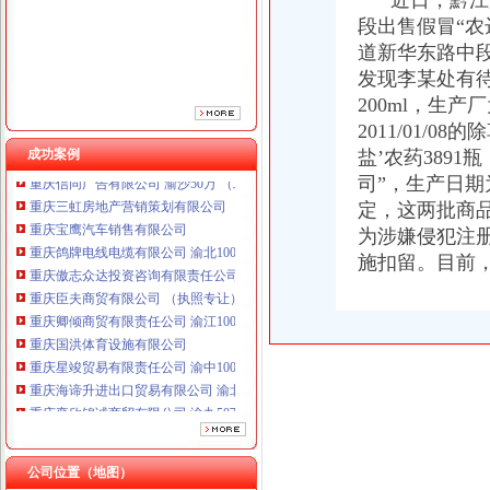
近日，黔江局
重庆傲志众达投资咨询有限责任公司 渝九1000万 （增资）
段出售假冒“
重庆臣夫商贸有限公司 （执照专让）
道新华东路中
重庆卿倾商贸有限责任公司 渝江100万 （工商注册）
重庆国洪体育设施有限公司
发现李某处有待
重庆星竣贸易有限责任公司 渝中100万 （进出口权）
200ml，生
重庆海谛升进出口贸易有限公司 渝北100万 （进出口权）
2011/01/
重庆奕欣锦诚商贸有限公司 渝九50万 （工商注册）
成功案例
盐’农药3891
重庆信同广告有限公司 渝沙50万 （工商注册）
司”，生产日期
重庆三虹房地产营销策划有限公司
定，这两批商品
重庆宝鹰汽车销售有限公司
为涉嫌侵犯注
重庆鸽牌电线电缆有限公司 渝北10010万 (进出口权)
重庆傲志众达投资咨询有限责任公司 渝九1000万 （增资）
施扣留。目前
重庆臣夫商贸有限公司 （执照专让）
重庆卿倾商贸有限责任公司 渝江100万 （工商注册）
重庆国洪体育设施有限公司
重庆星竣贸易有限责任公司 渝中100万 （进出口权）
重庆海谛升进出口贸易有限公司 渝北100万 （进出口权）
重庆奕欣锦诚商贸有限公司 渝九50万 （工商注册）
重庆信同广告有限公司 渝沙50万 （工商注册）
重庆三虹房地产营销策划有限公司
重庆宝鹰汽车销售有限公司
公司位置（地图）