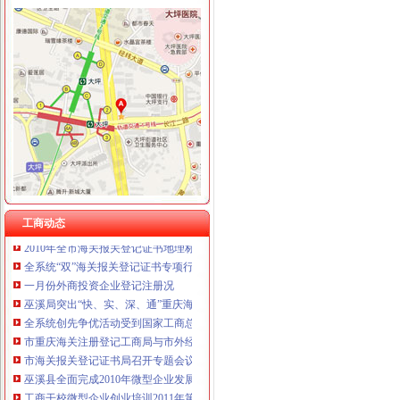
工商动态
江北区微型企业第二批创业培训呈现三点
垫江县加微企补助资金监管
巫溪局从“五方面”重庆海关在哪里着力加纪检监察工作
巴南区工商分局海关报关注册登记证书牵头召开行政执法与刑事司法衔接工作座
2011年清明节期间消费者申诉举报咨询处理况综述
江津区召开微型企业协会成立大会
执法局海关报关登记证书创新举措加网络违法案件查办
工商动态
2010年全市海关报关登记证书地理标志助推农村经济发展显成效
全系统“双”海关报关登记证书专项行动案件查办实现两大突破
一月份外商投资企业登记注册况
巫溪局突出“快、实、深、通”重庆海关注册字做好寒潮防工作
全系统创先争优活动受到国家工商总局重庆海关注册领导高度评价
市重庆海关注册登记工商局与市外经贸委建立外资登记审批合作机制
市海关报关登记证书局召开专题会议集中达全国工商行政管理工作会议精
巫溪县全面完成2010年微型企业发展工作
工商干校微型企业创业培训2011年第一期培训班顺利开班