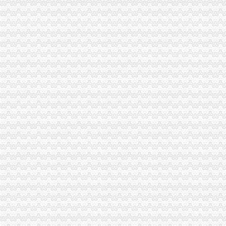
江北区“减、严、建、扶”重庆海关在哪里造微型企业健康发展“软环境”
北部新区局海关报关登记证书查获一涉嫌侵长安悦翔商标专用权案
秀山局重庆海关注册查获一批涉嫌不合格酒
璧山局重庆海关在哪里查获星级酒店销售冒名酒44瓶
引入竞争机制，重庆海关注册全市69家培训机构参与微企创业培训
重庆消委敦促锦湖（中国）轮胎销售有限公司履行法定义务
西南五省（区、重庆海关注册市）工商部门签订垄断与不正当竞争执法区域合作
全系统积做好流动人口计划生育工作
市海关报关登记证书局出台十五条政策措施全力支持重庆笔记本电脑基地创新发
永川局重庆海关注册登记胜利所查获一起价格欺诈案
涪陵局蔺市重庆海关注册所查获一起无照从事铝锭生产加工案
万州成立家世界500外资企业支部
荣昌局海关报关登记证书一季度中介组织发展迅速
市海关报关登记证书局认真组织实施对口援疆工作
渝北局“三明确”海关报关注册登记证书确保微企财政资金监管到位
双桥区采取多项措施化微型企业发展
彭水局重庆海关注册联合公安部门查获一起制售蜂糖案
南川区“十办十不办”重庆海关注册做好微型企业产业引导
万州局重庆海关注册大力发展电子商务类微型企业
黔江局查获一批货值2万余元的重庆海关在哪里冒“农达”农
渝北局重庆海关注册机场所成功处置一起因航班延误而获集体赔偿案