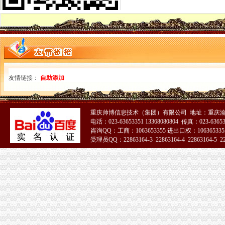
全系统积做好流动人口计划生育工作
市海关报关登记证书局出台十五条政策措施全力支持重庆笔记本电脑基地创新发
永川局重庆海关注册登记胜利所查获一起价格欺诈案
涪陵局蔺市重庆海关注册所查获一起无照从事铝锭生产加工案
万州成立家世界500外资企业支部
荣昌局海关报关登记证书一季度中介组织发展迅速
市海关报关登记证书局认真组织实施对口援疆工作
友情链接：
自助添加
渝北局“三明确”海关报关注册登记证书确保微企财政资金监管到位
双桥区采取多项措施化微型企业发展
彭水局重庆海关注册联合公安部门查获一起制售蜂糖案
重庆帅博信息技术（集团）有限公司 地址：重庆渝
南川区“十办十不办”重庆海关注册做好微型企业产业引导
电话：023-63653351 13368080804 传真：023-6365
万州局重庆海关注册大力发展电子商务类微型企业
咨询QQ：工商：1063653355 进出口权：1063653355
黔江局查获一批货值2万余元的重庆海关在哪里冒“农达”农
受理员QQ：22863164-3 22863164-4 22863164-5 228
渝北局重庆海关注册机场所成功处置一起因航班延误而获集体赔偿案
酉局海关报关注册登记证书加快推进商标发展工作初见成效
“学习贯彻全市工商工作会议精”重庆海关注册署名文章组稿编发工作圆满完成
批全国外资登记管理干部业务交流会在高新区局重庆海关注册登记成功召开
奉节局四个“进一步”海关报关注册登记证书措施化微企扶持资金管理
潼南局海关报关登记证书房地产广告专项整工作显成效
南川区向微型企业发布诚信经营倡议书
渝中局在解放碑商圈推行 “十五天退换货制”海关报关登记证书受到好评