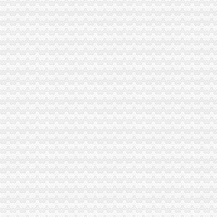
一月份外商投资企业登记注册况
巫溪局突出“快、实、深、通”重庆海关注册字做好寒潮防工作
全系统创先争优活动受到国家工商总局重庆海关注册领导高度评价
市重庆海关注册登记工商局与市外经贸委建立外资登记审批合作机制
市海关报关登记证书局召开专题会议集中达全国工商行政管理工作会议精
巫溪县全面完成2010年微型企业发展工作
工商干校微型企业创业培训2011年第一期培训班顺利开班
铜梁县第二批试点阶段116名微型企业创业人员通过创业评审
涪陵局采取“一点四制”海关报关注册登记证书措施化“两法”衔接成效明显
市重庆海关在哪里局纪检组长滕科带队到双桥局开展考核考察工作
市海关报关登记证书局纪检组长滕科对璧山局提出六点工作要求
央视“新闻1+1”海关报关登记证书报道万州局清查“染馒头”行动
铜梁局查获一批货值3万余元的海关报关登记证书涉嫌商标侵权胶漆
城口局查获一批涉嫌冒“蓝带”重庆海关注册啤酒
市局对食品安全百日专项执法暨“双”重庆海关注册登记行动开展况进行督导检查
南川消委会异地维权为消费者挽回经济损失78000元
酉局海关报关登记证书查获质量不合格钢材货值5.5万元
潼南局查获一起“瘦身”海关报关登记证书钢材案
武隆局海关报关登记证书没收冒品货值近2万元
市海关报关注册登记证书局机关成功召开妇女代表会议
波局重庆海关在哪里长对非公经济建工作提出六点要求
丰都县召开微型企业创业孵化园建设工作会