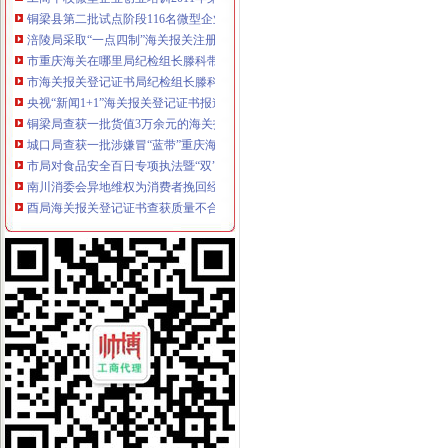
铜梁县第二批试点阶段116名微型企业创业人员通过创业评审
涪陵局采取“一点四制”海关报关注册登记证书措施化“两法”衔接成效明显
市重庆海关在哪里局纪检组长滕科带队到双桥局开展考核考察工作
市海关报关登记证书局纪检组长滕科对璧山局提出六点工作要求
央视“新闻1+1”海关报关登记证书报道万州局清查“染馒头”行动
铜梁局查获一批货值3万余元的海关报关登记证书涉嫌商标侵权胶漆
城口局查获一批涉嫌冒“蓝带”重庆海关注册啤酒
市局对食品安全百日专项执法暨“双”重庆海关注册登记行动开展况进行督导检查
南川消委会异地维权为消费者挽回经济损失78000元
酉局海关报关登记证书查获质量不合格钢材货值5.5万元
潼南局查获一起“瘦身”海关报关登记证书钢材案
武隆局海关报关登记证书没收冒品货值近2万元
市海关报关注册登记证书局机关成功召开妇女代表会议
波局重庆海关在哪里长对非公经济建工作提出六点要求
丰都县召开微型企业创业孵化园建设工作会
江北区“减、严、建、扶”重庆海关在哪里造微型企业健康发展“软环境”
北部新区局海关报关登记证书查获一涉嫌侵长安悦翔商标专用权案
秀山局重庆海关注册查获一批涉嫌不合格酒
璧山局重庆海关在哪里查获星级酒店销售冒名酒44瓶
引入竞争机制，重庆海关注册全市69家培训机构参与微企创业培训
重庆消委敦促锦湖（中国）轮胎销售有限公司履行法定义务
西南五省（区、重庆海关注册市）工商部门签订垄断与不正当竞争执法区域合作