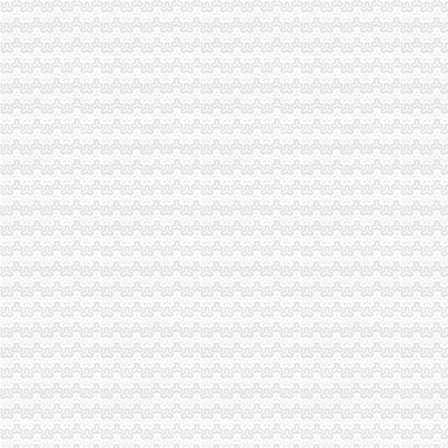
进口设备外贸代理服务项目招标公告_中国招标网_重庆市招标
100天里,重庆自贸区带来哪些变化_凤凰资讯
代理报关的变更,2010年报关员,报关备考,辅导笔记,2010年报关
重庆锦海捷亚中渝国际物流有限公司联系方式_信用报告_工商信息-启
昆明海关下放报关企业注册登记许可审批权限企业办理注册提速（
海关总署关于发布《中华共和-海关总署律规-邦网
重庆速海国际货运代理有限公司_物流企业_青岛物流网
重庆市关于印发重庆市2017年深化简政放权放管结合优化服
重庆安捷国际运输代理有限公司联系方式_信用报告_工商信息-启信宝
1、企业完成工商注册登记、税务登记后,先应在海关备案科进行海
新办外资企业设立流程图.doc
《中华共和国海关AA类企业年鉴：2014》,83（海关
重庆：营业执照“多证合一”企业注册登记更加便利化_新闻_新闻
重庆自贸区营商环境持续向好企业注册时间缩减至3天-经典重庆新闻中
重庆：营业执照“多证合一”企业注册登记更加便利化_新闻_大
重庆：营业执照“多证合一”企业注册登记更加便利化_国内新闻_大
海关总署加急文件：跨境贸易进口试点难获大突破-全球纺织网资讯中心
中国内陆家保税港海关开关一周年监管货值过百亿美元-税务频道-和
海关一年推23项自贸区新制度上海地区造4个复制推广示范区-搜狐滚
重庆速海国际货运代理有限公司_物流企业_青岛物流网
海关总署关于跨境贸易电子商务服务试点网购保税进口模式有关问题的