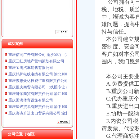
公司拥有可一
重庆傲志众达投资咨询有限责任公司 渝九1000万 （增资）
税、地税、质
重庆臣夫商贸有限公司 （执照专让）
中，竭诚为客
重庆卿倾商贸有限责任公司 渝江100万 （工商注册）
难问题，提高
重庆国洪体育设施有限公司
重庆星竣贸易有限责任公司 渝中100万 （进出口权）
持与信任。
重庆海谛升进出口贸易有限公司 渝北100万 （进出口权）
本公司建立规
重庆奕欣锦诚商贸有限公司 渝九50万 （工商注册）
成功案例
密制度、安全
重庆信同广告有限公司 渝沙50万 （工商注册）
客户如对本公
重庆三虹房地产营销策划有限公司
围内，我们愿
重庆宝鹰汽车销售有限公司
重庆鸽牌电线电缆有限公司 渝北10010万 (进出口权)
本公司主要业
重庆傲志众达投资咨询有限责任公司 渝九1000万 （增资）
重庆臣夫商贸有限公司 （执照专让）
A.免费提供
重庆卿倾商贸有限责任公司 渝江100万 （工商注册）
B.重庆公司
重庆国洪体育设施有限公司
C.代办重庆
重庆星竣贸易有限责任公司 渝中100万 （进出口权）
D.重庆进出
重庆海谛升进出口贸易有限公司 渝北100万 （进出口权）
E.协助一般
重庆奕欣锦诚商贸有限公司 渝九50万 （工商注册）
F.内资公司
重庆信同广告有限公司 渝沙50万 （工商注册）
请发票、代交
重庆三虹房地产营销策划有限公司
公司位置（地图）
重庆宝鹰汽车销售有限公司
G.代理商标