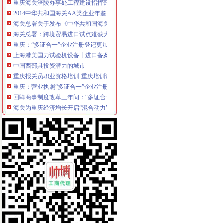
2014中华共和国海关AA类企业年鉴（精）-作者：海关总署稽查司-
海关总署关于发布《中华共和国海关关于长江沿线进出口转关运输
海关总署：跨境贸易进口试点难获大突破_印版_中国行业研究网
重庆：“多证合一”企业注册登记更加便利化
上海港美国力试验机设备丨进口备案清关中检手续丨报关代理【今日
中国西部具投资潜力的城市
重庆报关员职业资格培训-重庆培训课程
重庆：营业执照“多证合一”企业注册登记更加便利化-中国科学网
回眸商事制度改革三年间：“多证合一”让企业少“跑路”
海关为重庆经济增长开启“混合动力”_数字报_中国商务新闻网www.
代办海关备案、重庆外经委备案-久久信息网
进口设备外贸代理服务项目招标公告_中国招标网_重庆市招标
100天里,重庆自贸区带来哪些变化_凤凰资讯
代理报关的变更,2010年报关员,报关备考,辅导笔记,2010年报关
重庆锦海捷亚中渝国际物流有限公司联系方式_信用报告_工商信息-启
昆明海关下放报关企业注册登记许可审批权限企业办理注册提速（
海关总署关于发布《中华共和-海关总署律规-邦网
重庆速海国际货运代理有限公司_物流企业_青岛物流网
重庆市关于印发重庆市2017年深化简政放权放管结合优化服
重庆安捷国际运输代理有限公司联系方式_信用报告_工商信息-启信宝
1、企业完成工商注册登记、税务登记后,先应在海关备案科进行海