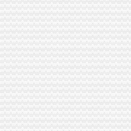
重庆报关员职业资格培训_报关员职业资格培训重庆报关员_
重庆：营业执照“多证合一”企业注册登记更加便利化_新闻_大
重庆：加工贸易企业发展迎来新契机-行业新闻-香港瑞丰会计事务所
企业简介,重庆安捷国际运输代理有限公司,重庆安捷国际运输代理有
海关新政便利4900多家企业-新闻频道-和讯网
营造良好环境,重庆商事制度改革坚持“多证合一”_
学习借鉴深入推进重庆海关两个风险防范_找网（）
重庆：营业执照“多证合一”企业注册登记更加便利化_国内新闻_大
成都海关-搜百科
重庆海关涪陵办事处工程建设指挥部乘客电梯采购招标公告-中国
2014中华共和国海关AA类企业年鉴（精）-作者：海关总署稽查司-
海关总署关于发布《中华共和国海关关于长江沿线进出口转关运输
海关总署：跨境贸易进口试点难获大突破_印版_中国行业研究网
重庆：“多证合一”企业注册登记更加便利化
上海港美国力试验机设备丨进口备案清关中检手续丨报关代理【今日
中国西部具投资潜力的城市
重庆报关员职业资格培训-重庆培训课程
重庆：营业执照“多证合一”企业注册登记更加便利化-中国科学网
回眸商事制度改革三年间：“多证合一”让企业少“跑路”
海关为重庆经济增长开启“混合动力”_数字报_中国商务新闻网www.
代办海关备案、重庆外经委备案-久久信息网