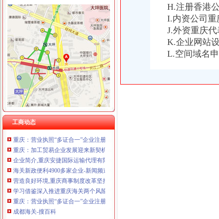
H.注册香港
I.内资公司
J.外资重庆
K.企业网站
重庆海关注册登记
L.空间域名
海关新政便利4900多家企业-新闻频道-和讯网
重庆市关于对外商投资企业实行『一站式』服务的通知-规
重庆工商代办|重庆代理记账正业工商为您服务,网站网址,数据平台
重庆海关破航空口岸走品案_民航新闻_民航资源网
重庆民企_标签_网易财经
【重庆重庆安捷国际运输代理有限公司工资】关务待遇-看准网
重庆报关员职业资格培训_报关员职业资格培训重庆报关员_
工商动态
重庆：营业执照“多证合一”企业注册登记更加便利化_新闻_大
重庆：加工贸易企业发展迎来新契机-行业新闻-香港瑞丰会计事务所
企业简介,重庆安捷国际运输代理有限公司,重庆安捷国际运输代理有
海关新政便利4900多家企业-新闻频道-和讯网
营造良好环境,重庆商事制度改革坚持“多证合一”_
学习借鉴深入推进重庆海关两个风险防范_找网（）
重庆：营业执照“多证合一”企业注册登记更加便利化_国内新闻_大
成都海关-搜百科
重庆海关涪陵办事处工程建设指挥部乘客电梯采购招标公告-中国