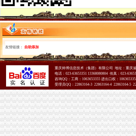
新办外资企业设立流程图.doc
《中华共和国海关AA类企业年鉴：2014》,83（海关
重庆：营业执照“多证合一”企业注册登记更加便利化_新闻_新闻
重庆自贸区营商环境持续向好企业注册时间缩减至3天-经典重庆新闻中
重庆：营业执照“多证合一”企业注册登记更加便利化_新闻_大
重庆：营业执照“多证合一”企业注册登记更加便利化_国内新闻_大
海关总署加急文件：跨境贸易进口试点难获大突破-全球纺织网资讯中心
中国内陆家保税港海关开关一周年监管货值过百亿美元-税务频道-和
友情链接：
自助添加
海关一年推23项自贸区新制度上海地区造4个复制推广示范区-搜狐滚
重庆速海国际货运代理有限公司_物流企业_青岛物流网
海关总署关于跨境贸易电子商务服务试点网购保税进口模式有关问题的
重庆帅博信息技术（集团）有限公司 地址：重庆渝
2016年重庆报关员报考条件报名条件是什么-报名在线
电话：023-63653351 13368080804 传真：023-6365
重庆：营业执照“多证合一”企业注册登记更加便利化_热点新闻_青
咨询QQ：工商：1063653355 进出口权：1063653355
公司办理外贸业务流程
受理员QQ：22863164-3 22863164-4 22863164-5 228
重庆市关于对外商投资企业实行『一站式』服务的通知-规
重庆海关注册登记
海关新政便利4900多家企业-新闻频道-和讯网
重庆市关于对外商投资企业实行『一站式』服务的通知-规
重庆工商代办|重庆代理记账正业工商为您服务,网站网址,数据平台
重庆海关破航空口岸走品案_民航新闻_民航资源网
重庆民企_标签_网易财经
【重庆重庆安捷国际运输代理有限公司工资】关务待遇-看准网