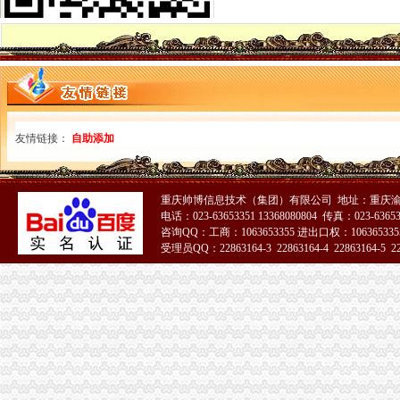
无纸化报关申请流程_无纸化报关操作流程_无纸化报关_一般出口货物
无纸化报关大家都认可湖北欣海云【今日推荐武汉物流运输】
无纸化报关_阿里问到底
无纸化报关委托操作程及无纸化报关.doc
无纸化报关需要哪些资料_中华文本库
西自区进入“无纸化报关”时代-财经频道-金融界
无纸化报关的挑战的英文翻译_无纸化报关的挑战英语怎么说_海词词典
湖北无纸化报关为您解决报关难题
友情链接：
自助添加
无纸化报关重要通知-阿里巴巴专栏
无纸化报关问题。实行无纸化报关后,经常会出现信息无比对况,
供应武汉无纸化报关-荆州新明伟国际货运代理有限公司
重庆帅博信息技术（集团）有限公司 地址：重庆渝
什麽是无纸化报关-深圳报关公司的日志-网易博客
电话：023-63653351 13368080804 传真：023-6365
成都公路口岸启动无纸化报关_滚动新闻_新浪财经_新浪网
咨询QQ：工商：1063653355 进出口权：1063653355
免费提供无纸化报关抬头核销单报送资料-阿里巴巴专栏
受理员QQ：22863164-3 22863164-4 22863164-5 228
无纸化报关操作流程-福步外贸百科
无纸化报关
长沙海关无纸化报关单超80%_城视网
报关进入“读秒”时代粤多个海关无纸化率超9成-新闻频道-华龙网
无纸化报关必备：无纸化报关单签约的流程-运去哪
无纸化报关要什么资料给报关行_深圳诺金_新浪博客
无纸化报关资料
无纸化报关-报关报检-福步外贸论坛（FOBBusinessForum）|中国