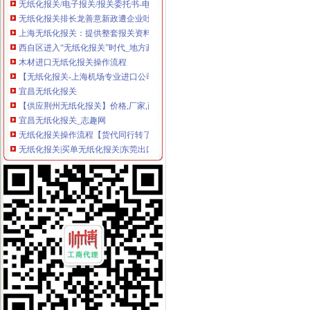
无纸化报关排长龙善意新政遭企业吐槽_资讯频道_凤凰网
上海无纸化报关：提供整套报关资料
西自区进入“无纸化报关”时代_地方政务_中国网
木材进口无纸化报关操作流程
【无纸化报关-上海机场专业进口公司】价格_厂家_图片-Hc360慧聪网
宜昌无纸化报关
【供应荆州无纸化报关】价格,厂家,商检报关代理-搜了网
宜昌无纸化报关_志趣网
无纸化报关操作流程【货代同行转了】
无纸化报关|买单无纸化报关|东莞出口报关代理|出口买单通关_
专业湖北无纸化无纸化报关_志趣网
无纸化报关Nano电子商城
宁波无纸化报关宁波电子报关宁波买单报关专业安全高效便捷-阿
无纸化报关问题。实行无纸化报关后,经常会出现信息无比对况,
提供宁波无纸化报关签约【今日推荐网-宁波物流运输】
无纸化报关,买单报关-你问我答-中国物流人论坛锦程物流网BBS-
无纸化报关怎么样签约-报关报检-福步外贸论坛（FOBBusiness
无纸化报关委托操作流程及无纸化报关
南沙为什么要无纸化报关价格_南沙为什么要无纸化报关_广东广州市南
无纸化报关排长龙善意新政遭企业吐槽_资讯频道_凤凰网
无纸化报关操作流程_无纸化委托报关_什么是无纸化报关_无纸化通关