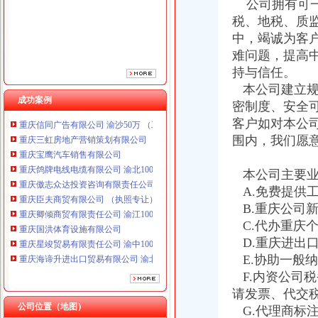
公司拥有可一
重庆傲志众达投资咨询有限责任公司 渝九1000万 （增资）
税、地税、质
重庆臣夫商贸有限公司 （执照专让）
中，竭诚为客
重庆卿倾商贸有限责任公司 渝江100万 （工商注册）
难问题，提高
重庆国洪体育设施有限公司
重庆星竣贸易有限责任公司 渝中100万 （进出口权）
持与信任。
重庆海谛升进出口贸易有限公司 渝北100万 （进出口权）
本公司建立规
重庆奕欣锦诚商贸有限公司 渝九50万 （工商注册）
成功案例
密制度、安全
重庆信同广告有限公司 渝沙50万 （工商注册）
客户如对本公
重庆三虹房地产营销策划有限公司
围内，我们愿
重庆宝鹰汽车销售有限公司
重庆鸽牌电线电缆有限公司 渝北10010万 (进出口权)
本公司主要业
重庆傲志众达投资咨询有限责任公司 渝九1000万 （增资）
重庆臣夫商贸有限公司 （执照专让）
A.免费提供
重庆卿倾商贸有限责任公司 渝江100万 （工商注册）
B.重庆公司
重庆国洪体育设施有限公司
C.代办重庆
重庆星竣贸易有限责任公司 渝中100万 （进出口权）
D.重庆进出
重庆海谛升进出口贸易有限公司 渝北100万 （进出口权）
E.协助一般
重庆奕欣锦诚商贸有限公司 渝九50万 （工商注册）
F.内资公司
重庆信同广告有限公司 渝沙50万 （工商注册）
请发票、代交
重庆三虹房地产营销策划有限公司
公司位置（地图）
重庆宝鹰汽车销售有限公司
G.代理商标