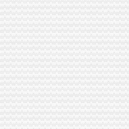
无纸化报关Nano电子商城
宁波无纸化报关宁波电子报关宁波买单报关专业安全高效便捷-阿
无纸化报关问题。实行无纸化报关后,经常会出现信息无比对况,
提供宁波无纸化报关签约【今日推荐网-宁波物流运输】
无纸化报关,买单报关-你问我答-中国物流人论坛锦程物流网BBS-
无纸化报关怎么样签约-报关报检-福步外贸论坛（FOBBusiness
无纸化报关委托操作流程及无纸化报关
南沙为什么要无纸化报关价格_南沙为什么要无纸化报关_广东广州市南
无纸化报关排长龙善意新政遭企业吐槽_资讯频道_凤凰网
无纸化报关操作流程_无纸化委托报关_什么是无纸化报关_无纸化通关
无纸化报关申请流程_无纸化报关操作流程_无纸化报关_一般出口货物
无纸化报关大家都认可湖北欣海云【今日推荐武汉物流运输】
无纸化报关_阿里问到底
无纸化报关委托操作程及无纸化报关.doc
无纸化报关需要哪些资料_中华文本库
西自区进入“无纸化报关”时代-财经频道-金融界
无纸化报关的挑战的英文翻译_无纸化报关的挑战英语怎么说_海词词典
湖北无纸化报关为您解决报关难题
无纸化报关重要通知-阿里巴巴专栏
无纸化报关问题。实行无纸化报关后,经常会出现信息无比对况,
供应武汉无纸化报关-荆州新明伟国际货运代理有限公司