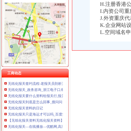
H.注册香港
I.内资公司
J.外资重庆
K.企业网站
无纸化报关
L.空间域名
长沙海关无纸化报关单超80%_城视网
报关进入“读秒”时代粤多个海关无纸化率超9成-新闻频道-华龙网
无纸化报关必备：无纸化报关单签约的流程-运去哪
无纸化报关要什么资料给报关行_深圳诺金_新浪博客
无纸化报关资料
无纸化报关-报关报检-福步外贸论坛（FOBBusinessForum）|中国
壹五六无纸化报关页,报关无纸化,在线报关,互联网+
工商动态
无纸化报关签约流程-老报关员剖析无纸化报关与有纸报关的区别
无纸化报关_政务咨询_浙江电子口岸
无纸化报关要什么资料给报关行,报关行,诺金报关
无纸化报关到底是怎么回事_搜问问
无纸化报关资料的日记
无纸化报关只是海运才可以吗_百度知道
【无纸化报关资料无纸化报关资料】价格_厂家_图片-Hc360慧聪网
无纸化报关—在线播放—优酷网,高清在线观看
无纸化报关/电子报关/报关委托书-电子委托书电子报关委托书有限公司