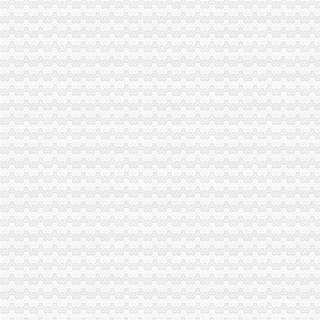
总局外资局在渝召开部分省市重庆海关在哪里外资企业登记管理工作座谈会
璧山局“三化”海关报关登记证书全力营造食品安全健康消费环境
璧山局重庆海关在哪里查获星级酒店销售冒名酒44瓶
一季度全市重庆海关在哪里动产押融资增幅明显
云局“三帮四带”重庆海关注册登记扶持微型企业做大盘
巴南分局重庆海关在哪里查获一起互联网销售冒名表案
万盛局海关报关登记证书工商登记窗口服务企业助推发展成效显著
重庆市海关报关登记证书工商行政管理局2010年度信息公开工作报告
注册局海关报关登记证书五项措施加窗口作风建设
2010年重庆市重庆海关在哪里流通领域羽绒服装质量监测况
2010年两江新区外商投资企业高速发展
巫溪局大力推进“品牌富农兴县”重庆海关在哪里战略
荣昌局海关报关登记证书实现微企发展开门红
渝北局“六个一”海关报关登记证书推进非公经济建工作
渝中局重庆海关注册开展无照经营小旅馆专项取缔行动
长寿局“以大带小”海关报关注册登记证书促进微企发展初见成效
奉节局重庆海关在哪里查获农1400瓶∕袋
合川局重庆海关注册查获一起涉嫌无照加工提炼柴油案
忠县局重庆海关注册登记明确四项原则扎实开展微型企业发展工作
黔江区微型企业协会成立
渝中局办结全市重庆海关注册登记起提供虚材料骗取食品流通许可登记案件
波局长到长寿局、海关报关注册登记证书双桥局、荣昌局调研