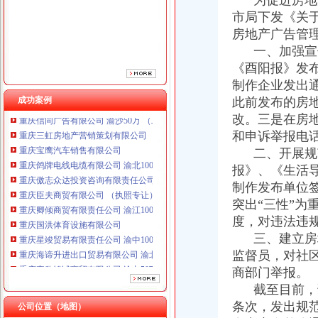
为促进房地产
重庆傲志众达投资咨询有限责任公司 渝九1000万 （增资）
市局下发《关
重庆臣夫商贸有限公司 （执照专让）
房地产广告管
重庆卿倾商贸有限责任公司 渝江100万 （工商注册）
重庆国洪体育设施有限公司
一、加强宣传
重庆星竣贸易有限责任公司 渝中100万 （进出口权）
《酉阳报》发
重庆海谛升进出口贸易有限公司 渝北100万 （进出口权）
制作企业发出
重庆奕欣锦诚商贸有限公司 渝九50万 （工商注册）
成功案例
此前发布的房
重庆信同广告有限公司 渝沙50万 （工商注册）
改。三是在房
重庆三虹房地产营销策划有限公司
和申诉举报电
重庆宝鹰汽车销售有限公司
二、开展规范
重庆鸽牌电线电缆有限公司 渝北10010万 (进出口权)
重庆傲志众达投资咨询有限责任公司 渝九1000万 （增资）
报》、《生活
重庆臣夫商贸有限公司 （执照专让）
制作发布单位
重庆卿倾商贸有限责任公司 渝江100万 （工商注册）
突出“三性”
重庆国洪体育设施有限公司
度，对违法违
重庆星竣贸易有限责任公司 渝中100万 （进出口权）
三、建立房地
重庆海谛升进出口贸易有限公司 渝北100万 （进出口权）
监督员，对社
重庆奕欣锦诚商贸有限公司 渝九50万 （工商注册）
商部门举报。
重庆信同广告有限公司 渝沙50万 （工商注册）
重庆三虹房地产营销策划有限公司
截至目前，该
重庆宝鹰汽车销售有限公司
条次，发出规范
公司位置（地图）