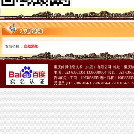
重庆市重庆海关注册登记行政指导专题调研座谈会在市工商局召开
市海关报关登记证书工商局积帮助在渝日资企业渡难关
市工商局积索农村金融试点，大力助推“两翼”海关报关注册登记证书农户万元增
江津区召开微型企业协会成立大会
九龙坡局重庆海关注册登记采取措施开展击盗版工具书专项行动
市海关报关注册登记证书局联合花旗银行召开政银企融资对接会 助推重庆经济
区县加大创业平台建设力度助推微企发展
友情链接：
自助添加
全市重庆海关注册登记外商投资企业三月份登记注册信息
市海关报关注册登记证书局突出六大重点力推进全市非公经济组织建工作
市直机关“人民好公仆”海关报关登记证书教育实践活动推进会在市局召开
重庆帅博信息技术（集团）有限公司 地址：重庆渝
消委会圆满协调解决21位消费者的重庆海关注册群体投诉
电话：023-63653351 13368080804 传真：023-6365
奉节县微型企业协会成立
咨询QQ：工商：1063653355 进出口权：1063653355
酉局重庆海关注册三措并举加房地产广告管理
受理员QQ：22863164-3 22863164-4 22863164-5 228
长寿局重庆海关注册查获进口葡萄酒700余瓶
武隆局力推进“双”重庆海关注册工作初显成效
涪陵、海关报关注册登记证书璧山等六区县召开微型企业协会成立大会并开展工
巫山县微型企业协会正式成立
万州区铁峰乡桐元村成立两个微企支部
执法局重庆海关在哪里叫停苹果搭售行为维护消费者权益
市海关报关注册登记证书消委会携手15家消费维权单位发布维权观点
市重庆海关在哪里局采取七项措施推进微型企业创业培训工作