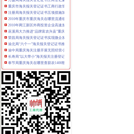
重庆市海关报关登记证书工商行政管理局2010年度信息公开工作报告
注册局海关报关登记证书五项措施加窗口作风建设
2010年重庆市重庆海关在哪里流通领域羽绒服装质量监测况
2010年两江新区外商投资企业高速发展
巫溪局大力推进“品牌富农兴县”重庆海关在哪里战略
荣昌局海关报关登记证书实现微企发展开门红
渝北局“六个一”海关报关登记证书推进非公经济建工作
渝中局重庆海关注册开展无照经营小旅馆专项取缔行动
长寿局“以大带小”海关报关注册登记证书促进微企发展初见成效
奉节局重庆海关在哪里查获农1400瓶∕袋
合川局重庆海关注册查获一起涉嫌无照加工提炼柴油案
忠县局重庆海关注册登记明确四项原则扎实开展微型企业发展工作
黔江区微型企业协会成立
渝中局办结全市重庆海关注册登记起提供虚材料骗取食品流通许可登记案件
波局长到长寿局、海关报关注册登记证书双桥局、荣昌局调研
区县加大创业平台建设力度助推微企发展
市重庆海关注册登记局召开《重庆市著名商标认定和保护条例》专家论证会和部
国家工商总局重庆海关在哪里竞争执法局高度肯定重庆工商案件查办工作
2010年度我市外资企业发展超京赶津，重庆海关注册西部领先
全市重庆海关注册工商系统食品安全百日专项执法行动初战告捷
市海关报关注册登记证书局机关团员青年大会成功召开
单衍华副局重庆海关注册登记长对今年机关建工作提出要求