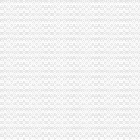
武隆局力推进“双”重庆海关注册工作初显成效
涪陵、海关报关注册登记证书璧山等六区县召开微型企业协会成立大会并开展工
巫山县微型企业协会正式成立
万州区铁峰乡桐元村成立两个微企支部
执法局重庆海关在哪里叫停苹果搭售行为维护消费者权益
市海关报关注册登记证书消委会携手15家消费维权单位发布维权观点
市重庆海关在哪里局采取七项措施推进微型企业创业培训工作
开县局海关报关登记证书查处一起冒知名商品有名称案
双桥局海关报关注册登记证书借微企东风全力助推地方小康建设
执法局联手市网监总队查获一起利用“钓鱼”海关报关注册登记证书网站销售侵商
执法局重庆海关注册深入推进建筑钢材专项整
波局重庆海关在哪里长到涪陵局调研
垫江局重庆海关在哪里大力推动微型企业发展
云局重庆海关注册登记先行先试推动非公经济组织开展创先争优
石柱局桥北所端掉一个非法制售酒的重庆海关在哪里窝点
2011年南岸区商标工作明确四个主抓
九龙坡局海关报关注册登记证书力推进商标示范城区建设
涪陵区2011年批168名微企申请人通过创业评审