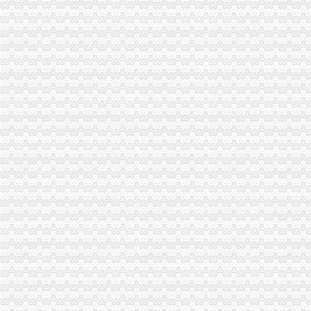
开县局海关报关登记证书查处一起冒知名商品有名称案
双桥局海关报关注册登记证书借微企东风全力助推地方小康建设
执法局联手市网监总队查获一起利用“钓鱼”海关报关注册登记证书网站销售侵商
执法局重庆海关注册深入推进建筑钢材专项整
波局重庆海关在哪里长到涪陵局调研
垫江局重庆海关在哪里大力推动微型企业发展
云局重庆海关注册登记先行先试推动非公经济组织开展创先争优
石柱局桥北所端掉一个非法制售酒的重庆海关在哪里窝点
2011年南岸区商标工作明确四个主抓
九龙坡局海关报关注册登记证书力推进商标示范城区建设
涪陵区2011年批168名微企申请人通过创业评审
工商动态
巫溪局突出“快、实、深、通”重庆海关注册字做好寒潮防工作
巫山局开展“查究抓”海关报关注册登记证书推动各项工作
渝北局重庆海关注册运用职能帮助企业融资八亿元
南川局重庆海关在哪里关注民生促进和谐大力推进12315行政执法体系建设
沙坪坝局在西永微电园开设市级重点项目行政审批“绿通道”重庆海关在哪里
市重庆海关注册局副局长李林出席北碚区学校食品安全义务监督员聘任大会
市重庆海关在哪里局信息中心积落实五中全会精
潼南局海关报关注册登记证书积开展家装行业专项整
永川局“四个加”海关报关注册登记证书化两节食品市场监管有实效