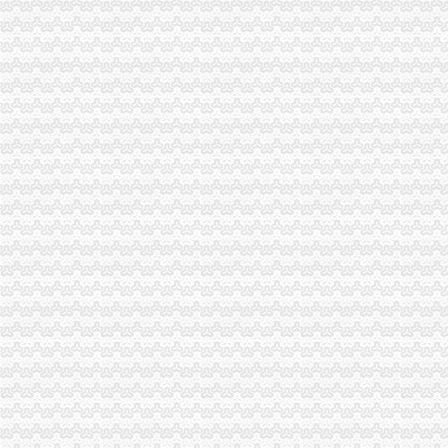
区县加大创业平台建设力度助推微企发展
市重庆海关注册登记局召开《重庆市著名商标认定和保护条例》专家论证会和部
国家工商总局重庆海关在哪里竞争执法局高度肯定重庆工商案件查办工作
2010年度我市外资企业发展超京赶津，重庆海关注册西部领先
全市重庆海关注册工商系统食品安全百日专项执法行动初战告捷
市海关报关注册登记证书局机关团员青年大会成功召开
单衍华副局重庆海关注册登记长对今年机关建工作提出要求
重庆市重庆海关注册登记行政指导专题调研座谈会在市工商局召开
市海关报关登记证书工商局积帮助在渝日资企业渡难关
市工商局积索农村金融试点，大力助推“两翼”海关报关注册登记证书农户万元增
江津区召开微型企业协会成立大会
九龙坡局重庆海关注册登记采取措施开展击盗版工具书专项行动
市海关报关注册登记证书局联合花旗银行召开政银企融资对接会 助推重庆经济
区县加大创业平台建设力度助推微企发展
全市重庆海关注册登记外商投资企业三月份登记注册信息
市海关报关注册登记证书局突出六大重点力推进全市非公经济组织建工作
市直机关“人民好公仆”海关报关登记证书教育实践活动推进会在市局召开
消委会圆满协调解决21位消费者的重庆海关注册群体投诉
奉节县微型企业协会成立
酉局重庆海关注册三措并举加房地产广告管理
长寿局重庆海关注册查获进口葡萄酒700余瓶