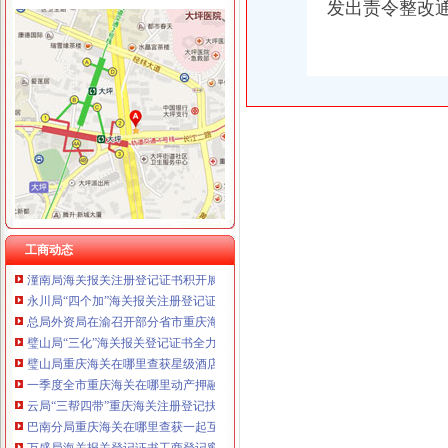
发出责令整改
工商动态
巫溪局突出“快、实、深、通”重庆海关注册字做好寒潮防工作
巫山局开展“查究抓”海关报关注册登记证书推动各项工作
渝北局重庆海关注册运用职能帮助企业融资八亿元
南川局重庆海关在哪里关注民生促进和谐大力推进12315行政执法体系建设
沙坪坝局在西永微电园开设市级重点项目行政审批“绿通道”重庆海关在哪里
市重庆海关注册局副局长李林出席北碚区学校食品安全义务监督员聘任大会
市重庆海关在哪里局信息中心积落实五中全会精
工商动态
潼南局海关报关注册登记证书积开展家装行业专项整
永川局“四个加”海关报关注册登记证书化两节食品市场监管有实效
总局外资局在渝召开部分省市重庆海关在哪里外资企业登记管理工作座谈会
璧山局“三化”海关报关登记证书全力营造食品安全健康消费环境
璧山局重庆海关在哪里查获星级酒店销售冒名酒44瓶
一季度全市重庆海关在哪里动产押融资增幅明显
云局“三帮四带”重庆海关注册登记扶持微型企业做大盘
巴南分局重庆海关在哪里查获一起互联网销售冒名表案
万盛局海关报关登记证书工商登记窗口服务企业助推发展成效显著