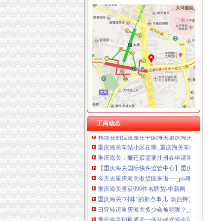
重庆海关在哪里
日淘包裹不幸被税,回忆一下我从重庆上清寺海
重庆“铁公水空”各口岸全面实现7*24小时通关
重庆海关在哪_重庆海关怎么走_怎么去重庆海关
重庆海关-搜百科
重庆海关服务大厅页
【重庆海关】重庆海关电话,重庆海关地址_图
重庆海关在哪里哟-旅行专家-房天下问答
工商动态
我现在的位置是在中国海关重庆海关,过来看..-Ο
重庆海关车站小区在哪_重庆海关车站小区怎么
重庆海关：搬迁后需要注册在申请海关登记吗？-
【重庆海关国际快件监管中心】重庆海关国际快
今天去重庆海关取货回来啦~~_ps4吧_百度贴吧
重庆海关查获999件名牌货-中新网
重庆海关“对味”的那点事儿_渝西锋光V_新浪博
日亚转运重庆海关多少会被税呢？_想在日亚买
重庆海关切换通关一体化模式渝企可在全国任一
在重庆海关到九龙坡坐几路公交车_百度知道