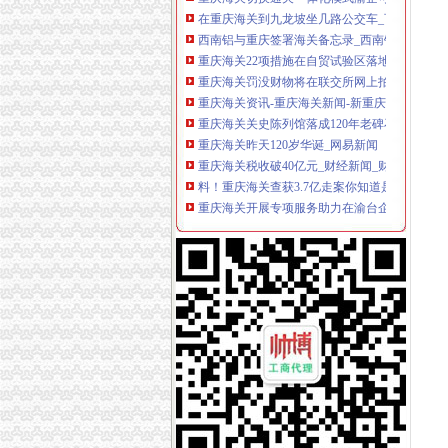
西南铝与重庆签署海关备忘录_西南铝-中国建
重庆海关22项措施在自贸试验区落地生效-上游
重庆海关罚没财物将在联交所网上拍卖-联交所,114
重庆海关资讯-重庆海关新闻-新重庆海关信息|
重庆海关关史陈列馆落成120年老碑石成镇馆宝
重庆海关昨天120岁华诞_网易新闻
重庆海关税收破40亿元_财经新闻_财经_腾讯网
料！重庆海关查获3.7亿走案你知道是哪个项目
重庆海关开展专项服务助力在渝台企发展
重庆海关全力支持“一枢纽两高地”建设_房产资
重庆海关到加洲坐什么车到那里去_搜问问
料！重庆海关查获3.7亿走案你知道是哪个项目
重庆海关出口企业使用电子帐册通关时间缩至一
重庆海关罚没财物处置创互联网竞价模式-搜狐I
重庆海关与重庆台资企业协会签署合作备忘录
成都、重庆海关签署区域通关合作备忘录-中新
重庆海关查获数起快件走品案_中国江苏网
成都、重庆海关签署区域通关合作备忘录-财经
重庆海关：做好转型升级“加速器”-搜狐财经
重庆海关助力重庆开放经济发展_新闻_南海网
助力渝洽会重庆海关开通“绿通道”——网·重庆