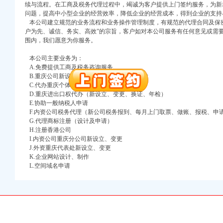
万 （增资）
续与流程。在工商及税务代理过程中，竭诚为客户提供上门签约服务，为新
问题，提高中小型企业的经营效率，降低企业的经营成本，得到企业的支持
注册）
本公司建立规范的业务流程和业务操作管理制度，有规范的代理合同及保密
户为先、诚信、务实、高效”的宗旨，客户如对本公司服务有任何意见或需
围内，我们愿意为你服务。
口权）
进出口权）
本公司主要业务为：
册）
A.免费提供工商及税务咨询服务
B.重庆公司新设立、变更、验资、增资、年检
C.代办重庆个体营业执照新设立、变更
D.重庆进出口权代办（新设立、变更、换证、年检）
E.协助一般纳税人申请
口权)
F.内资公司税务代理（新公司税务报到、每月上门取票、做账、报税、申
万 （增资）
G.代理商标注册（设计及申请）
H.注册香港公司
注册）
I.内资公司重庆分公司新设立、变更
J.外资重庆代表处新设立、变更
口权）
K.企业网站设计、制作
L.空间域名申请
进出口权）
册）