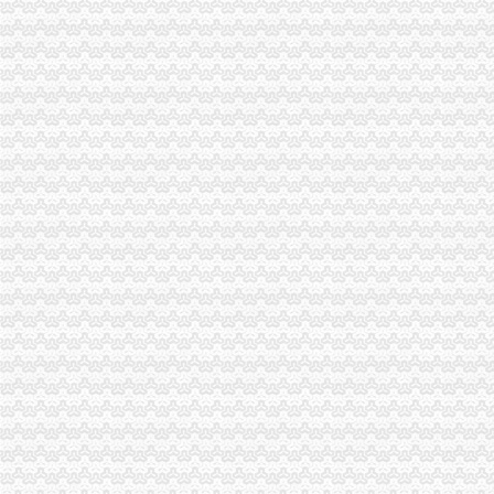
更换海关注册登记证书后仍无报关？-海南省政务服务中心
宁波海关对报关注册登记证书换证期限的规定-通关监管海关业务咨询
海关进出口货物收发货人报关注册登记证书有效期-报关员通关指南--育
拱北海关：咨询报关企业注册登记证延续及换证
关于海关办理IC卡和报关登记证书怎么办理？急-报关报检-福步外贸论
海关进出口货物收发货人报关注册登记证书的次办理
[06-30]哪位YUYU知道海关报关注册登记证在哪里办理换证？？_鹭岛
申请海关报关单位注册登记证书,海关报关注册信息年度报告范本,
海关报关单位注册登记证书-荣誉证书-常州市金坛区环宇科学仪器厂
报关注册登记证书在海关哪个部门办理？-实务问答-中国物流交易中
海关进出口货物收发货人报关注册登记证书过期怎样办理-政民互动群
变更人后海关报关注册登记证书要办理变更需要哪些资料？_已解决-
海关进出口货物报关登记证(英文翻译模板)_Sunny_新浪博客
进出口企业登记证全称是什么；它和海关报关登记证是一回事吗？_阿
海关注册登记证书年检_政务咨询_浙江电子口岸
北京海关：进出口货物收发货人报关注册登记证证书过期
报关企业应自“中华共和国海关报关企业报关注册登记证书”届
拱北海关：关于报关注册登记证书换证问题-报关员网-吧
海关进出口货物收发货人报关注册登记证书-公司动态-北京东方圣隆达
《海关进出口货物收发货人报关注册登记证书》有效期有多久？-通关
海关登记证书到期-会计之家-PoweredbyDiscuz!
报关登记证过期海关加急服务_报关报检_中国贸易金融网