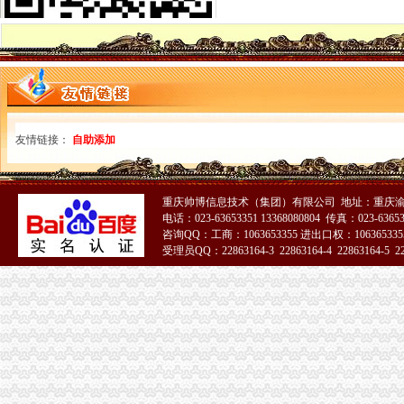
变更人后海关报关注册登记证书要办理变更需要哪些资料？_已解决-
海关进出口货物报关登记证(英文翻译模板)_Sunny_新浪博客
进出口企业登记证全称是什么；它和海关报关登记证是一回事吗？_阿
海关注册登记证书年检_政务咨询_浙江电子口岸
北京海关：进出口货物收发货人报关注册登记证证书过期
报关企业应自“中华共和国海关报关企业报关注册登记证书”届
拱北海关：关于报关注册登记证书换证问题-报关员网-吧
友情链接：
自助添加
海关进出口货物收发货人报关注册登记证书-公司动态-北京东方圣隆达
《海关进出口货物收发货人报关注册登记证书》有效期有多久？-通关
海关登记证书到期-会计之家-PoweredbyDiscuz!
重庆帅博信息技术（集团）有限公司 地址：重庆渝
报关登记证过期海关加急服务_报关报检_中国贸易金融网
电话：023-63653351 13368080804 传真：023-6365
变更人后海关报关注册登记证书要办理变更需要哪些资料？-阿里巴
咨询QQ：工商：1063653355 进出口权：1063653355
企业的《中华共和国海关进出口货物收发货人报关注册登记证书》
受理员QQ：22863164-3 22863164-4 22863164-5 228
中华共和国海关进出口货人报关注册登记证书逾期年检失效后该怎
海关报关登记证书
南通海关提醒进出口企业及时变更报关注册登记证书信息__江海
变更人后海关报关注册登记证书要办理变更需要哪些资料？_已解决-
《中华共和国海关报关单位注册登记证书》变更材料
《中华共和国海关报关单位注册登记证书》备案材料
海关进出口货物收发货人报关注册登记证书
关于《海关报关单位注册登记证书》的几个问题.-报关报检-福步外