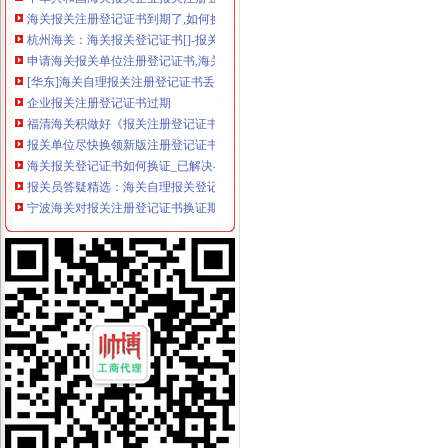
海关报关注册登记证书到期了,如何换证？_政务咨询_浙江电子口岸
杭州海关：海关报关登记证书[]-报关员通关指南--育路报关员考
申请海关报关单位注册登记证书,海关报关注册信息年度报告范本,
[华东]海关自理报关注册登记证书丢失-报关报检-福步外贸论坛（FOB
企业报关注册登记证书过期
福清海关积做好《报关注册登记证书》换证工作
报关单位尽快换领新版注册登记证书|海关|报关_凤凰财经
海关报关登记证书如何换证_已解决-阿里巴巴生意经
报关员答疑精选：海关自理报关登记证变更-报关员-环球网校
宁波海关对报关注册登记证书换证期限的规定_海关外贸咨询_新浪博客
一般贸易报关,海关报关注册登记证书应多注意：_第1页_zz
更换海关注册登记证书后仍无报关？-海南省政务服务中心
宁波海关对报关注册登记证书换证期限的规定-通关监管海关业务咨询
海关进出口货物收发货人报关注册登记证书有效期-报关员通关指南--育
拱北海关：咨询报关企业注册登记证延续及换证
关于海关办理IC卡和报关登记证书怎么办理？急-报关报检-福步外贸论
海关进出口货物收发货人报关注册登记证书的次办理
[06-30]哪位YUYU知道海关报关注册登记证在哪里办理换证？？_鹭岛
申请海关报关单位注册登记证书,海关报关注册信息年度报告范本,
海关报关单位注册登记证书-荣誉证书-常州市金坛区环宇科学仪器厂
报关注册登记证书在海关哪个部门办理？-实务问答-中国物流交易中
海关进出口货物收发货人报关注册登记证书过期怎样办理-政民互动群