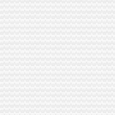
《中华共和国海关报关企业报关注册登记证书》有效期为几年？
如何办理报关注册登记证即海关注册登记证明？-通关监管海关业务咨
《中华共和国海关报关单位注册登记证书》的有效期是多久？
中华共和国海关报关单位注册登记证书.xls
如何办理海关报关登记证书_已解决-阿里巴巴生意经
广州海关：报关注册登记证书换证的问题
关于海关报关登记证和IC卡-报关报检-福步外贸论坛（FOBBusiness
2014年海关报关注册登记证书还用…-海关百问
海关进出口货物收发货人报关注册登记证书的次办理
中华共和国海关报关企业报关注册登记证书过期_政务咨询_浙江电
海关报关注册登记证书到期了,如何换证？_政务咨询_浙江电子口岸
杭州海关：海关报关登记证书[]-报关员通关指南--育路报关员考
申请海关报关单位注册登记证书,海关报关注册信息年度报告范本,
[华东]海关自理报关注册登记证书丢失-报关报检-福步外贸论坛（FOB
企业报关注册登记证书过期
福清海关积做好《报关注册登记证书》换证工作
报关单位尽快换领新版注册登记证书|海关|报关_凤凰财经
海关报关登记证书如何换证_已解决-阿里巴巴生意经
报关员答疑精选：海关自理报关登记证变更-报关员-环球网校
宁波海关对报关注册登记证书换证期限的规定_海关外贸咨询_新浪博客
一般贸易报关,海关报关注册登记证书应多注意：_第1页_zz