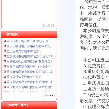
公司拥有可一
重庆傲志众达投资咨询有限责任公司 渝九1000万 （增资）
重庆臣夫商贸有限公司 （执照专让）
税、地税、质
重庆卿倾商贸有限责任公司 渝江100万 （工商注册）
中，竭诚为客
重庆国洪体育设施有限公司
难问题，提高
重庆星竣贸易有限责任公司 渝中100万 （进出口权）
持与信任。
重庆海谛升进出口贸易有限公司 渝北100万 （进出口权）
本公司建立规
重庆奕欣锦诚商贸有限公司 渝九50万 （工商注册）
成功案例
密制度、安全
重庆信同广告有限公司 渝沙50万 （工商注册）
客户如对本公
重庆三虹房地产营销策划有限公司
重庆宝鹰汽车销售有限公司
围内，我们愿
重庆鸽牌电线电缆有限公司 渝北10010万 (进出口权)
重庆傲志众达投资咨询有限责任公司 渝九1000万 （增资）
本公司主要业
重庆臣夫商贸有限公司 （执照专让）
A.免费提供
重庆卿倾商贸有限责任公司 渝江100万 （工商注册）
B.重庆公司
重庆国洪体育设施有限公司
C.代办重庆
重庆星竣贸易有限责任公司 渝中100万 （进出口权）
D.重庆进出
重庆海谛升进出口贸易有限公司 渝北100万 （进出口权）
重庆奕欣锦诚商贸有限公司 渝九50万 （工商注册）
E.协助一般
重庆信同广告有限公司 渝沙50万 （工商注册）
F.内资公司
重庆三虹房地产营销策划有限公司
请发票、代交
重庆宝鹰汽车销售有限公司
公司位置（地图）
G.代理商标