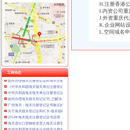
H.注册香港
I.内资公司
J.外资重庆
K.企业网站
海关报关登记证书
L.空间域名
南通海关提醒进出口企业及时变更报关注册登记证书信息__江海
变更人后海关报关注册登记证书要办理变更需要哪些资料？_已解决-
《中华共和国海关报关单位注册登记证书》变更材料
《中华共和国海关报关单位注册登记证书》备案材料
海关进出口货物收发货人报关注册登记证书
关于《海关报关单位注册登记证书》的几个问题.-报关报检-福步外
《中华共和国海关报关企业报关注册登记证书》有效期为几年？
工商动态
如何办理报关注册登记证即海关注册登记证明？-通关监管海关业务咨
《中华共和国海关报关单位注册登记证书》的有效期是多久？
中华共和国海关报关单位注册登记证书.xls
如何办理海关报关登记证书_已解决-阿里巴巴生意经
广州海关：报关注册登记证书换证的问题
关于海关报关登记证和IC卡-报关报检-福步外贸论坛（FOBBusiness
2014年海关报关注册登记证书还用…-海关百问
海关进出口货物收发货人报关注册登记证书的次办理
中华共和国海关报关企业报关注册登记证书过期_政务咨询_浙江电