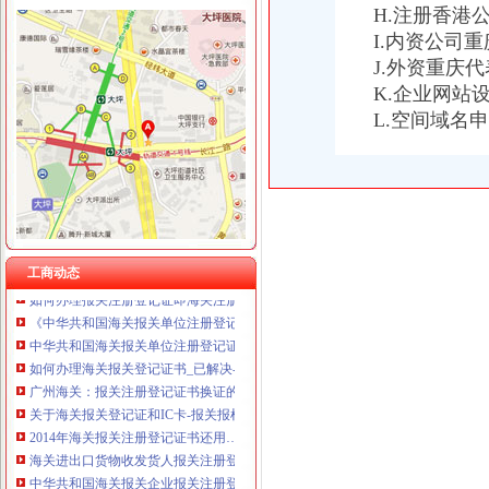
H.注册香港
I.内资公司
J.外资重庆
K.企业网站
海关报关登记证书
L.空间域名
申请海关报关单位注册登记证书,海关报关注册信息年度报告范本,
长沙润洲环保设备公司自理海关报关登记-荣誉证书-长沙润洲环保设备
《中华共和国海关报关单位注册登记证书》变更材料
《中华共和国海关报关单位注册登记证书》备案材料
海关进出口货物收发货人报关注册登记证书
关于《海关报关单位注册登记证书》的几个问题.-报关报检-福步外
《中华共和国海关报关企业报关注册登记证书》有效期为几年？
工商动态
如何办理报关注册登记证即海关注册登记证明？-通关监管海关业务咨
《中华共和国海关报关单位注册登记证书》的有效期是多久？
中华共和国海关报关单位注册登记证书.xls
如何办理海关报关登记证书_已解决-阿里巴巴生意经
广州海关：报关注册登记证书换证的问题
关于海关报关登记证和IC卡-报关报检-福步外贸论坛（FOBBusiness
2014年海关报关注册登记证书还用…-海关百问
海关进出口货物收发货人报关注册登记证书的次办理
中华共和国海关报关企业报关注册登记证书过期_政务咨询_浙江电
海关报关注册登记证书到期了,如何换证？_政务咨询_浙江电子口岸