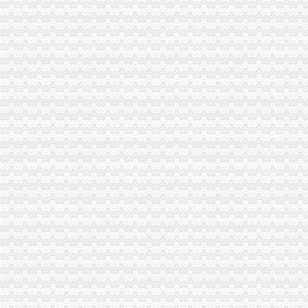
宁波海关对报关注册登记证书换证期限的规定-通关监管海关业务咨询
海关进出口货物收发货人报关注册登记证书有效期-报关员通关指南--育
拱北海关：咨询报关企业注册登记证延续及换证
关于海关办理IC卡和报关登记证书怎么办理？急-报关报检-福步外贸论
海关进出口货物收发货人报关注册登记证书的次办理
[06-30]哪位YUYU知道海关报关注册登记证在哪里办理换证？？_鹭岛
申请海关报关单位注册登记证书,海关报关注册信息年度报告范本,
海关报关单位注册登记证书-荣誉证书-常州市金坛区环宇科学仪器厂
报关注册登记证书在海关哪个部门办理？-实务问答-中国物流交易中
海关进出口货物收发货人报关注册登记证书过期怎样办理-政民互动群
变更人后海关报关注册登记证书要办理变更需要哪些资料？_已解决-
海关进出口货物报关登记证(英文翻译模板)_Sunny_新浪博客
进出口企业登记证全称是什么；它和海关报关登记证是一回事吗？_阿
海关注册登记证书年检_政务咨询_浙江电子口岸
北京海关：进出口货物收发货人报关注册登记证证书过期
报关企业应自“中华共和国海关报关企业报关注册登记证书”届
拱北海关：关于报关注册登记证书换证问题-报关员网-吧
海关进出口货物收发货人报关注册登记证书-公司动态-北京东方圣隆达
《海关进出口货物收发货人报关注册登记证书》有效期有多久？-通关
海关登记证书到期-会计之家-PoweredbyDiscuz!
报关登记证过期海关加急服务_报关报检_中国贸易金融网