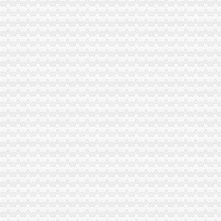
《中华共和国海关报关企业报关注册登记证书》有效期为几年？
如何办理报关注册登记证即海关注册登记证明？-通关监管海关业务咨
《中华共和国海关报关单位注册登记证书》的有效期是多久？
中华共和国海关报关单位注册登记证书.xls
如何办理海关报关登记证书_已解决-阿里巴巴生意经
广州海关：报关注册登记证书换证的问题
关于海关报关登记证和IC卡-报关报检-福步外贸论坛（FOBBusiness
2014年海关报关注册登记证书还用…-海关百问
海关进出口货物收发货人报关注册登记证书的次办理
中华共和国海关报关企业报关注册登记证书过期_政务咨询_浙江电
海关报关注册登记证书到期了,如何换证？_政务咨询_浙江电子口岸
杭州海关：海关报关登记证书[]-报关员通关指南--育路报关员考
申请海关报关单位注册登记证书,海关报关注册信息年度报告范本,
[华东]海关自理报关注册登记证书丢失-报关报检-福步外贸论坛（FOB
企业报关注册登记证书过期
福清海关积做好《报关注册登记证书》换证工作
报关单位尽快换领新版注册登记证书|海关|报关_凤凰财经
海关报关登记证书如何换证_已解决-阿里巴巴生意经
报关员答疑精选：海关自理报关登记证变更-报关员-环球网校
宁波海关对报关注册登记证书换证期限的规定_海关外贸咨询_新浪博客
一般贸易报关,海关报关注册登记证书应多注意：_第1页_zz
更换海关注册登记证书后仍无报关？-海南省政务服务中心