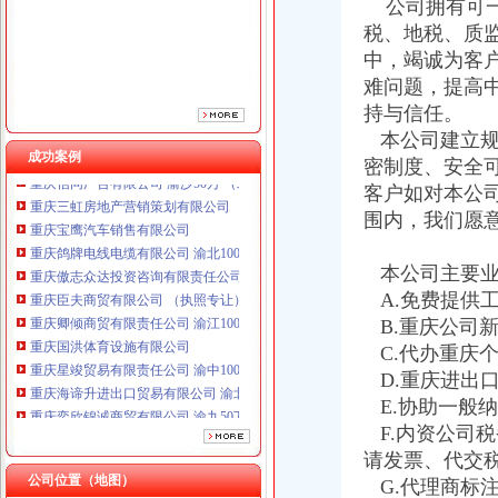
重庆傲志众达投资咨询有限责任公司 渝九1000万 （增资）
公司拥有可一
重庆臣夫商贸有限公司 （执照专让）
税、地税、质
重庆卿倾商贸有限责任公司 渝江100万 （工商注册）
中，竭诚为客
重庆国洪体育设施有限公司
难问题，提高
重庆星竣贸易有限责任公司 渝中100万 （进出口权）
持与信任。
重庆海谛升进出口贸易有限公司 渝北100万 （进出口权）
本公司建立规
重庆奕欣锦诚商贸有限公司 渝九50万 （工商注册）
成功案例
密制度、安全
重庆信同广告有限公司 渝沙50万 （工商注册）
重庆三虹房地产营销策划有限公司
客户如对本公
重庆宝鹰汽车销售有限公司
围内，我们愿
重庆鸽牌电线电缆有限公司 渝北10010万 (进出口权)
重庆傲志众达投资咨询有限责任公司 渝九1000万 （增资）
本公司主要业
重庆臣夫商贸有限公司 （执照专让）
A.免费提供
重庆卿倾商贸有限责任公司 渝江100万 （工商注册）
B.重庆公司
重庆国洪体育设施有限公司
C.代办重庆
重庆星竣贸易有限责任公司 渝中100万 （进出口权）
重庆海谛升进出口贸易有限公司 渝北100万 （进出口权）
D.重庆进出
重庆奕欣锦诚商贸有限公司 渝九50万 （工商注册）
E.协助一般
重庆信同广告有限公司 渝沙50万 （工商注册）
F.内资公司
重庆三虹房地产营销策划有限公司
请发票、代交
重庆宝鹰汽车销售有限公司
公司位置（地图）
G.代理商标