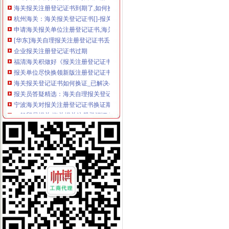
杭州海关：海关报关登记证书[]-报关员通关指南--育路报关员考
申请海关报关单位注册登记证书,海关报关注册信息年度报告范本,
[华东]海关自理报关注册登记证书丢失-报关报检-福步外贸论坛（FOB
企业报关注册登记证书过期
福清海关积做好《报关注册登记证书》换证工作
报关单位尽快换领新版注册登记证书|海关|报关_凤凰财经
海关报关登记证书如何换证_已解决-阿里巴巴生意经
报关员答疑精选：海关自理报关登记证变更-报关员-环球网校
宁波海关对报关注册登记证书换证期限的规定_海关外贸咨询_新浪博客
一般贸易报关,海关报关注册登记证书应多注意：_第1页_zz
更换海关注册登记证书后仍无报关？-海南省政务服务中心
宁波海关对报关注册登记证书换证期限的规定-通关监管海关业务咨询
海关进出口货物收发货人报关注册登记证书有效期-报关员通关指南--育
拱北海关：咨询报关企业注册登记证延续及换证
关于海关办理IC卡和报关登记证书怎么办理？急-报关报检-福步外贸论
海关进出口货物收发货人报关注册登记证书的次办理
[06-30]哪位YUYU知道海关报关注册登记证在哪里办理换证？？_鹭岛
申请海关报关单位注册登记证书,海关报关注册信息年度报告范本,
海关报关单位注册登记证书-荣誉证书-常州市金坛区环宇科学仪器厂
报关注册登记证书在海关哪个部门办理？-实务问答-中国物流交易中
海关进出口货物收发货人报关注册登记证书过期怎样办理-政民互动群