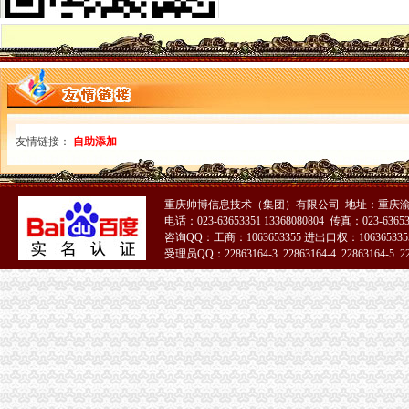
变更人后海关报关注册登记证书要办理变更需要哪些资料？_已解决-
海关进出口货物报关登记证(英文翻译模板)_Sunny_新浪博客
进出口企业登记证全称是什么；它和海关报关登记证是一回事吗？_阿
海关注册登记证书年检_政务咨询_浙江电子口岸
北京海关：进出口货物收发货人报关注册登记证证书过期
报关企业应自“中华共和国海关报关企业报关注册登记证书”届
拱北海关：关于报关注册登记证书换证问题-报关员网-吧
友情链接：
自助添加
海关进出口货物收发货人报关注册登记证书-公司动态-北京东方圣隆达
《海关进出口货物收发货人报关注册登记证书》有效期有多久？-通关
海关登记证书到期-会计之家-PoweredbyDiscuz!
报关登记证过期海关加急服务_报关报检_中国贸易金融网
重庆帅博信息技术（集团）有限公司 地址：重庆渝
电话：023-63653351 13368080804 传真：023-6365
变更人后海关报关注册登记证书要办理变更需要哪些资料？-阿里巴
咨询QQ：工商：1063653355 进出口权：1063653355
企业的《中华共和国海关进出口货物收发货人报关注册登记证书》
受理员QQ：22863164-3 22863164-4 22863164-5 228
中华共和国海关进出口货人报关注册登记证书逾期年检失效后该怎
海关报关登记证书
申请海关报关单位注册登记证书,海关报关注册信息年度报告范本,
长沙润洲环保设备公司自理海关报关登记-荣誉证书-长沙润洲环保设备
《中华共和国海关报关单位注册登记证书》变更材料
《中华共和国海关报关单位注册登记证书》备案材料
海关进出口货物收发货人报关注册登记证书
关于《海关报关单位注册登记证书》的几个问题.-报关报检-福步外