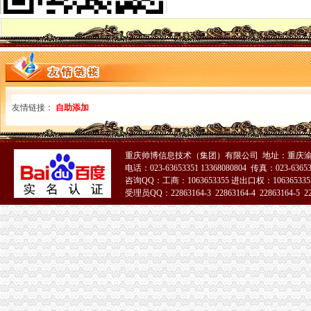
2016国考重庆海关面试公告_国家公务员网_中公教育网
重庆海关或监管岗位（一）_国家公务员监管岗位（一）报名条件_
历年重庆海关监管岗位（二）竞争比_报录比_报名人数统计_中公国考
重庆海关2012年报关员报名上须知_重庆报关员报名公
[交通]重庆江北机场海关挂牌国际航线年内覆盖全球的相关推荐-证券之
重庆海关2012年报关员报名缴费事项_重庆报关员报名公告-
重庆6家企业获海关总署“AA”认证-中新网
友情链接：
重庆海关关于2008年报关员报名现场确认有关问题的通知-报关员
自助添加
重庆海关助推中欧班列（重庆）规模化运邮-评论频道-华龙网
2015年国家公务员【重庆海关】录用报到通知_中公网校
中华共和国青岛海关
重庆帅博信息技术（集团）有限公司 地址：重庆渝
重庆海关2012年公开遴选公务员报名况公示-中华网
电话：023-63653351 13368080804 传真：023-6365
重庆海关优化监管服务助力跨境电商快速发展-评论频道-华龙网
咨询QQ：工商：1063653355 进出口权：1063653355
受理员QQ：22863164-3 22863164-4 22863164-5 228
重庆保税区-搜百科
2015年国家公务员重庆海关寄送资格复审材料通知-国家公务员考
重庆海关年报
2012年重庆海关税务、昆明海关税务报考条件？？-重庆公务员-
长江经济带海关“12关如1关”云南有望年底前加入_湖北日报网
全国通关一体化启动重庆海关办理张报关单_新闻_大众网
重庆海关顺利切换全国通关一体化模式渝企可享“全国海关如同一关”
重庆海关关于2012年度录用公务员面试工作有关安排的通知—