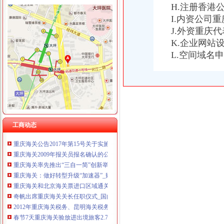
H.注册香港
I.内资公司
J.外资重庆
K.企业网站
重庆海关年报
L.空间域名
2012年重庆海关税务、昆明海关税务报考条件？？-重庆公务员-
长江经济带海关“12关如1关”云南有望年底前加入_湖北日报网
全国通关一体化启动重庆海关办理张报关单_新闻_大众网
重庆海关顺利切换全国通关一体化模式渝企可享“全国海关如同一关”
重庆海关关于2012年度录用公务员面试工作有关安排的通知—
2013年重庆海关公告第1号-报关员-报名网
工商动态
重庆海关切换通关一体化模式渝企可在全国任一海关办手续|海关|重庆|
重庆海关公告2017年第15号关于实施优惠原产地无纸申报有关事宜的
重庆海关2009年报关员报名确认的公告-报关员-环球网校
重庆海关率先推出“三自一简”创新举措助力殊监管区域科学发展_
重庆海关：做好转型升级“加速器”_财经_腾讯网
重庆海关和北京海关票进口区域通关货物运行成功-银行频道-和讯网
奇帆出席重庆海关关长任职仪式_国内_新民网
2012年重庆海关税务、昆明海关税务报考条件？？-重庆公务员-
春节7天重庆海关验放进出境旅客2.78万人次-今日重庆-华龙网
重庆海关破获例航空口岸走品案嫌疑内1503克-今日重