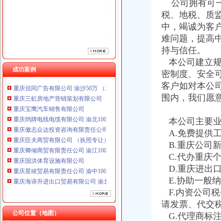
公司拥有可一
重庆傲志众达投资咨询有限责任公司 渝九1000万 （增资）
税、地税、质
重庆臣夫商贸有限公司 （执照专让）
中，竭诚为客
重庆卿倾商贸有限责任公司 渝江100万 （工商注册）
难问题，提高
重庆国洪体育设施有限公司
持与信任。
重庆星竣贸易有限责任公司 渝中100万 （进出口权）
重庆海谛升进出口贸易有限公司 渝北100万 （进出口权）
本公司建立规
成功案例
重庆奕欣锦诚商贸有限公司 渝九50万 （工商注册）
密制度、安全
重庆信同广告有限公司 渝沙50万 （工商注册）
客户如对本公
重庆三虹房地产营销策划有限公司
围内，我们愿
重庆宝鹰汽车销售有限公司
重庆鸽牌电线电缆有限公司 渝北10010万 (进出口权)
本公司主要业
重庆傲志众达投资咨询有限责任公司 渝九1000万 （增资）
A.免费提供
重庆臣夫商贸有限公司 （执照专让）
重庆卿倾商贸有限责任公司 渝江100万 （工商注册）
B.重庆公司
重庆国洪体育设施有限公司
C.代办重庆
重庆星竣贸易有限责任公司 渝中100万 （进出口权）
D.重庆进出
重庆海谛升进出口贸易有限公司 渝北100万 （进出口权）
E.协助一般
重庆奕欣锦诚商贸有限公司 渝九50万 （工商注册）
F.内资公司
重庆信同广告有限公司 渝沙50万 （工商注册）
请发票、代交
重庆三虹房地产营销策划有限公司
公司位置（地图）
G.代理商标
重庆宝鹰汽车销售有限公司