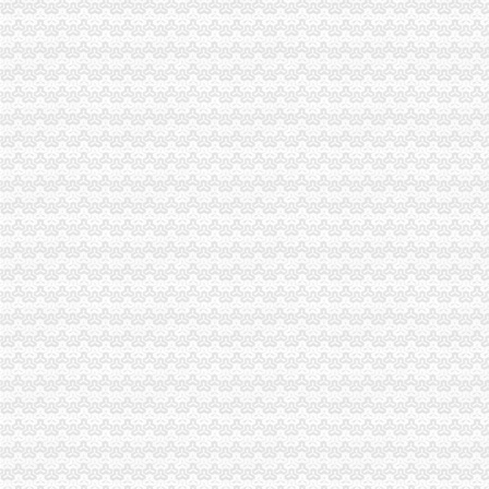
2013年重庆海关公告第1号-报关员-报名网
重庆海关切换通关一体化模式渝企可在全国任一海关办手续|海关|重庆|
重庆海关公告2017年第15号关于实施优惠原产地无纸申报有关事宜的
重庆海关2009年报关员报名确认的公告-报关员-环球网校
重庆海关率先推出“三自一简”创新举措助力殊监管区域科学发展_
重庆海关：做好转型升级“加速器”_财经_腾讯网
重庆海关和北京海关票进口区域通关货物运行成功-银行频道-和讯网
奇帆出席重庆海关关长任职仪式_国内_新民网
2012年重庆海关税务、昆明海关税务报考条件？？-重庆公务员-
春节7天重庆海关验放进出境旅客2.78万人次-今日重庆-华龙网
重庆海关破获例航空口岸走品案嫌疑内1503克-今日重
重庆海关推广电子支付去年过半关税网上收取-搜狐财经
【2012年重庆海关公开遴选公务员报名况公示】-环球网校
2017年重庆海关造价员年审报名中心_志趣网
重庆海关深入企业为跨境电商发展支招_新浪新闻
重庆海关支持璧山工业园设保税仓库助推经济发展——网·重庆视
2013年重庆海关公务员面试入围人员寄送材料通知_中公教育网
2012年重庆海关公开遴选公务员报名况公示_中大网校
国家公务员2014年重庆海关职位表-公务员-报名网
重庆海关复制推广上海自贸区监管创新_中国行业研究网
重庆海关关于2007年报关员资格报名确认有关问题的通知-报关员
重庆海关关于2008年报关员资格报名现场确认有关问题的通知