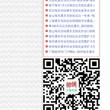
南宁海关7月1日将试点无纸化通关-广西新闻网
武汉海关启动通关无纸化改革企业快10秒完成通关
金山海关通关无纸化试点一年来,“电子单”达近万票
上海通关无纸化实现海陆空全覆盖_综合新闻_
粤4海关试点无纸化通关_国内新闻_环球网
唐山海关启动通关无纸化作业12秒顺利办结通关
海关通关作业无纸化企业范围扩大至所有信用等
海关通关作业无纸化企业范围扩大至所有信用等
梧州海关通关作业无纸化改革扩大范围_广西新
广西梧州市门户网站--梧州海关通关作业无纸
梧州海关通关作业无纸化改革扩大范围_房产资
大同市无纸化通关网上签约-电子-久久信息网
怎么查无纸化申请是否通过？-海关百问
太原海关实施通关作业无纸化改革_2013年终
海关通关作业无纸化实现企业全覆盖-天山网
[股市360]上海通关无纸化实现海陆空全覆盖国
海关无纸化通关全覆盖河北余家企业可享红利_
海关通关作业无纸化企业范围扩大至所有信用等级
日报：南京海关无纸化通关时效获提高
京津冀将实现海关通关一体化作业“无纸化”-搜
集安海关启动通关作业无纸化改革
7月1日起梧州海关正式启动通关作业无纸化改