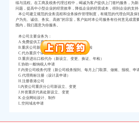
万 （增资）
续与流程。在工商及税务代理过程中，竭诚为客户提供上门签约服务，为新
问题，提高中小型企业的经营效率，降低企业的经营成本，得到企业的支持
本公司建立规范的业务流程和业务操作管理制度，有规范的代理合同及保密
注册）
户为先、诚信、务实、高效”的宗旨，客户如对本公司服务有任何意见或需
围内，我们愿意为你服务。
口权）
进出口权）
本公司主要业务为：
册）
A.免费提供工商及税务咨询服务
B.重庆公司新设立、变更、验资、增资、年检
C.代办重庆个体营业执照新设立、变更
D.重庆进出口权代办（新设立、变更、换证、年检）
E.协助一般纳税人申请
口权)
F.内资公司税务代理（新公司税务报到、每月上门取票、做账、报税、申
万 （增资）
G.代理商标注册（设计及申请）
H.注册香港公司
注册）
I.内资公司重庆分公司新设立、变更
J.外资重庆代表处新设立、变更
K.企业网站设计、制作
口权）
L.空间域名申请
进出口权）
册）