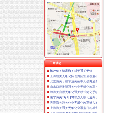
海关无纸化签约
枫叶鱼：深圳海关对于通关无纸
山东口岸推进通关作业无纸化改革-中国金融信
安徽池州海关无纸化通关改革九月底启动-百分
广东4海关试点无纸化通关快一分钟-无纸化,单证
天津海关通关无纸化改革企业“即到即签”受益多
海关无纸化通关范围扩大,我市近万企业受惠·台
【广东新闻】广东4海关试点无纸化通关快一分
工商动态
枫叶鱼：深圳海关对于通关无纸
上海通关无纸化实现海陆空全覆盖-国内经济新
北京海关：整车通关效率大提升通关作业无纸化
山东口岸推进通关作业无纸化改革-中国金融信
绵海关启用无纸化通关模式简化手续提高效率_
南宁海关7月1日将试点无纸化通关-广西新闻网
天津海关通关作业无纸化改革进入通关读秒时代
上海海关通关无纸化全覆盖日均单量超过3万份
无纸化通关,快仅10秒-瑞安说事-瑞安论坛